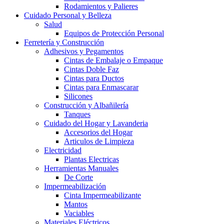
Rodamientos y Palieres
Cuidado Personal y Belleza
Salud
Equipos de Protección Personal
Ferretería y Construcción
Adhesivos y Pegamentos
Cintas de Embalaje o Empaque
Cintas Doble Faz
Cintas para Ductos
Cintas para Enmascarar
Silicones
Construcción y Albañilería
Tanques
Cuidado del Hogar y Lavanderia
Accesorios del Hogar
Articulos de Limpieza
Electricidad
Plantas Electricas
Herramientas Manuales
De Corte
Impermeabilización
Cinta Impermeabilizante
Mantos
Vaciables
Materiales Eléctricos