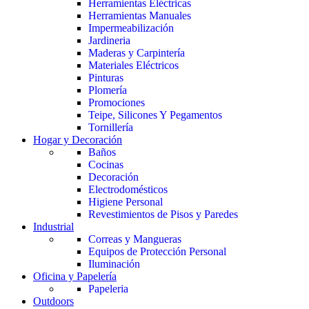
Herramientas Eléctricas
Herramientas Manuales
Impermeabilización
Jardineria
Maderas y Carpintería
Materiales Eléctricos
Pinturas
Plomería
Promociones
Teipe, Silicones Y Pegamentos
Tornillería
Hogar y Decoración
Baños
Cocinas
Decoración
Electrodomésticos
Higiene Personal
Revestimientos de Pisos y Paredes
Industrial
Correas y Mangueras
Equipos de Protección Personal
Iluminación
Oficina y Papelería
Papeleria
Outdoors