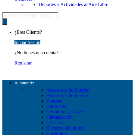
Deportes y Actividades al Aire Libre
Búsqueda
de
productos
¿Eres Cliente?
Iniciar Sesión
¿No tienes una cuenta?
Registrar
Automotriz
Accesorios de Exterior
Accesorios de Interior
Baterías
Carrocería
Cerraduras y Llaves
Climatización
Cristales
Electroventiladores
Encendido