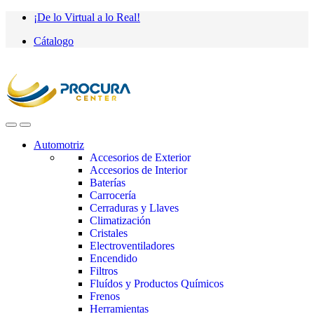
Saltar
saltar
¡De lo Virtual a lo Real!
a
al
Cátalogo
navegación
contenido
Automotriz
Accesorios de Exterior
Accesorios de Interior
Baterías
Carrocería
Cerraduras y Llaves
Climatización
Cristales
Electroventiladores
Encendido
Filtros
Fluídos y Productos Químicos
Frenos
Herramientas