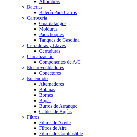
Alfombras
Baterías
Batería Para Carros
Carrocería
Guardafangos
Molduras
Parachoques
Tanques de Gasolina
Cerraduras y Llaves
Cerraduras
Climatización
Componentes de A/C
Electroventiladores
Conectores
Encendido
Alternadores
Bobinas
Bornes
Bujías
Burros de Arranque
Cables de Bujías
Filtros
Filtros de Aceite
Filtros de Aire
Filtros de Combustible