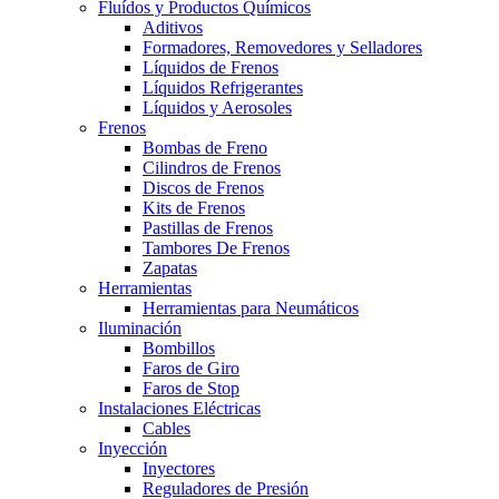
Fluídos y Productos Químicos
Aditivos
Formadores, Removedores y Selladores
Líquidos de Frenos
Líquidos Refrigerantes
Líquidos y Aerosoles
Frenos
Bombas de Freno
Cilindros de Frenos
Discos de Frenos
Kits de Frenos
Pastillas de Frenos
Tambores De Frenos
Zapatas
Herramientas
Herramientas para Neumáticos
Iluminación
Bombillos
Faros de Giro
Faros de Stop
Instalaciones Eléctricas
Cables
Inyección
Inyectores
Reguladores de Presión