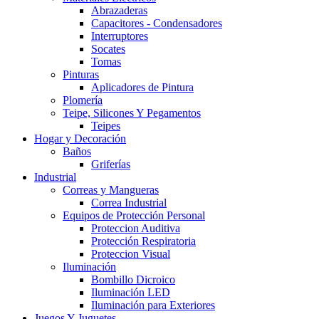
Abrazaderas
Capacitores - Condensadores
Interruptores
Socates
Tomas
Pinturas
Aplicadores de Pintura
Plomería
Teipe, Silicones Y Pegamentos
Teipes
Hogar y Decoración
Baños
Griferías
Industrial
Correas y Mangueras
Correa Industrial
Equipos de Protección Personal
Proteccion Auditiva
Protección Respiratoria
Proteccion Visual
Iluminación
Bombillo Dicroico
Iluminación LED
Iluminación para Exteriores
Juegos Y Juguetes