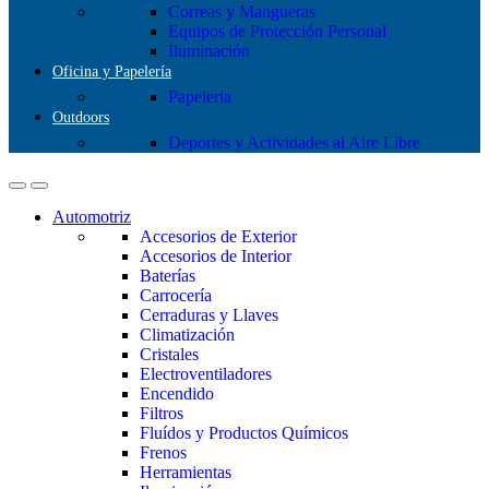
Correas y Mangueras
Equipos de Protección Personal
Iluminación
Oficina y Papelería
Papeleria
Outdoors
Deportes y Actividades al Aire Libre
Automotriz
Accesorios de Exterior
Accesorios de Interior
Baterías
Carrocería
Cerraduras y Llaves
Climatización
Cristales
Electroventiladores
Encendido
Filtros
Fluídos y Productos Químicos
Frenos
Herramientas