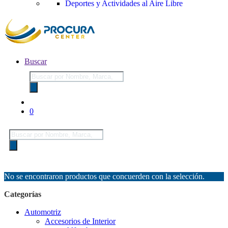
Deportes y Actividades al Aire Libre
Buscar
Búsqueda
de
productos
0
Búsqueda
de
productos
No se encontraron productos que concuerden con la selección.
Categorías
Automotriz
Accesorios de Interior