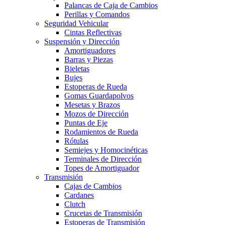
Palancas de Caja de Cambios
Perillas y Comandos
Seguridad Vehicular
Cintas Reflectivas
Suspensión y Dirección
Amortiguadores
Barras y Piezas
Bieletas
Bujes
Estoperas de Rueda
Gomas Guardapolvos
Mesetas y Brazos
Mozos de Dirección
Puntas de Eje
Rodamientos de Rueda
Rótulas
Semiejes y Homocinéticas
Terminales de Dirección
Topes de Amortiguador
Transmisión
Cajas de Cambios
Cardanes
Clutch
Crucetas de Transmisión
Estoperas de Transmisión