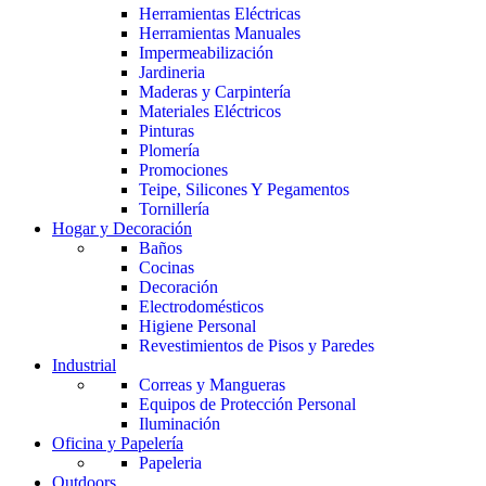
Herramientas Eléctricas
Herramientas Manuales
Impermeabilización
Jardineria
Maderas y Carpintería
Materiales Eléctricos
Pinturas
Plomería
Promociones
Teipe, Silicones Y Pegamentos
Tornillería
Hogar y Decoración
Baños
Cocinas
Decoración
Electrodomésticos
Higiene Personal
Revestimientos de Pisos y Paredes
Industrial
Correas y Mangueras
Equipos de Protección Personal
Iluminación
Oficina y Papelería
Papeleria
Outdoors