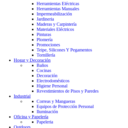
Herramientas Eléctricas
Herramientas Manuales
Impermeabilización
Jardineria
Maderas y Carpintería
Materiales Eléctricos
Pinturas
Plomería
Promociones
Teipe, Silicones Y Pegamentos
Tornillería
Hogar y Decoración
Baños
Cocinas
Decoración
Electrodomésticos
Higiene Personal
Revestimientos de Pisos y Paredes
Industrial
Correas y Mangueras
Equipos de Protección Personal
Iluminación
Oficina y Papelería
Papeleria
Outdoors