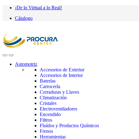
Saltar
saltar
¡De lo Virtual a lo Real!
a
al
Cátalogo
navegación
contenido
Automotriz
Accesorios de Exterior
Accesorios de Interior
Baterías
Carrocería
Cerraduras y Llaves
Climatización
Cristales
Electroventiladores
Encendido
Filtros
Fluídos y Productos Químicos
Frenos
Herramientas