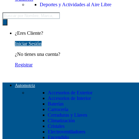
Deportes y Actividades al Aire Libre
Búsqueda
de
productos
¿Eres Cliente?
Iniciar Sesión
¿No tienes una cuenta?
Registrar
Automotriz
Accesorios de Exterior
Accesorios de Interior
Baterías
Carrocería
Cerraduras y Llaves
Climatización
Cristales
Electroventiladores
Encendido