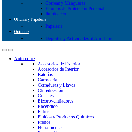
Correas y Mangueras
Equipos de Protección Personal
Iluminación
Oficina y Papelería
Papeleria
Outdoors
Deportes y Actividades al Aire Libre
Automotriz
Accesorios de Exterior
Accesorios de Interior
Baterías
Carrocería
Cerraduras y Llaves
Climatización
Cristales
Electroventiladores
Encendido
Filtros
Fluídos y Productos Químicos
Frenos
Herramientas