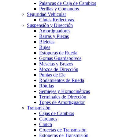
Palancas de Caja de Cambios
Perillas y Comandos
Seguridad Vehicular
Cintas Reflectivas
Suspensión y Dirección
Amortiguadores
Barras y Piezas
Bieletas
Bujes
Estoperas de Rueda
Gomas Guardapolvos
Mesetas y Brazos
Mozos de Dirección
Puntas de Eje
Rodamientos de Rueda
Rótulas
Semiejes y Homocinéticas
Terminales de Dirección
Topes de Amortiguador
Transmisión
Cajas de Cambios
Cardanes
Clutch
Crucetas de Transmisión
Estoperas de Transmisión