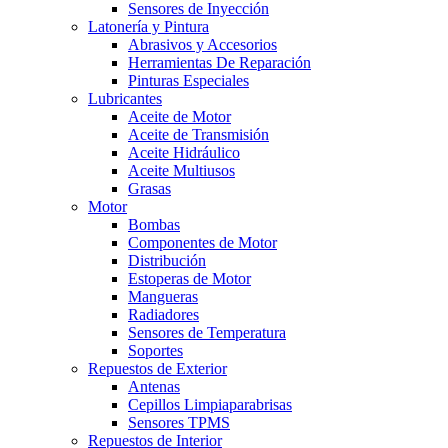
Sensores de Inyección
Latonería y Pintura
Abrasivos y Accesorios
Herramientas De Reparación
Pinturas Especiales
Lubricantes
Aceite de Motor
Aceite de Transmisión
Aceite Hidráulico
Aceite Multiusos
Grasas
Motor
Bombas
Componentes de Motor
Distribución
Estoperas de Motor
Mangueras
Radiadores
Sensores de Temperatura
Soportes
Repuestos de Exterior
Antenas
Cepillos Limpiaparabrisas
Sensores TPMS
Repuestos de Interior