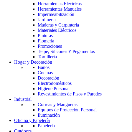
Herramientas Eléctricas
Herramientas Manuales
Impermeabilización
Jardineria
Maderas y Carpintería
Materiales Eléctricos
Pinturas
Plomería
Promociones
Teipe, Silicones Y Pegamentos
Tornillería
Hogar y Decoración
Baños
Cocinas
Decoración
Electrodomésticos
Higiene Personal
Revestimientos de Pisos y Paredes
Industrial
Correas y Mangueras
Equipos de Protección Personal
Iluminación
Oficina y Papelería
Papeleria
Outdoors