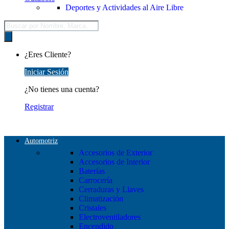
Deportes y Actividades al Aire Libre
Búsqueda
de
productos
¿Eres Cliente?
Iniciar Sesión
¿No tienes una cuenta?
Registrar
Automotriz
Accesorios de Exterior
Accesorios de Interior
Baterías
Carrocería
Cerraduras y Llaves
Climatización
Cristales
Electroventiladores
Encendido