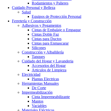
Rodamientos y Palieres
Cuidado Personal y Belleza
Salud
Equipos de Protección Personal
Ferretería y Construcción
Adhesivos y Pegamentos
Cintas de Embalaje o Empaque
Cintas Doble Faz
Cintas para Ductos
Cintas para Enmascarar
Silicones
Construcción y Albañilería
Tanques
Cuidado del Hogar y Lavanderia
Accesorios del Hogar
Articulos de Limpieza
Electricidad
Plantas Electricas
Herramientas Manuales
De Corte
Impermeabilización
Cinta Impermeabilizante
Mantos
Vaciables
Materiales Eléctricos