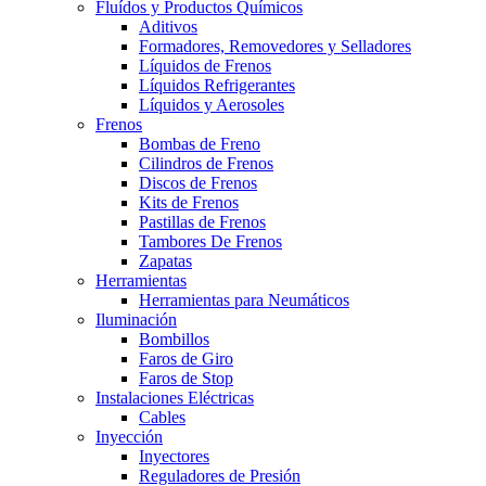
Fluídos y Productos Químicos
Aditivos
Formadores, Removedores y Selladores
Líquidos de Frenos
Líquidos Refrigerantes
Líquidos y Aerosoles
Frenos
Bombas de Freno
Cilindros de Frenos
Discos de Frenos
Kits de Frenos
Pastillas de Frenos
Tambores De Frenos
Zapatas
Herramientas
Herramientas para Neumáticos
Iluminación
Bombillos
Faros de Giro
Faros de Stop
Instalaciones Eléctricas
Cables
Inyección
Inyectores
Reguladores de Presión