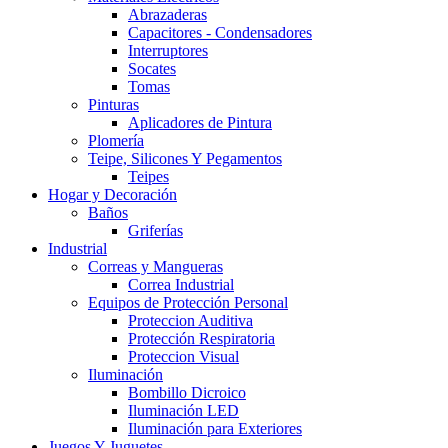
Abrazaderas
Capacitores - Condensadores
Interruptores
Socates
Tomas
Pinturas
Aplicadores de Pintura
Plomería
Teipe, Silicones Y Pegamentos
Teipes
Hogar y Decoración
Baños
Griferías
Industrial
Correas y Mangueras
Correa Industrial
Equipos de Protección Personal
Proteccion Auditiva
Protección Respiratoria
Proteccion Visual
Iluminación
Bombillo Dicroico
Iluminación LED
Iluminación para Exteriores
Juegos Y Juguetes