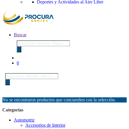
Deportes y Actividades al Aire Libre
Buscar
Búsqueda
de
productos
0
Búsqueda
de
productos
No se encontraron productos que concuerden con la selección.
Categorías
Automotriz
Accesorios de Interior