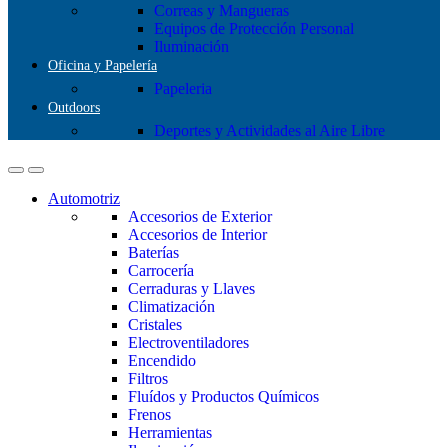
Correas y Mangueras
Equipos de Protección Personal
Iluminación
Oficina y Papelería
Papeleria
Outdoors
Deportes y Actividades al Aire Libre
Automotriz
Accesorios de Exterior
Accesorios de Interior
Baterías
Carrocería
Cerraduras y Llaves
Climatización
Cristales
Electroventiladores
Encendido
Filtros
Fluídos y Productos Químicos
Frenos
Herramientas