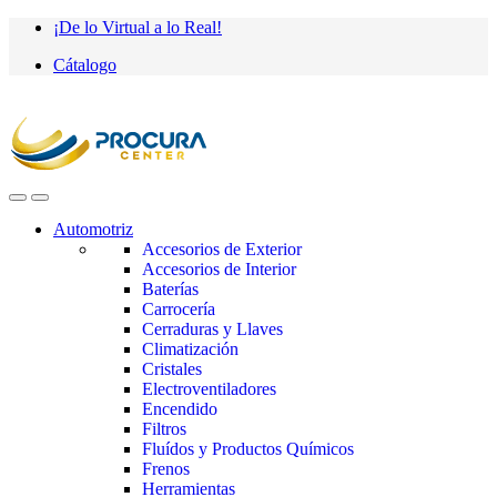
Saltar
saltar
¡De lo Virtual a lo Real!
a
al
Cátalogo
navegación
contenido
Automotriz
Accesorios de Exterior
Accesorios de Interior
Baterías
Carrocería
Cerraduras y Llaves
Climatización
Cristales
Electroventiladores
Encendido
Filtros
Fluídos y Productos Químicos
Frenos
Herramientas