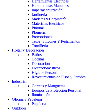
Herramientas Eléctricas
Herramientas Manuales
Impermeabilización
Jardineria
Maderas y Carpintería
Materiales Eléctricos
Pinturas
Plomería
Promociones
Teipe, Silicones Y Pegamentos
Tornillería
Hogar y Decoración
Baños
Cocinas
Decoración
Electrodomésticos
Higiene Personal
Revestimientos de Pisos y Paredes
Industrial
Correas y Mangueras
Equipos de Protección Personal
Iluminación
Oficina y Papelería
Papeleria
Outdoors