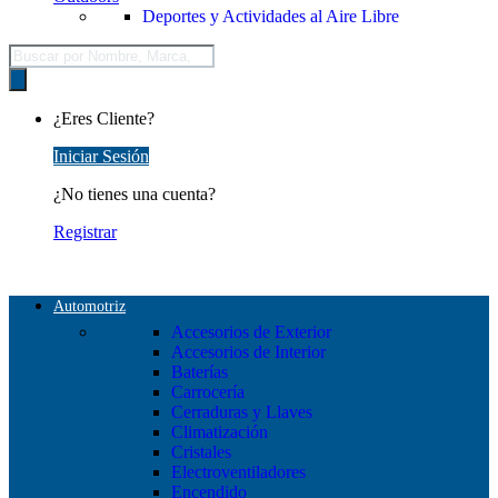
Deportes y Actividades al Aire Libre
Búsqueda
de
productos
¿Eres Cliente?
Iniciar Sesión
¿No tienes una cuenta?
Registrar
Automotriz
Accesorios de Exterior
Accesorios de Interior
Baterías
Carrocería
Cerraduras y Llaves
Climatización
Cristales
Electroventiladores
Encendido