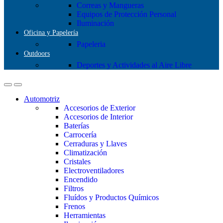
Correas y Mangueras
Equipos de Protección Personal
Iluminación
Oficina y Papelería
Papeleria
Outdoors
Deportes y Actividades al Aire Libre
Automotriz
Accesorios de Exterior
Accesorios de Interior
Baterías
Carrocería
Cerraduras y Llaves
Climatización
Cristales
Electroventiladores
Encendido
Filtros
Fluídos y Productos Químicos
Frenos
Herramientas