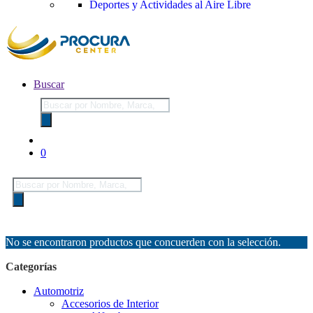
Deportes y Actividades al Aire Libre
Buscar
Búsqueda
de
productos
0
Búsqueda
de
productos
No se encontraron productos que concuerden con la selección.
Categorías
Automotriz
Accesorios de Interior