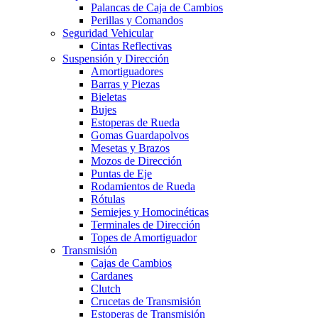
Palancas de Caja de Cambios
Perillas y Comandos
Seguridad Vehicular
Cintas Reflectivas
Suspensión y Dirección
Amortiguadores
Barras y Piezas
Bieletas
Bujes
Estoperas de Rueda
Gomas Guardapolvos
Mesetas y Brazos
Mozos de Dirección
Puntas de Eje
Rodamientos de Rueda
Rótulas
Semiejes y Homocinéticas
Terminales de Dirección
Topes de Amortiguador
Transmisión
Cajas de Cambios
Cardanes
Clutch
Crucetas de Transmisión
Estoperas de Transmisión