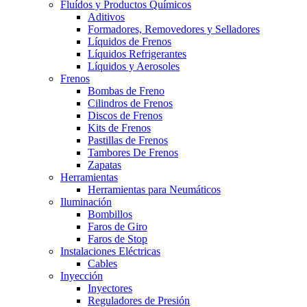
Fluídos y Productos Químicos
Aditivos
Formadores, Removedores y Selladores
Líquidos de Frenos
Líquidos Refrigerantes
Líquidos y Aerosoles
Frenos
Bombas de Freno
Cilindros de Frenos
Discos de Frenos
Kits de Frenos
Pastillas de Frenos
Tambores De Frenos
Zapatas
Herramientas
Herramientas para Neumáticos
Iluminación
Bombillos
Faros de Giro
Faros de Stop
Instalaciones Eléctricas
Cables
Inyección
Inyectores
Reguladores de Presión