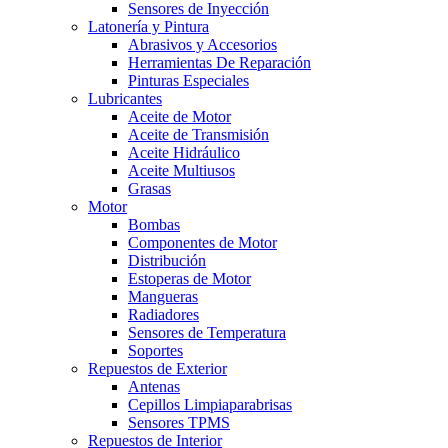
Sensores de Inyección
Latonería y Pintura
Abrasivos y Accesorios
Herramientas De Reparación
Pinturas Especiales
Lubricantes
Aceite de Motor
Aceite de Transmisión
Aceite Hidráulico
Aceite Multiusos
Grasas
Motor
Bombas
Componentes de Motor
Distribución
Estoperas de Motor
Mangueras
Radiadores
Sensores de Temperatura
Soportes
Repuestos de Exterior
Antenas
Cepillos Limpiaparabrisas
Sensores TPMS
Repuestos de Interior