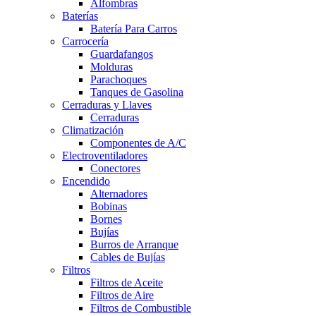
Alfombras
Baterías
Batería Para Carros
Carrocería
Guardafangos
Molduras
Parachoques
Tanques de Gasolina
Cerraduras y Llaves
Cerraduras
Climatización
Componentes de A/C
Electroventiladores
Conectores
Encendido
Alternadores
Bobinas
Bornes
Bujías
Burros de Arranque
Cables de Bujías
Filtros
Filtros de Aceite
Filtros de Aire
Filtros de Combustible