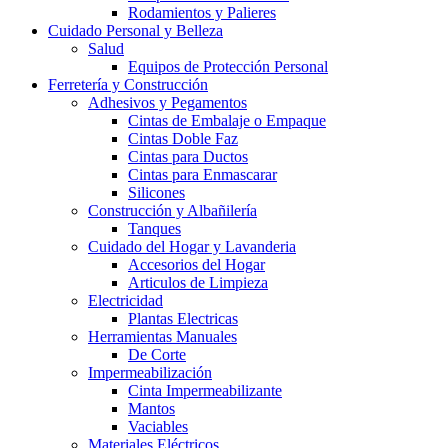
Rodamientos y Palieres
Cuidado Personal y Belleza
Salud
Equipos de Protección Personal
Ferretería y Construcción
Adhesivos y Pegamentos
Cintas de Embalaje o Empaque
Cintas Doble Faz
Cintas para Ductos
Cintas para Enmascarar
Silicones
Construcción y Albañilería
Tanques
Cuidado del Hogar y Lavanderia
Accesorios del Hogar
Articulos de Limpieza
Electricidad
Plantas Electricas
Herramientas Manuales
De Corte
Impermeabilización
Cinta Impermeabilizante
Mantos
Vaciables
Materiales Eléctricos