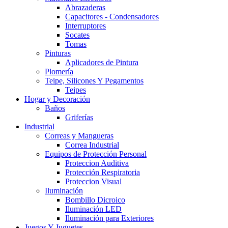
Abrazaderas
Capacitores - Condensadores
Interruptores
Socates
Tomas
Pinturas
Aplicadores de Pintura
Plomería
Teipe, Silicones Y Pegamentos
Teipes
Hogar y Decoración
Baños
Griferías
Industrial
Correas y Mangueras
Correa Industrial
Equipos de Protección Personal
Proteccion Auditiva
Protección Respiratoria
Proteccion Visual
Iluminación
Bombillo Dicroico
Iluminación LED
Iluminación para Exteriores
Juegos Y Juguetes