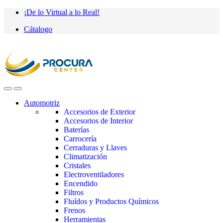
Saltar
saltar
¡De lo Virtual a lo Real!
a
al
Cátalogo
navegación
contenido
Automotriz
Accesorios de Exterior
Accesorios de Interior
Baterías
Carrocería
Cerraduras y Llaves
Climatización
Cristales
Electroventiladores
Encendido
Filtros
Fluídos y Productos Químicos
Frenos
Herramientas