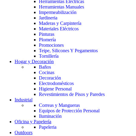
Herramientas Eléctricas
Herramientas Manuales
Impermeabilización
Jardineria
Maderas y Carpintería
Materiales Eléctricos
Pinturas
Plomería
Promociones
Teipe, Silicones Y Pegamentos
Tornillería
Hogar y Decoración
Baños
Cocinas
Decoración
Electrodomésticos
Higiene Personal
Revestimientos de Pisos y Paredes
Industrial
Correas y Mangueras
Equipos de Protección Personal
Iluminación
Oficina y Papelería
Papeleria
Outdoors