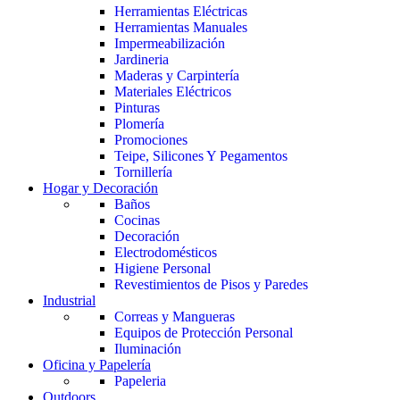
Herramientas Eléctricas
Herramientas Manuales
Impermeabilización
Jardineria
Maderas y Carpintería
Materiales Eléctricos
Pinturas
Plomería
Promociones
Teipe, Silicones Y Pegamentos
Tornillería
Hogar y Decoración
Baños
Cocinas
Decoración
Electrodomésticos
Higiene Personal
Revestimientos de Pisos y Paredes
Industrial
Correas y Mangueras
Equipos de Protección Personal
Iluminación
Oficina y Papelería
Papeleria
Outdoors