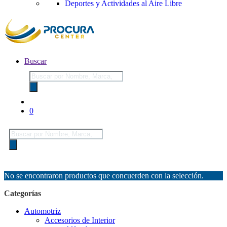
Deportes y Actividades al Aire Libre
Buscar
Búsqueda
de
productos
0
Búsqueda
de
productos
No se encontraron productos que concuerden con la selección.
Categorías
Automotriz
Accesorios de Interior