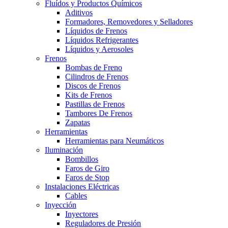
Fluídos y Productos Químicos
Aditivos
Formadores, Removedores y Selladores
Líquidos de Frenos
Líquidos Refrigerantes
Líquidos y Aerosoles
Frenos
Bombas de Freno
Cilindros de Frenos
Discos de Frenos
Kits de Frenos
Pastillas de Frenos
Tambores De Frenos
Zapatas
Herramientas
Herramientas para Neumáticos
Iluminación
Bombillos
Faros de Giro
Faros de Stop
Instalaciones Eléctricas
Cables
Inyección
Inyectores
Reguladores de Presión