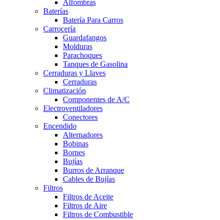
Alfombras
Baterías
Batería Para Carros
Carrocería
Guardafangos
Molduras
Parachoques
Tanques de Gasolina
Cerraduras y Llaves
Cerraduras
Climatización
Componentes de A/C
Electroventiladores
Conectores
Encendido
Alternadores
Bobinas
Bornes
Bujías
Burros de Arranque
Cables de Bujías
Filtros
Filtros de Aceite
Filtros de Aire
Filtros de Combustible