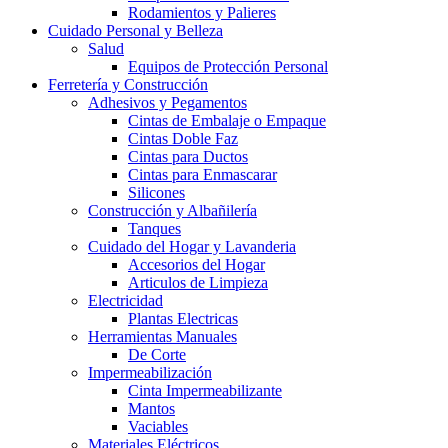
Rodamientos y Palieres
Cuidado Personal y Belleza
Salud
Equipos de Protección Personal
Ferretería y Construcción
Adhesivos y Pegamentos
Cintas de Embalaje o Empaque
Cintas Doble Faz
Cintas para Ductos
Cintas para Enmascarar
Silicones
Construcción y Albañilería
Tanques
Cuidado del Hogar y Lavanderia
Accesorios del Hogar
Articulos de Limpieza
Electricidad
Plantas Electricas
Herramientas Manuales
De Corte
Impermeabilización
Cinta Impermeabilizante
Mantos
Vaciables
Materiales Eléctricos