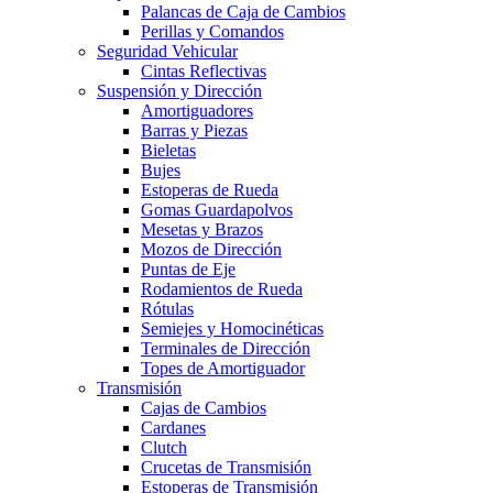
Palancas de Caja de Cambios
Perillas y Comandos
Seguridad Vehicular
Cintas Reflectivas
Suspensión y Dirección
Amortiguadores
Barras y Piezas
Bieletas
Bujes
Estoperas de Rueda
Gomas Guardapolvos
Mesetas y Brazos
Mozos de Dirección
Puntas de Eje
Rodamientos de Rueda
Rótulas
Semiejes y Homocinéticas
Terminales de Dirección
Topes de Amortiguador
Transmisión
Cajas de Cambios
Cardanes
Clutch
Crucetas de Transmisión
Estoperas de Transmisión