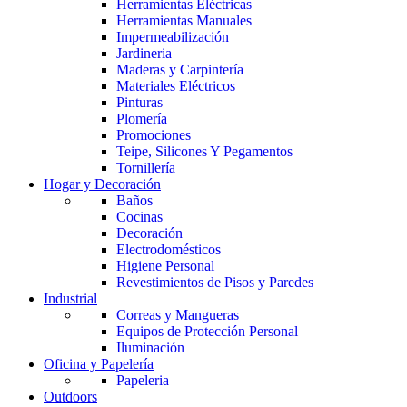
Herramientas Eléctricas
Herramientas Manuales
Impermeabilización
Jardineria
Maderas y Carpintería
Materiales Eléctricos
Pinturas
Plomería
Promociones
Teipe, Silicones Y Pegamentos
Tornillería
Hogar y Decoración
Baños
Cocinas
Decoración
Electrodomésticos
Higiene Personal
Revestimientos de Pisos y Paredes
Industrial
Correas y Mangueras
Equipos de Protección Personal
Iluminación
Oficina y Papelería
Papeleria
Outdoors