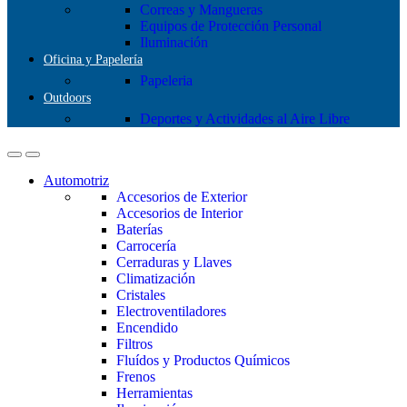
Correas y Mangueras
Equipos de Protección Personal
Iluminación
Oficina y Papelería
Papeleria
Outdoors
Deportes y Actividades al Aire Libre
Automotriz
Accesorios de Exterior
Accesorios de Interior
Baterías
Carrocería
Cerraduras y Llaves
Climatización
Cristales
Electroventiladores
Encendido
Filtros
Fluídos y Productos Químicos
Frenos
Herramientas