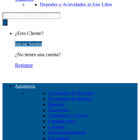
Deportes y Actividades al Aire Libre
Búsqueda
de
productos
¿Eres Cliente?
Iniciar Sesión
¿No tienes una cuenta?
Registrar
Automotriz
Accesorios de Exterior
Accesorios de Interior
Baterías
Carrocería
Cerraduras y Llaves
Climatización
Cristales
Electroventiladores
Encendido