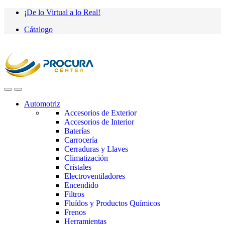
Saltar
saltar
¡De lo Virtual a lo Real!
a
al
Cátalogo
navegación
contenido
Automotriz
Accesorios de Exterior
Accesorios de Interior
Baterías
Carrocería
Cerraduras y Llaves
Climatización
Cristales
Electroventiladores
Encendido
Filtros
Fluídos y Productos Químicos
Frenos
Herramientas