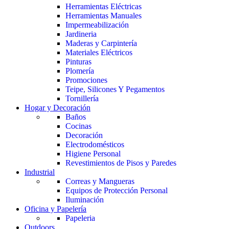
Herramientas Eléctricas
Herramientas Manuales
Impermeabilización
Jardineria
Maderas y Carpintería
Materiales Eléctricos
Pinturas
Plomería
Promociones
Teipe, Silicones Y Pegamentos
Tornillería
Hogar y Decoración
Baños
Cocinas
Decoración
Electrodomésticos
Higiene Personal
Revestimientos de Pisos y Paredes
Industrial
Correas y Mangueras
Equipos de Protección Personal
Iluminación
Oficina y Papelería
Papeleria
Outdoors