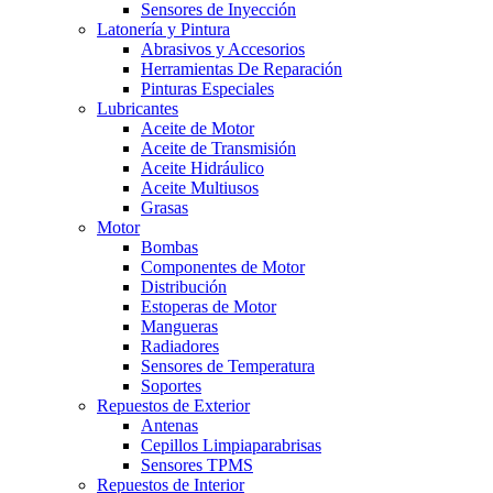
Sensores de Inyección
Latonería y Pintura
Abrasivos y Accesorios
Herramientas De Reparación
Pinturas Especiales
Lubricantes
Aceite de Motor
Aceite de Transmisión
Aceite Hidráulico
Aceite Multiusos
Grasas
Motor
Bombas
Componentes de Motor
Distribución
Estoperas de Motor
Mangueras
Radiadores
Sensores de Temperatura
Soportes
Repuestos de Exterior
Antenas
Cepillos Limpiaparabrisas
Sensores TPMS
Repuestos de Interior