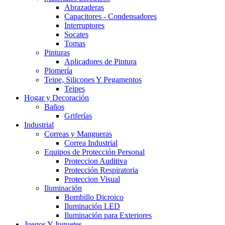
Abrazaderas
Capacitores - Condensadores
Interruptores
Socates
Tomas
Pinturas
Aplicadores de Pintura
Plomería
Teipe, Silicones Y Pegamentos
Teipes
Hogar y Decoración
Baños
Griferías
Industrial
Correas y Mangueras
Correa Industrial
Equipos de Protección Personal
Proteccion Auditiva
Protección Respiratoria
Proteccion Visual
Iluminación
Bombillo Dicroico
Iluminación LED
Iluminación para Exteriores
Juegos Y Juguetes