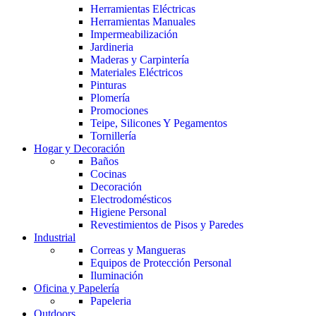
Herramientas Eléctricas
Herramientas Manuales
Impermeabilización
Jardineria
Maderas y Carpintería
Materiales Eléctricos
Pinturas
Plomería
Promociones
Teipe, Silicones Y Pegamentos
Tornillería
Hogar y Decoración
Baños
Cocinas
Decoración
Electrodomésticos
Higiene Personal
Revestimientos de Pisos y Paredes
Industrial
Correas y Mangueras
Equipos de Protección Personal
Iluminación
Oficina y Papelería
Papeleria
Outdoors