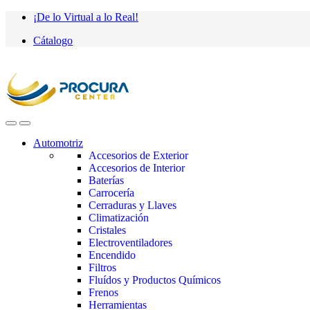
Saltar
saltar
¡De lo Virtual a lo Real!
a
al
Cátalogo
navegación
contenido
Automotriz
Accesorios de Exterior
Accesorios de Interior
Baterías
Carrocería
Cerraduras y Llaves
Climatización
Cristales
Electroventiladores
Encendido
Filtros
Fluídos y Productos Químicos
Frenos
Herramientas