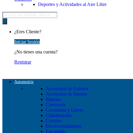
Deportes y Actividades al Aire Libre
Búsqueda
de
productos
¿Eres Cliente?
Iniciar Sesión
¿No tienes una cuenta?
Registrar
Automotriz
Accesorios de Exterior
Accesorios de Interior
Baterías
Carrocería
Cerraduras y Llaves
Climatización
Cristales
Electroventiladores
Encendido