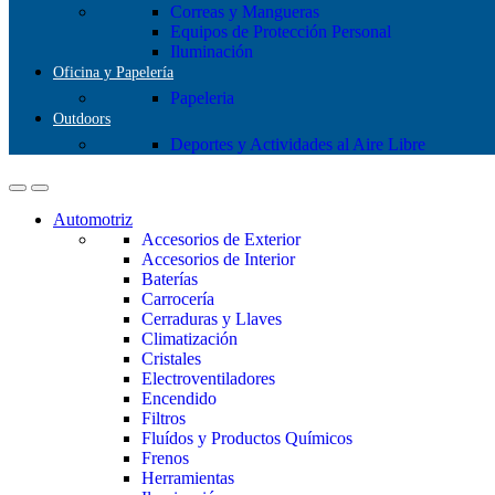
Correas y Mangueras
Equipos de Protección Personal
Iluminación
Oficina y Papelería
Papeleria
Outdoors
Deportes y Actividades al Aire Libre
Automotriz
Accesorios de Exterior
Accesorios de Interior
Baterías
Carrocería
Cerraduras y Llaves
Climatización
Cristales
Electroventiladores
Encendido
Filtros
Fluídos y Productos Químicos
Frenos
Herramientas