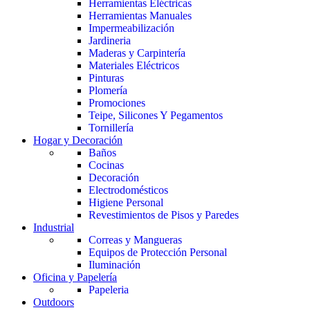
Herramientas Eléctricas
Herramientas Manuales
Impermeabilización
Jardineria
Maderas y Carpintería
Materiales Eléctricos
Pinturas
Plomería
Promociones
Teipe, Silicones Y Pegamentos
Tornillería
Hogar y Decoración
Baños
Cocinas
Decoración
Electrodomésticos
Higiene Personal
Revestimientos de Pisos y Paredes
Industrial
Correas y Mangueras
Equipos de Protección Personal
Iluminación
Oficina y Papelería
Papeleria
Outdoors