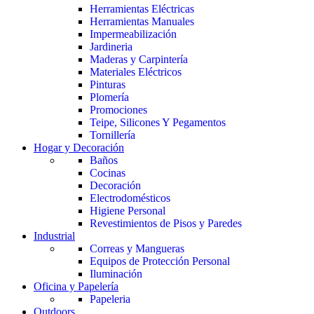
Herramientas Eléctricas
Herramientas Manuales
Impermeabilización
Jardineria
Maderas y Carpintería
Materiales Eléctricos
Pinturas
Plomería
Promociones
Teipe, Silicones Y Pegamentos
Tornillería
Hogar y Decoración
Baños
Cocinas
Decoración
Electrodomésticos
Higiene Personal
Revestimientos de Pisos y Paredes
Industrial
Correas y Mangueras
Equipos de Protección Personal
Iluminación
Oficina y Papelería
Papeleria
Outdoors