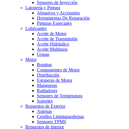
Sensores de Inyección
Latonería y Pintura
Abrasivos y Accesorios
Herramientas De Reparación
Pinturas Especiales
Lubricantes
Aceite de Motor
Aceite de Transmisión
Aceite Hidráulico
Aceite Multiusos
Grasas
Motor
Bombas
Componentes de Motor
Distribución
Estoperas de Motor
Mangueras
Radiadores
Sensores de Temperatura
Soportes
Repuestos de Exterior
Antenas
Cepillos Limpiaparabrisas
Sensores TPMS
Repuestos de Interior