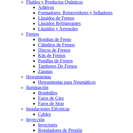
Fluídos y Productos Químicos
Aditivos
Formadores, Removedores y Selladores
Líquidos de Frenos
Líquidos Refrigerantes
Líquidos y Aerosoles
Frenos
Bombas de Freno
Cilindros de Frenos
Discos de Frenos
Kits de Frenos
Pastillas de Frenos
Tambores De Frenos
Zapatas
Herramientas
Herramientas para Neumáticos
Iluminación
Bombillos
Faros de Giro
Faros de Stop
Instalaciones Eléctricas
Cables
Inyección
Inyectores
Reguladores de Presión