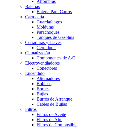
Alfombras
Baterías
Batería Para Carros
Carrocería
Guardafangos
Molduras
Parachoques
Tanques de Gasolina
Cerraduras y Llaves
Cerraduras
Climatización
Componentes de A/C
Electroventiladores
Conectores
Encendido
Alternadores
Bobinas
Bornes
Bujías
Burros de Arranque
Cables de Bujías
Filtros
Filtros de Aceite
Filtros de Aire
Filtros de Combustible