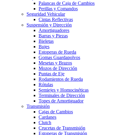
Palancas de Caja de Cambios
Perillas y Comandos
Seguridad Vehicular
Cintas Reflectivas
Suspensión y Dirección
Amortiguadores
Barras y Piezas
Bieletas
Bujes
Estoperas de Rueda
Gomas Guardapolvos
Mesetas y Brazos
Mozos de Dirección
Puntas de Eje
Rodamientos de Rueda
Rótulas
Semiejes y Homocinéticas
Terminales de Dirección
Topes de Amortiguador
Transmisión
Cajas de Cambios
Cardanes
Clutch
Crucetas de Transmisión
Estoperas de Transmisión