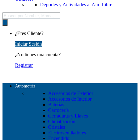
Deportes y Actividades al Aire Libre
Búsqueda
de
productos
¿Eres Cliente?
Iniciar Sesión
¿No tienes una cuenta?
Registrar
Automotriz
Accesorios de Exterior
Accesorios de Interior
Baterías
Carrocería
Cerraduras y Llaves
Climatización
Cristales
Electroventiladores
Encendido