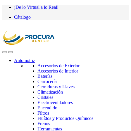
Saltar
saltar
¡De lo Virtual a lo Real!
a
al
Cátalogo
navegación
contenido
Automotriz
Accesorios de Exterior
Accesorios de Interior
Baterías
Carrocería
Cerraduras y Llaves
Climatización
Cristales
Electroventiladores
Encendido
Filtros
Fluídos y Productos Químicos
Frenos
Herramientas