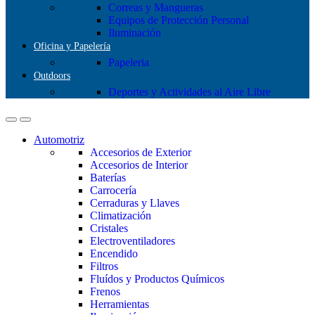
Correas y Mangueras
Equipos de Protección Personal
Iluminación
Oficina y Papelería
Papeleria
Outdoors
Deportes y Actividades al Aire Libre
Automotriz
Accesorios de Exterior
Accesorios de Interior
Baterías
Carrocería
Cerraduras y Llaves
Climatización
Cristales
Electroventiladores
Encendido
Filtros
Fluídos y Productos Químicos
Frenos
Herramientas