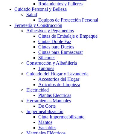
Rodamientos y Palieres
Cuidado Personal y Belleza
Salud
Equipos de Protección Personal
Ferretería y Construcción
Adhesivos y Pegamentos
Cintas de Embalaje o Empaque
Cintas Doble Faz
Cintas para Ductos
Cintas para Enmascarar
Silicones
Construcción y Albañilería
Tanques
Cuidado del Hogar y Lavanderia
Accesorios del Hogar
Articulos de Limpieza
Electricidad
Plantas Electricas
Herramientas Manuales
De Corte
Impermeabilización
Cinta Impermeabilizante
Mantos
Vaciables
Materiales Eléctricos