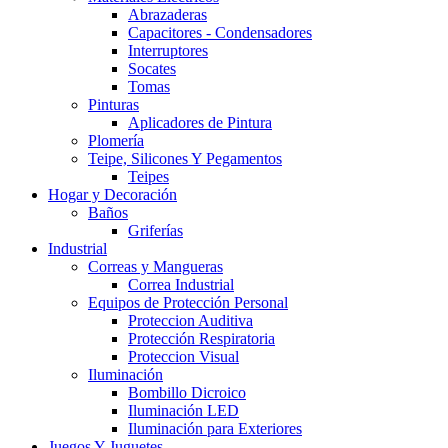
Abrazaderas
Capacitores - Condensadores
Interruptores
Socates
Tomas
Pinturas
Aplicadores de Pintura
Plomería
Teipe, Silicones Y Pegamentos
Teipes
Hogar y Decoración
Baños
Griferías
Industrial
Correas y Mangueras
Correa Industrial
Equipos de Protección Personal
Proteccion Auditiva
Protección Respiratoria
Proteccion Visual
Iluminación
Bombillo Dicroico
Iluminación LED
Iluminación para Exteriores
Juegos Y Juguetes