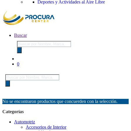
Deportes y Actividades al Aire Libre
Buscar
Búsqueda
de
productos
0
Búsqueda
de
productos
No se encontraron productos que concuerden con la selección.
Categorías
Automotriz
Accesorios de Interior