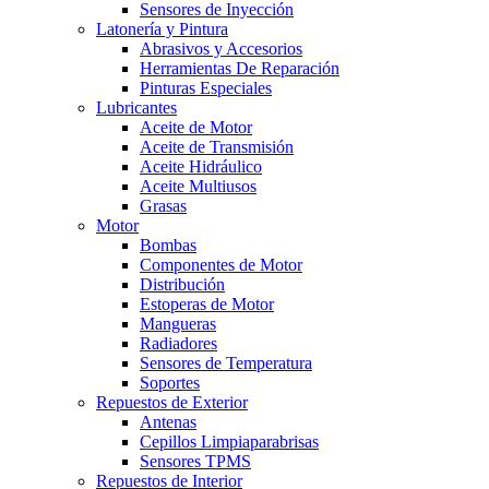
Sensores de Inyección
Latonería y Pintura
Abrasivos y Accesorios
Herramientas De Reparación
Pinturas Especiales
Lubricantes
Aceite de Motor
Aceite de Transmisión
Aceite Hidráulico
Aceite Multiusos
Grasas
Motor
Bombas
Componentes de Motor
Distribución
Estoperas de Motor
Mangueras
Radiadores
Sensores de Temperatura
Soportes
Repuestos de Exterior
Antenas
Cepillos Limpiaparabrisas
Sensores TPMS
Repuestos de Interior