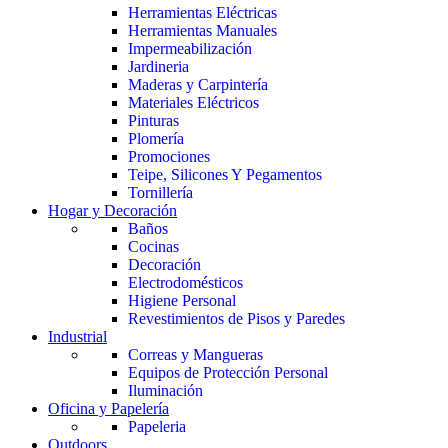
Herramientas Eléctricas
Herramientas Manuales
Impermeabilización
Jardineria
Maderas y Carpintería
Materiales Eléctricos
Pinturas
Plomería
Promociones
Teipe, Silicones Y Pegamentos
Tornillería
Hogar y Decoración
Baños
Cocinas
Decoración
Electrodomésticos
Higiene Personal
Revestimientos de Pisos y Paredes
Industrial
Correas y Mangueras
Equipos de Protección Personal
Iluminación
Oficina y Papelería
Papeleria
Outdoors