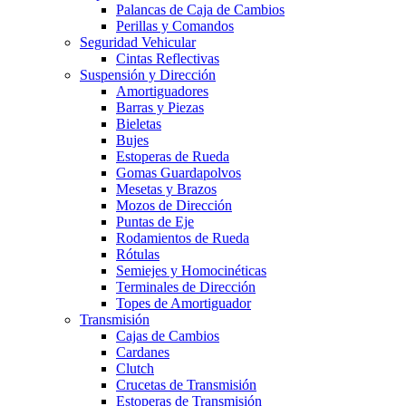
Palancas de Caja de Cambios
Perillas y Comandos
Seguridad Vehicular
Cintas Reflectivas
Suspensión y Dirección
Amortiguadores
Barras y Piezas
Bieletas
Bujes
Estoperas de Rueda
Gomas Guardapolvos
Mesetas y Brazos
Mozos de Dirección
Puntas de Eje
Rodamientos de Rueda
Rótulas
Semiejes y Homocinéticas
Terminales de Dirección
Topes de Amortiguador
Transmisión
Cajas de Cambios
Cardanes
Clutch
Crucetas de Transmisión
Estoperas de Transmisión