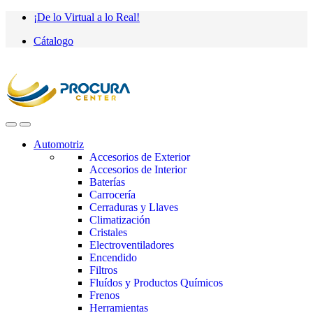
Saltar
saltar
¡De lo Virtual a lo Real!
a
al
Cátalogo
navegación
contenido
Automotriz
Accesorios de Exterior
Accesorios de Interior
Baterías
Carrocería
Cerraduras y Llaves
Climatización
Cristales
Electroventiladores
Encendido
Filtros
Fluídos y Productos Químicos
Frenos
Herramientas