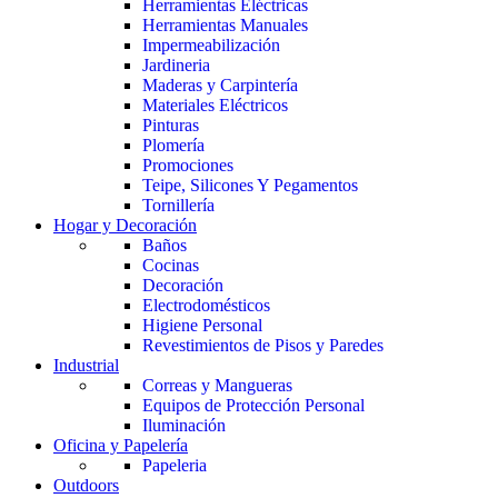
Herramientas Eléctricas
Herramientas Manuales
Impermeabilización
Jardineria
Maderas y Carpintería
Materiales Eléctricos
Pinturas
Plomería
Promociones
Teipe, Silicones Y Pegamentos
Tornillería
Hogar y Decoración
Baños
Cocinas
Decoración
Electrodomésticos
Higiene Personal
Revestimientos de Pisos y Paredes
Industrial
Correas y Mangueras
Equipos de Protección Personal
Iluminación
Oficina y Papelería
Papeleria
Outdoors