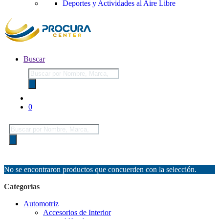
Deportes y Actividades al Aire Libre
Buscar
Búsqueda
de
productos
0
Búsqueda
de
productos
No se encontraron productos que concuerden con la selección.
Categorías
Automotriz
Accesorios de Interior