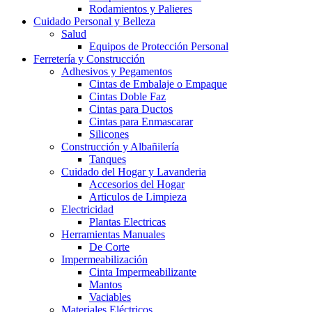
Rodamientos y Palieres
Cuidado Personal y Belleza
Salud
Equipos de Protección Personal
Ferretería y Construcción
Adhesivos y Pegamentos
Cintas de Embalaje o Empaque
Cintas Doble Faz
Cintas para Ductos
Cintas para Enmascarar
Silicones
Construcción y Albañilería
Tanques
Cuidado del Hogar y Lavanderia
Accesorios del Hogar
Articulos de Limpieza
Electricidad
Plantas Electricas
Herramientas Manuales
De Corte
Impermeabilización
Cinta Impermeabilizante
Mantos
Vaciables
Materiales Eléctricos