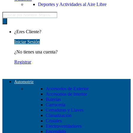
Deportes y Actividades al Aire Libre
Búsqueda
de
productos
¿Eres Cliente?
Iniciar Sesión
¿No tienes una cuenta?
Registrar
Automotriz
Accesorios de Exterior
Accesorios de Interior
Baterías
Carrocería
Cerraduras y Llaves
Climatización
Cristales
Electroventiladores
Encendido