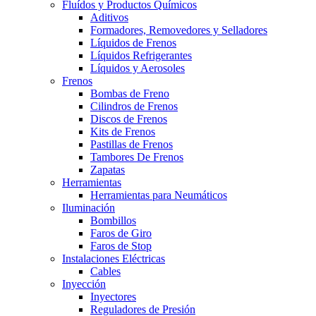
Fluídos y Productos Químicos
Aditivos
Formadores, Removedores y Selladores
Líquidos de Frenos
Líquidos Refrigerantes
Líquidos y Aerosoles
Frenos
Bombas de Freno
Cilindros de Frenos
Discos de Frenos
Kits de Frenos
Pastillas de Frenos
Tambores De Frenos
Zapatas
Herramientas
Herramientas para Neumáticos
Iluminación
Bombillos
Faros de Giro
Faros de Stop
Instalaciones Eléctricas
Cables
Inyección
Inyectores
Reguladores de Presión