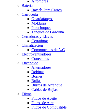
Alfombras
Baterías
Batería Para Carros
Carrocería
Guardafangos
Molduras
Parachoques
Tanques de Gasolina
Cerraduras y Llaves
Cerraduras
Climatización
Componentes de A/C
Electroventiladores
Conectores
Encendido
Alternadores
Bobinas
Bornes
Bujías
Burros de Arranque
Cables de Bujías
Filtros
Filtros de Aceite
Filtros de Aire
Filtros de Combustible