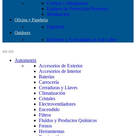
Correas y Mangueras
Equipos de Protección Personal
Iluminación
Oficina y Papelería
Papeleria
Outdoors
Deportes y Actividades al Aire Libre
Automotriz
Accesorios de Exterior
Accesorios de Interior
Baterías
Carrocería
Cerraduras y Llaves
Climatización
Cristales
Electroventiladores
Encendido
Filtros
Fluídos y Productos Químicos
Frenos
Herramientas