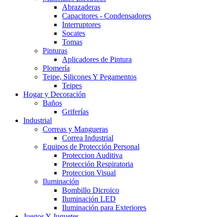
Abrazaderas
Capacitores - Condensadores
Interruptores
Socates
Tomas
Pinturas
Aplicadores de Pintura
Plomería
Teipe, Silicones Y Pegamentos
Teipes
Hogar y Decoración
Baños
Griferías
Industrial
Correas y Mangueras
Correa Industrial
Equipos de Protección Personal
Proteccion Auditiva
Protección Respiratoria
Proteccion Visual
Iluminación
Bombillo Dicroico
Iluminación LED
Iluminación para Exteriores
Juegos Y Juguetes