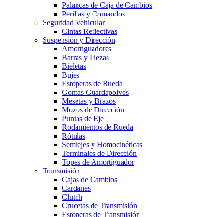
Palancas de Caja de Cambios
Perillas y Comandos
Seguridad Vehicular
Cintas Reflectivas
Suspensión y Dirección
Amortiguadores
Barras y Piezas
Bieletas
Bujes
Estoperas de Rueda
Gomas Guardapolvos
Mesetas y Brazos
Mozos de Dirección
Puntas de Eje
Rodamientos de Rueda
Rótulas
Semiejes y Homocinéticas
Terminales de Dirección
Topes de Amortiguador
Transmisión
Cajas de Cambios
Cardanes
Clutch
Crucetas de Transmisión
Estoperas de Transmisión