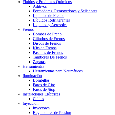
Fluídos y Productos Químicos
Aditivos
Formadores, Removedores y Selladores
Líquidos de Frenos
Líquidos Refrigerantes
Líquidos y Aerosoles
Frenos
Bombas de Freno
Cilindros de Frenos
Discos de Frenos
Kits de Frenos
Pastillas de Frenos
Tambores De Frenos
Zapatas
Herramientas
Herramientas para Neumáticos
Iluminación
Bombillos
Faros de Giro
Faros de Stop
Instalaciones Eléctricas
Cables
Inyección
Inyectores
Reguladores de Presión