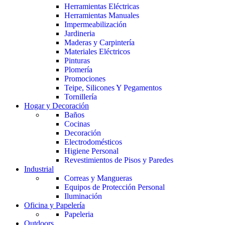
Herramientas Eléctricas
Herramientas Manuales
Impermeabilización
Jardineria
Maderas y Carpintería
Materiales Eléctricos
Pinturas
Plomería
Promociones
Teipe, Silicones Y Pegamentos
Tornillería
Hogar y Decoración
Baños
Cocinas
Decoración
Electrodomésticos
Higiene Personal
Revestimientos de Pisos y Paredes
Industrial
Correas y Mangueras
Equipos de Protección Personal
Iluminación
Oficina y Papelería
Papeleria
Outdoors