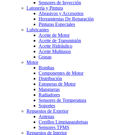
Sensores de Inyección
Latonería y Pintura
Abrasivos y Accesorios
Herramientas De Reparación
Pinturas Especiales
Lubricantes
Aceite de Motor
Aceite de Transmisión
Aceite Hidráulico
Aceite Multiusos
Grasas
Motor
Bombas
Componentes de Motor
Distribución
Estoperas de Motor
Mangueras
Radiadores
Sensores de Temperatura
Soportes
Repuestos de Exterior
Antenas
Cepillos Limpiaparabrisas
Sensores TPMS
Repuestos de Interior