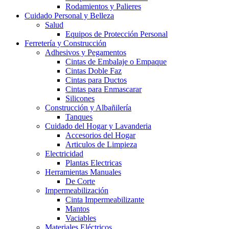
Rodamientos y Palieres
Cuidado Personal y Belleza
Salud
Equipos de Protección Personal
Ferretería y Construcción
Adhesivos y Pegamentos
Cintas de Embalaje o Empaque
Cintas Doble Faz
Cintas para Ductos
Cintas para Enmascarar
Silicones
Construcción y Albañilería
Tanques
Cuidado del Hogar y Lavanderia
Accesorios del Hogar
Articulos de Limpieza
Electricidad
Plantas Electricas
Herramientas Manuales
De Corte
Impermeabilización
Cinta Impermeabilizante
Mantos
Vaciables
Materiales Eléctricos