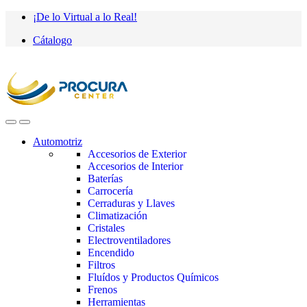
Saltar
saltar
¡De lo Virtual a lo Real!
a
al
Cátalogo
navegación
contenido
Automotriz
Accesorios de Exterior
Accesorios de Interior
Baterías
Carrocería
Cerraduras y Llaves
Climatización
Cristales
Electroventiladores
Encendido
Filtros
Fluídos y Productos Químicos
Frenos
Herramientas