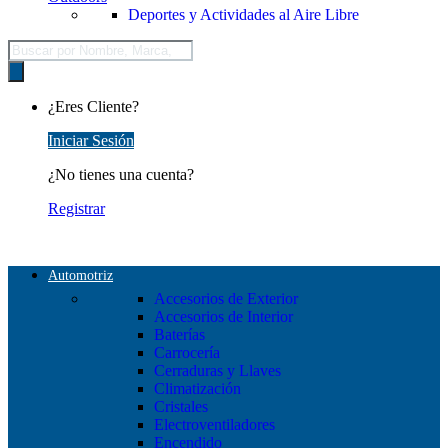
Deportes y Actividades al Aire Libre
Búsqueda
de
productos
¿Eres Cliente?
Iniciar Sesión
¿No tienes una cuenta?
Registrar
Automotriz
Accesorios de Exterior
Accesorios de Interior
Baterías
Carrocería
Cerraduras y Llaves
Climatización
Cristales
Electroventiladores
Encendido