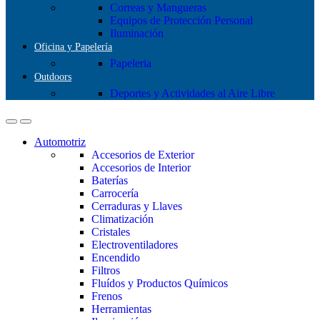
Correas y Mangueras
Equipos de Protección Personal
Iluminación
Oficina y Papelería
Papeleria
Outdoors
Deportes y Actividades al Aire Libre
Automotriz
Accesorios de Exterior
Accesorios de Interior
Baterías
Carrocería
Cerraduras y Llaves
Climatización
Cristales
Electroventiladores
Encendido
Filtros
Fluídos y Productos Químicos
Frenos
Herramientas