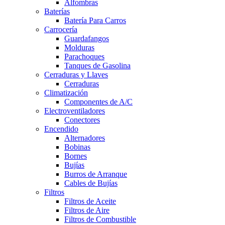
Alfombras
Baterías
Batería Para Carros
Carrocería
Guardafangos
Molduras
Parachoques
Tanques de Gasolina
Cerraduras y Llaves
Cerraduras
Climatización
Componentes de A/C
Electroventiladores
Conectores
Encendido
Alternadores
Bobinas
Bornes
Bujías
Burros de Arranque
Cables de Bujías
Filtros
Filtros de Aceite
Filtros de Aire
Filtros de Combustible