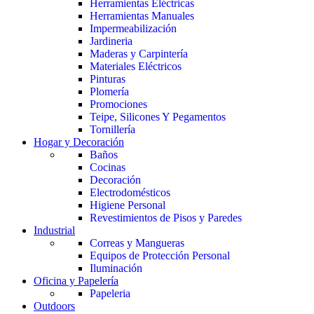
Herramientas Eléctricas
Herramientas Manuales
Impermeabilización
Jardineria
Maderas y Carpintería
Materiales Eléctricos
Pinturas
Plomería
Promociones
Teipe, Silicones Y Pegamentos
Tornillería
Hogar y Decoración
Baños
Cocinas
Decoración
Electrodomésticos
Higiene Personal
Revestimientos de Pisos y Paredes
Industrial
Correas y Mangueras
Equipos de Protección Personal
Iluminación
Oficina y Papelería
Papeleria
Outdoors