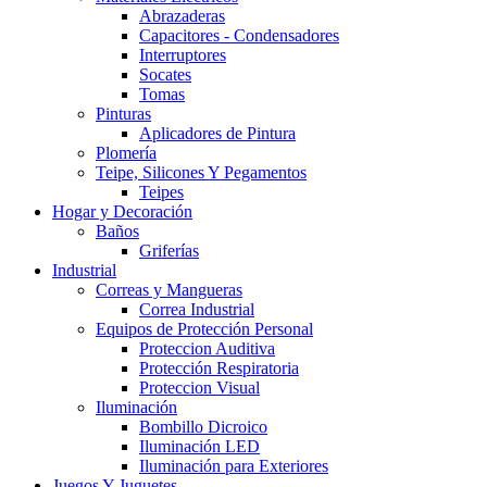
Abrazaderas
Capacitores - Condensadores
Interruptores
Socates
Tomas
Pinturas
Aplicadores de Pintura
Plomería
Teipe, Silicones Y Pegamentos
Teipes
Hogar y Decoración
Baños
Griferías
Industrial
Correas y Mangueras
Correa Industrial
Equipos de Protección Personal
Proteccion Auditiva
Protección Respiratoria
Proteccion Visual
Iluminación
Bombillo Dicroico
Iluminación LED
Iluminación para Exteriores
Juegos Y Juguetes