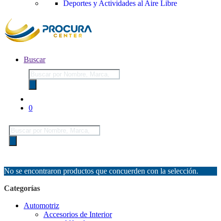
Deportes y Actividades al Aire Libre
Buscar
Búsqueda
de
productos
0
Búsqueda
de
productos
No se encontraron productos que concuerden con la selección.
Categorías
Automotriz
Accesorios de Interior