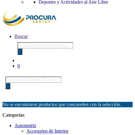
Deportes y Actividades al Aire Libre
Buscar
Búsqueda
de
productos
0
Búsqueda
de
productos
No se encontraron productos que concuerden con la selección.
Categorías
Automotriz
Accesorios de Interior