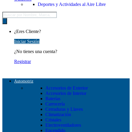
Deportes y Actividades al Aire Libre
Búsqueda
de
productos
¿Eres Cliente?
Iniciar Sesión
¿No tienes una cuenta?
Registrar
Automotriz
Accesorios de Exterior
Accesorios de Interior
Baterías
Carrocería
Cerraduras y Llaves
Climatización
Cristales
Electroventiladores
Encendido