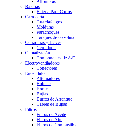
Alfombras
Baterías
Batería Para Carros
Carrocería
Guardafangos
Molduras
Parachoques
Tanques de Gasolina
Cerraduras y Llaves
Cerraduras
Climatización
Componentes de A/C
Electroventiladores
Conectores
Encendido
Alternadores
Bobinas
Bornes
Bujías
Burros de Arranque
Cables de Bujías
Filtros
Filtros de Aceite
Filtros de Aire
Filtros de Combustible