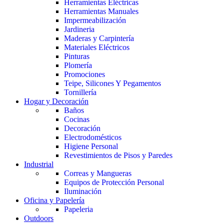
Herramientas Eléctricas
Herramientas Manuales
Impermeabilización
Jardineria
Maderas y Carpintería
Materiales Eléctricos
Pinturas
Plomería
Promociones
Teipe, Silicones Y Pegamentos
Tornillería
Hogar y Decoración
Baños
Cocinas
Decoración
Electrodomésticos
Higiene Personal
Revestimientos de Pisos y Paredes
Industrial
Correas y Mangueras
Equipos de Protección Personal
Iluminación
Oficina y Papelería
Papeleria
Outdoors