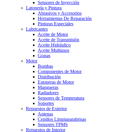
Sensores de Inyección
Latonería y Pintura
Abrasivos y Accesorios
Herramientas De Reparación
Pinturas Especiales
Lubricantes
Aceite de Motor
Aceite de Transmisión
Aceite Hidráulico
Aceite Multiusos
Grasas
Motor
Bombas
Componentes de Motor
Distribución
Estoperas de Motor
Mangueras
Radiadores
Sensores de Temperatura
Soportes
Repuestos de Exterior
Antenas
Cepillos Limpiaparabrisas
Sensores TPMS
Repuestos de Interior