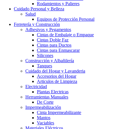
Rodamientos y Palieres
Cuidado Personal y Belleza
Salud
Equipos de Protección Personal
Ferretería y Construcción
Adhesivos y Pegamentos
Cintas de Embalaje o Empaque
Cintas Doble Faz
Cintas para Ductos
Cintas para Enmascarar
Silicones
Construcción y Albañilería
Tanques
Cuidado del Hogar y Lavanderia
Accesorios del Hogar
Articulos de Limpieza
Electricidad
Plantas Electricas
Herramientas Manuales
De Corte
Impermeabilización
Cinta Impermeabilizante
Mantos
Vaciables
Materiales Eléctricos