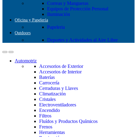
Correas y Mangueras
Equipos de Protección Personal
Iluminación
Oficina y Papelería
Papeleria
Outdoors
Deportes y Actividades al Aire Libre
Automotriz
Accesorios de Exterior
Accesorios de Interior
Baterías
Carrocería
Cerraduras y Llaves
Climatización
Cristales
Electroventiladores
Encendido
Filtros
Fluídos y Productos Químicos
Frenos
Herramientas