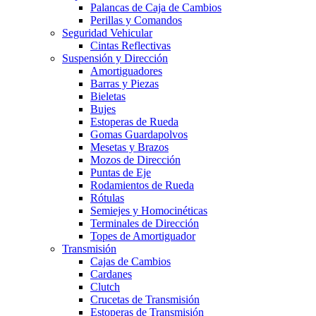
Palancas de Caja de Cambios
Perillas y Comandos
Seguridad Vehicular
Cintas Reflectivas
Suspensión y Dirección
Amortiguadores
Barras y Piezas
Bieletas
Bujes
Estoperas de Rueda
Gomas Guardapolvos
Mesetas y Brazos
Mozos de Dirección
Puntas de Eje
Rodamientos de Rueda
Rótulas
Semiejes y Homocinéticas
Terminales de Dirección
Topes de Amortiguador
Transmisión
Cajas de Cambios
Cardanes
Clutch
Crucetas de Transmisión
Estoperas de Transmisión