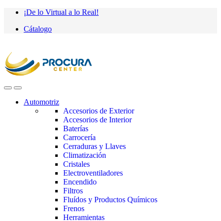
Saltar
saltar
¡De lo Virtual a lo Real!
a
al
Cátalogo
navegación
contenido
Automotriz
Accesorios de Exterior
Accesorios de Interior
Baterías
Carrocería
Cerraduras y Llaves
Climatización
Cristales
Electroventiladores
Encendido
Filtros
Fluídos y Productos Químicos
Frenos
Herramientas