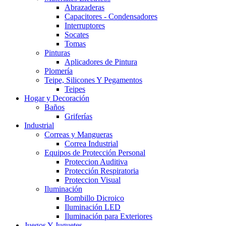
Abrazaderas
Capacitores - Condensadores
Interruptores
Socates
Tomas
Pinturas
Aplicadores de Pintura
Plomería
Teipe, Silicones Y Pegamentos
Teipes
Hogar y Decoración
Baños
Griferías
Industrial
Correas y Mangueras
Correa Industrial
Equipos de Protección Personal
Proteccion Auditiva
Protección Respiratoria
Proteccion Visual
Iluminación
Bombillo Dicroico
Iluminación LED
Iluminación para Exteriores
Juegos Y Juguetes