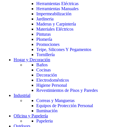
Herramientas Eléctricas
Herramientas Manuales
Impermeabilización
Jardineria
Maderas y Carpintería
Materiales Eléctricos
Pinturas
Plomería
Promociones
Teipe, Silicones Y Pegamentos
Tornillería
Hogar y Decoración
Baños
Cocinas
Decoración
Electrodomésticos
Higiene Personal
Revestimientos de Pisos y Paredes
Industrial
Correas y Mangueras
Equipos de Protección Personal
Iluminación
Oficina y Papelería
Papeleria
Outdoors