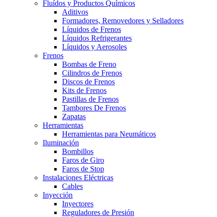
Fluídos y Productos Químicos
Aditivos
Formadores, Removedores y Selladores
Líquidos de Frenos
Líquidos Refrigerantes
Líquidos y Aerosoles
Frenos
Bombas de Freno
Cilindros de Frenos
Discos de Frenos
Kits de Frenos
Pastillas de Frenos
Tambores De Frenos
Zapatas
Herramientas
Herramientas para Neumáticos
Iluminación
Bombillos
Faros de Giro
Faros de Stop
Instalaciones Eléctricas
Cables
Inyección
Inyectores
Reguladores de Presión