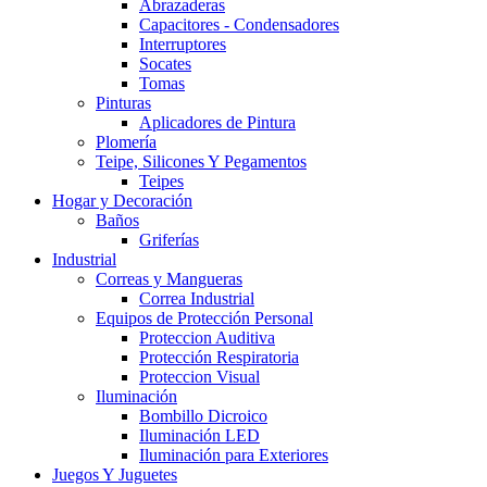
Abrazaderas
Capacitores - Condensadores
Interruptores
Socates
Tomas
Pinturas
Aplicadores de Pintura
Plomería
Teipe, Silicones Y Pegamentos
Teipes
Hogar y Decoración
Baños
Griferías
Industrial
Correas y Mangueras
Correa Industrial
Equipos de Protección Personal
Proteccion Auditiva
Protección Respiratoria
Proteccion Visual
Iluminación
Bombillo Dicroico
Iluminación LED
Iluminación para Exteriores
Juegos Y Juguetes