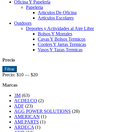
Oficina Y Papelería
Papeleria
Articulos De Oficina
Articulos Escolares
Outdoors
Deportes y Actividades al Aire Libre
Bolsos Y Morrales
Cavas Y Bolsos Termicos
Coolers Y Jarras Termicas
Vasos Y Tazas Termicas
Precio
Precio
Precio
Filtrar
mínimo
máximo
Precio:
$10
—
$20
Marcas
3M
(63)
ACDELCO
(2)
ADF
(23)
AGG POWER SOLUTIONS
(28)
AMERICAN
(1)
AMI PARTS
(1)
ARDECA
(1)