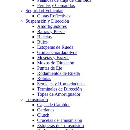
Palancas de Caja de Cambios
Perillas y Comandos
Seguridad Vehicular
Cintas Reflectivas
Suspensión y Dirección
Amortiguadores
Barras y Piezas
Bieletas
Bujes
Estoperas de Rueda
Gomas Guardapolvos
Mesetas y Brazos
Mozos de Dirección
Puntas de Eje
Rodamientos de Rueda
Rótulas
Semiejes y Homocinéticas
Terminales de Dirección
Topes de Amortiguador
Transmisión
Cajas de Cambios
Cardanes
Clutch
Crucetas de Transmisión
Estoperas de Transmisión