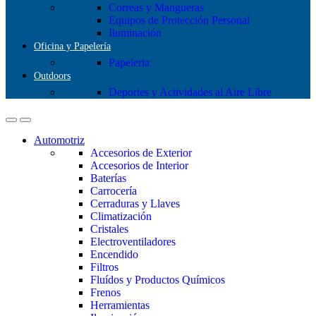
Correas y Mangueras
Equipos de Protección Personal
Iluminación
Oficina y Papelería
Papeleria
Outdoors
Deportes y Actividades al Aire Libre
Automotriz
Accesorios de Exterior
Accesorios de Interior
Baterías
Carrocería
Cerraduras y Llaves
Climatización
Cristales
Electroventiladores
Encendido
Filtros
Fluídos y Productos Químicos
Frenos
Herramientas