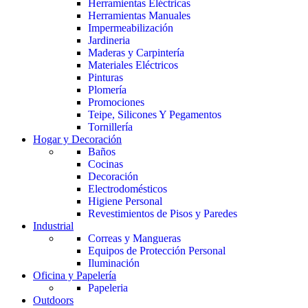
Herramientas Eléctricas
Herramientas Manuales
Impermeabilización
Jardineria
Maderas y Carpintería
Materiales Eléctricos
Pinturas
Plomería
Promociones
Teipe, Silicones Y Pegamentos
Tornillería
Hogar y Decoración
Baños
Cocinas
Decoración
Electrodomésticos
Higiene Personal
Revestimientos de Pisos y Paredes
Industrial
Correas y Mangueras
Equipos de Protección Personal
Iluminación
Oficina y Papelería
Papeleria
Outdoors