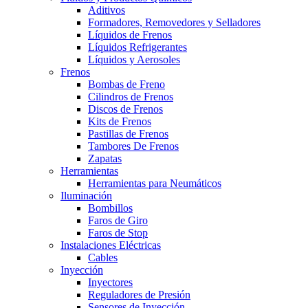
Aditivos
Formadores, Removedores y Selladores
Líquidos de Frenos
Líquidos Refrigerantes
Líquidos y Aerosoles
Frenos
Bombas de Freno
Cilindros de Frenos
Discos de Frenos
Kits de Frenos
Pastillas de Frenos
Tambores De Frenos
Zapatas
Herramientas
Herramientas para Neumáticos
Iluminación
Bombillos
Faros de Giro
Faros de Stop
Instalaciones Eléctricas
Cables
Inyección
Inyectores
Reguladores de Presión
Sensores de Inyección