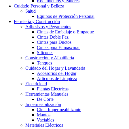
Rodamientos y Palieres
Cuidado Personal y Belleza
Salud
Equipos de Protección Personal
Ferretería y Construcción
Adhesivos y Pegamentos
Cintas de Embalaje o Empaque
Cintas Doble Faz
Cintas para Ductos
Cintas para Enmascarar
Silicones
Construcción y Albañilería
Tanques
Cuidado del Hogar y Lavanderia
Accesorios del Hogar
Articulos de Limpieza
Electricidad
Plantas Electricas
Herramientas Manuales
De Corte
Impermeabilización
Cinta Impermeabilizante
Mantos
Vaciables
Materiales Eléctricos