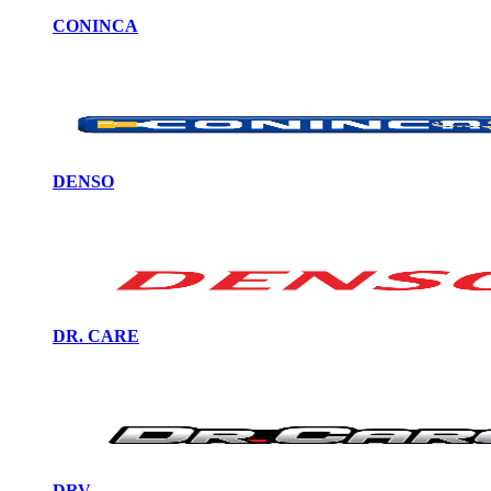
CONINCA
DENSO
DR. CARE
DRV