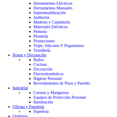
Herramientas Eléctricas
Herramientas Manuales
Impermeabilización
Jardineria
Maderas y Carpintería
Materiales Eléctricos
Pinturas
Plomería
Promociones
Teipe, Silicones Y Pegamentos
Tornillería
Hogar y Decoración
Baños
Cocinas
Decoración
Electrodomésticos
Higiene Personal
Revestimientos de Pisos y Paredes
Industrial
Correas y Mangueras
Equipos de Protección Personal
Iluminación
Oficina y Papelería
Papeleria
Outdoors