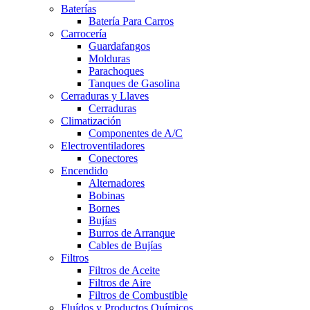
Baterías
Batería Para Carros
Carrocería
Guardafangos
Molduras
Parachoques
Tanques de Gasolina
Cerraduras y Llaves
Cerraduras
Climatización
Componentes de A/C
Electroventiladores
Conectores
Encendido
Alternadores
Bobinas
Bornes
Bujías
Burros de Arranque
Cables de Bujías
Filtros
Filtros de Aceite
Filtros de Aire
Filtros de Combustible
Fluídos y Productos Químicos