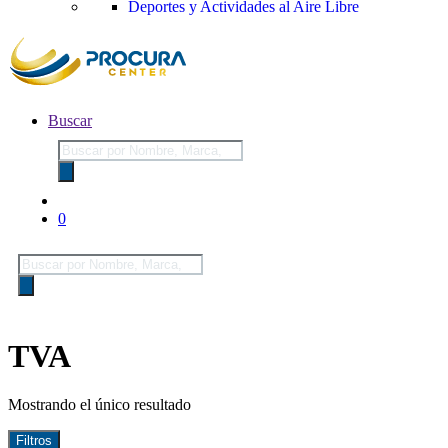
Deportes y Actividades al Aire Libre
Buscar
Búsqueda
de
productos
0
Búsqueda
de
productos
TVA
Mostrando el único resultado
Filtros