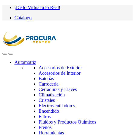
Saltar
saltar
¡De lo Virtual a lo Real!
a
al
Cátalogo
navegación
contenido
Automotriz
Accesorios de Exterior
Accesorios de Interior
Baterías
Carrocería
Cerraduras y Llaves
Climatización
Cristales
Electroventiladores
Encendido
Filtros
Fluídos y Productos Químicos
Frenos
Herramientas