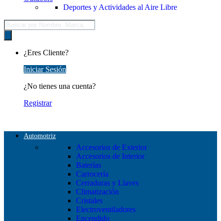
Deportes y Actividades al Aire Libre
Búsqueda
de
productos
¿Eres Cliente?
Iniciar Sesión
¿No tienes una cuenta?
Registrar
Automotriz
Accesorios de Exterior
Accesorios de Interior
Baterías
Carrocería
Cerraduras y Llaves
Climatización
Cristales
Electroventiladores
Encendido