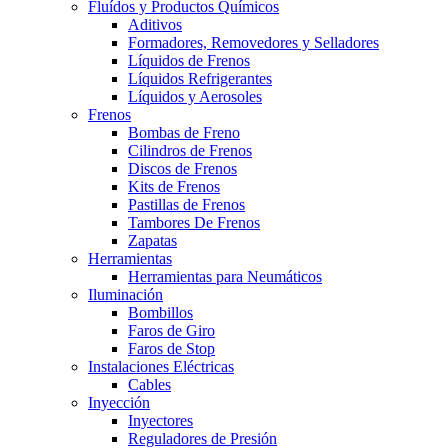
Fluídos y Productos Químicos
Aditivos
Formadores, Removedores y Selladores
Líquidos de Frenos
Líquidos Refrigerantes
Líquidos y Aerosoles
Frenos
Bombas de Freno
Cilindros de Frenos
Discos de Frenos
Kits de Frenos
Pastillas de Frenos
Tambores De Frenos
Zapatas
Herramientas
Herramientas para Neumáticos
Iluminación
Bombillos
Faros de Giro
Faros de Stop
Instalaciones Eléctricas
Cables
Inyección
Inyectores
Reguladores de Presión