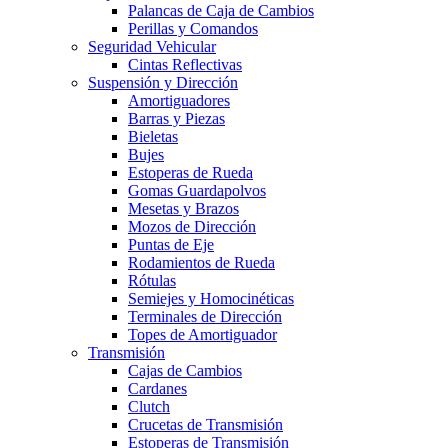
Palancas de Caja de Cambios
Perillas y Comandos
Seguridad Vehicular
Cintas Reflectivas
Suspensión y Dirección
Amortiguadores
Barras y Piezas
Bieletas
Bujes
Estoperas de Rueda
Gomas Guardapolvos
Mesetas y Brazos
Mozos de Dirección
Puntas de Eje
Rodamientos de Rueda
Rótulas
Semiejes y Homocinéticas
Terminales de Dirección
Topes de Amortiguador
Transmisión
Cajas de Cambios
Cardanes
Clutch
Crucetas de Transmisión
Estoperas de Transmisión