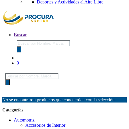
Deportes y Actividades al Aire Libre
Buscar
Búsqueda
de
productos
0
Búsqueda
de
productos
No se encontraron productos que concuerden con la selección.
Categorías
Automotriz
Accesorios de Interior