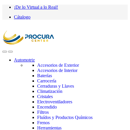
Saltar
saltar
¡De lo Virtual a lo Real!
a
al
Cátalogo
navegación
contenido
Automotriz
Accesorios de Exterior
Accesorios de Interior
Baterías
Carrocería
Cerraduras y Llaves
Climatización
Cristales
Electroventiladores
Encendido
Filtros
Fluídos y Productos Químicos
Frenos
Herramientas