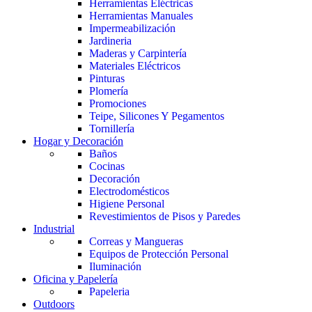
Herramientas Eléctricas
Herramientas Manuales
Impermeabilización
Jardineria
Maderas y Carpintería
Materiales Eléctricos
Pinturas
Plomería
Promociones
Teipe, Silicones Y Pegamentos
Tornillería
Hogar y Decoración
Baños
Cocinas
Decoración
Electrodomésticos
Higiene Personal
Revestimientos de Pisos y Paredes
Industrial
Correas y Mangueras
Equipos de Protección Personal
Iluminación
Oficina y Papelería
Papeleria
Outdoors