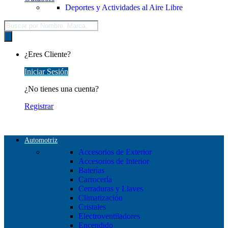
Deportes y Actividades al Aire Libre
Búsqueda
de
productos
¿Eres Cliente?
Iniciar Sesión
¿No tienes una cuenta?
Registrar
Automotriz
Accesorios de Exterior
Accesorios de Interior
Baterías
Carrocería
Cerraduras y Llaves
Climatización
Cristales
Electroventiladores
Encendido