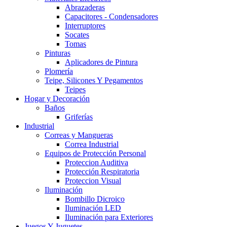
Abrazaderas
Capacitores - Condensadores
Interruptores
Socates
Tomas
Pinturas
Aplicadores de Pintura
Plomería
Teipe, Silicones Y Pegamentos
Teipes
Hogar y Decoración
Baños
Griferías
Industrial
Correas y Mangueras
Correa Industrial
Equipos de Protección Personal
Proteccion Auditiva
Protección Respiratoria
Proteccion Visual
Iluminación
Bombillo Dicroico
Iluminación LED
Iluminación para Exteriores
Juegos Y Juguetes