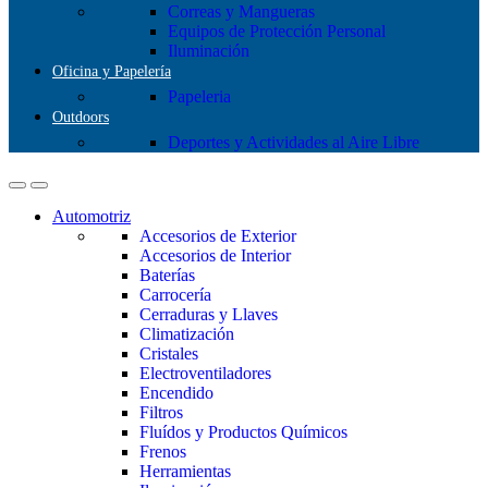
Correas y Mangueras
Equipos de Protección Personal
Iluminación
Oficina y Papelería
Papeleria
Outdoors
Deportes y Actividades al Aire Libre
Automotriz
Accesorios de Exterior
Accesorios de Interior
Baterías
Carrocería
Cerraduras y Llaves
Climatización
Cristales
Electroventiladores
Encendido
Filtros
Fluídos y Productos Químicos
Frenos
Herramientas