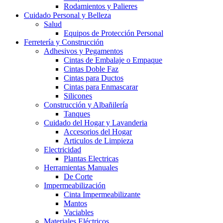
Rodamientos y Palieres
Cuidado Personal y Belleza
Salud
Equipos de Protección Personal
Ferretería y Construcción
Adhesivos y Pegamentos
Cintas de Embalaje o Empaque
Cintas Doble Faz
Cintas para Ductos
Cintas para Enmascarar
Silicones
Construcción y Albañilería
Tanques
Cuidado del Hogar y Lavanderia
Accesorios del Hogar
Articulos de Limpieza
Electricidad
Plantas Electricas
Herramientas Manuales
De Corte
Impermeabilización
Cinta Impermeabilizante
Mantos
Vaciables
Materiales Eléctricos