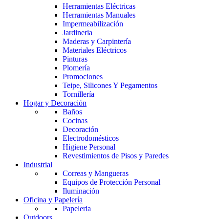
Herramientas Eléctricas
Herramientas Manuales
Impermeabilización
Jardineria
Maderas y Carpintería
Materiales Eléctricos
Pinturas
Plomería
Promociones
Teipe, Silicones Y Pegamentos
Tornillería
Hogar y Decoración
Baños
Cocinas
Decoración
Electrodomésticos
Higiene Personal
Revestimientos de Pisos y Paredes
Industrial
Correas y Mangueras
Equipos de Protección Personal
Iluminación
Oficina y Papelería
Papeleria
Outdoors