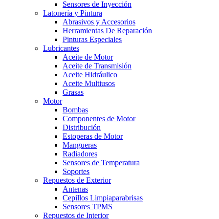
Sensores de Inyección
Latonería y Pintura
Abrasivos y Accesorios
Herramientas De Reparación
Pinturas Especiales
Lubricantes
Aceite de Motor
Aceite de Transmisión
Aceite Hidráulico
Aceite Multiusos
Grasas
Motor
Bombas
Componentes de Motor
Distribución
Estoperas de Motor
Mangueras
Radiadores
Sensores de Temperatura
Soportes
Repuestos de Exterior
Antenas
Cepillos Limpiaparabrisas
Sensores TPMS
Repuestos de Interior