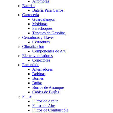
Alfombras
Baterías
Batería Para Carros
Carrocería
Guardafangos
Molduras
Parachoques
Tanques de Gasolina
Cerraduras y Llaves
Cerraduras
Climatización
Componentes de A/C
Electroventiladores
Conectores
Encendido
Alternadores
Bobinas
Bornes
Bujías
Burros de Arranque
Cables de Bujías
Filtros
Filtros de Aceite
Filtros de Aire
Filtros de Combustible