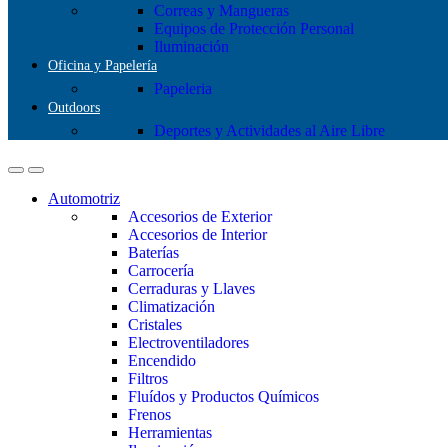
Correas y Mangueras
Equipos de Protección Personal
Iluminación
Oficina y Papelería
Papeleria
Outdoors
Deportes y Actividades al Aire Libre
Automotriz
Accesorios de Exterior
Accesorios de Interior
Baterías
Carrocería
Cerraduras y Llaves
Climatización
Cristales
Electroventiladores
Encendido
Filtros
Fluídos y Productos Químicos
Frenos
Herramientas