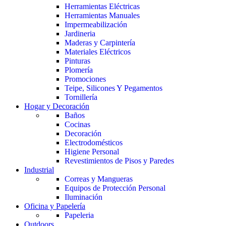
Herramientas Eléctricas
Herramientas Manuales
Impermeabilización
Jardineria
Maderas y Carpintería
Materiales Eléctricos
Pinturas
Plomería
Promociones
Teipe, Silicones Y Pegamentos
Tornillería
Hogar y Decoración
Baños
Cocinas
Decoración
Electrodomésticos
Higiene Personal
Revestimientos de Pisos y Paredes
Industrial
Correas y Mangueras
Equipos de Protección Personal
Iluminación
Oficina y Papelería
Papeleria
Outdoors