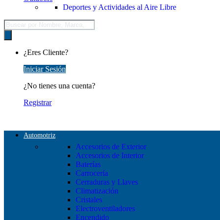
Deportes y Actividades al Aire Libre
Búsqueda
de
productos
¿Eres Cliente?
Iniciar Sesión
¿No tienes una cuenta?
Registrar
Automotriz
Accesorios de Exterior
Accesorios de Interior
Baterías
Carrocería
Cerraduras y Llaves
Climatización
Cristales
Electroventiladores
Encendido