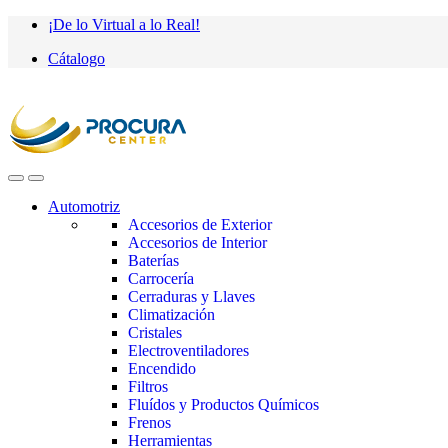
Saltar
saltar
¡De lo Virtual a lo Real!
a
al
Cátalogo
navegación
contenido
Automotriz
Accesorios de Exterior
Accesorios de Interior
Baterías
Carrocería
Cerraduras y Llaves
Climatización
Cristales
Electroventiladores
Encendido
Filtros
Fluídos y Productos Químicos
Frenos
Herramientas