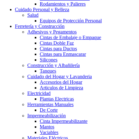
Rodamientos y Palieres
Cuidado Personal y Belleza
Salud
Equipos de Protección Personal
Ferretería y Construcción
Adhesivos y Pegamentos
Cintas de Embalaje o Empaque
Cintas Doble Faz
Cintas para Ductos
Cintas para Enmascarar
Silicones
Construcción y Albañilería
Tanques
Cuidado del Hogar y Lavanderia
Accesorios del Hogar
Articulos de Limpieza
Electricidad
Plantas Electricas
Herramientas Manuales
De Corte
Impermeabilización
Cinta Impermeabilizante
Mantos
Vaciables
Materiales Eléctricos