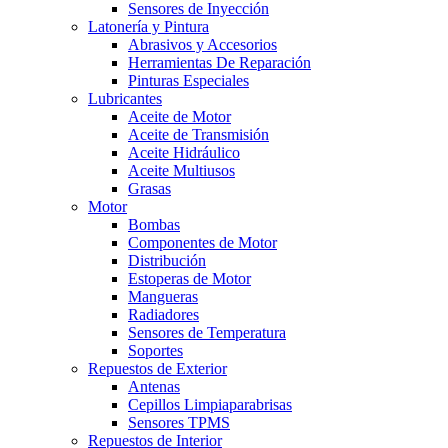
Sensores de Inyección
Latonería y Pintura
Abrasivos y Accesorios
Herramientas De Reparación
Pinturas Especiales
Lubricantes
Aceite de Motor
Aceite de Transmisión
Aceite Hidráulico
Aceite Multiusos
Grasas
Motor
Bombas
Componentes de Motor
Distribución
Estoperas de Motor
Mangueras
Radiadores
Sensores de Temperatura
Soportes
Repuestos de Exterior
Antenas
Cepillos Limpiaparabrisas
Sensores TPMS
Repuestos de Interior