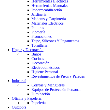
Herramientas Eléctricas
Herramientas Manuales
Impermeabilización
Jardineria
Maderas y Carpintería
Materiales Eléctricos
Pinturas
Plomería
Promociones
Teipe, Silicones Y Pegamentos
Tornillería
Hogar y Decoración
Baños
Cocinas
Decoración
Electrodomésticos
Higiene Personal
Revestimientos de Pisos y Paredes
Industrial
Correas y Mangueras
Equipos de Protección Personal
Iluminación
Oficina y Papelería
Papeleria
Outdoors