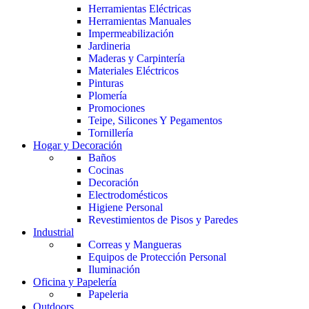
Herramientas Eléctricas
Herramientas Manuales
Impermeabilización
Jardineria
Maderas y Carpintería
Materiales Eléctricos
Pinturas
Plomería
Promociones
Teipe, Silicones Y Pegamentos
Tornillería
Hogar y Decoración
Baños
Cocinas
Decoración
Electrodomésticos
Higiene Personal
Revestimientos de Pisos y Paredes
Industrial
Correas y Mangueras
Equipos de Protección Personal
Iluminación
Oficina y Papelería
Papeleria
Outdoors