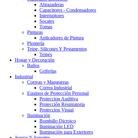
Abrazaderas
Capacitores - Condensadores
Interruptores
Socates
Tomas
Pinturas
Aplicadores de Pintura
Plomería
Teipe, Silicones Y Pegamentos
Teipes
Hogar y Decoración
Baños
Griferías
Industrial
Correas y Mangueras
Correa Industrial
Equipos de Protección Personal
Proteccion Auditiva
Protección Respiratoria
Proteccion Visual
Iluminación
Bombillo Dicroico
Iluminación LED
Iluminación para Exteriores
Juegos Y Juguetes