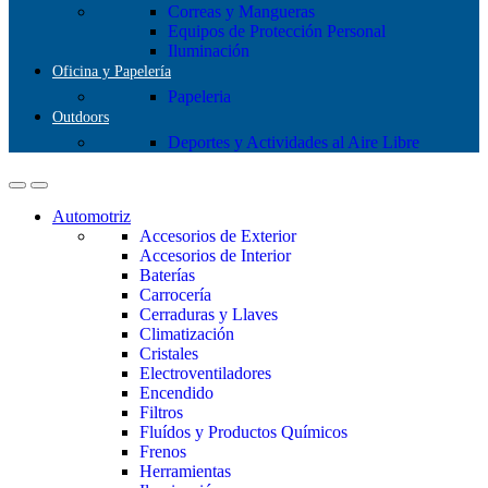
Correas y Mangueras
Equipos de Protección Personal
Iluminación
Oficina y Papelería
Papeleria
Outdoors
Deportes y Actividades al Aire Libre
Automotriz
Accesorios de Exterior
Accesorios de Interior
Baterías
Carrocería
Cerraduras y Llaves
Climatización
Cristales
Electroventiladores
Encendido
Filtros
Fluídos y Productos Químicos
Frenos
Herramientas