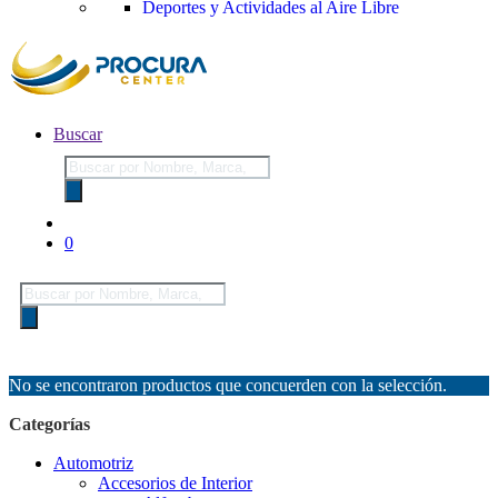
Deportes y Actividades al Aire Libre
Buscar
Búsqueda
de
productos
0
Búsqueda
de
productos
No se encontraron productos que concuerden con la selección.
Categorías
Automotriz
Accesorios de Interior