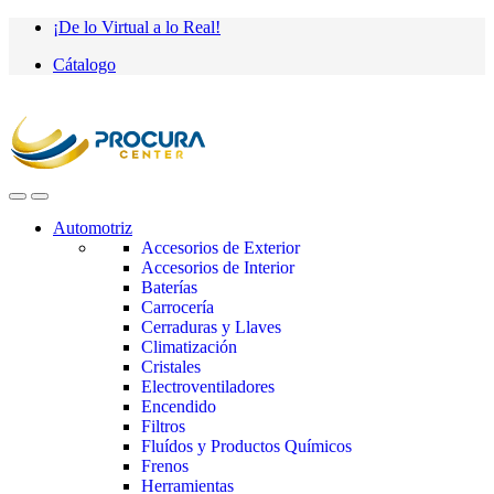
Saltar
saltar
¡De lo Virtual a lo Real!
a
al
Cátalogo
navegación
contenido
Automotriz
Accesorios de Exterior
Accesorios de Interior
Baterías
Carrocería
Cerraduras y Llaves
Climatización
Cristales
Electroventiladores
Encendido
Filtros
Fluídos y Productos Químicos
Frenos
Herramientas