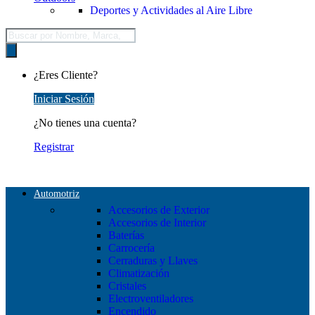
Deportes y Actividades al Aire Libre
Búsqueda
de
productos
¿Eres Cliente?
Iniciar Sesión
¿No tienes una cuenta?
Registrar
Automotriz
Accesorios de Exterior
Accesorios de Interior
Baterías
Carrocería
Cerraduras y Llaves
Climatización
Cristales
Electroventiladores
Encendido