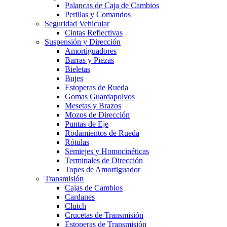
Palancas de Caja de Cambios
Perillas y Comandos
Seguridad Vehicular
Cintas Reflectivas
Suspensión y Dirección
Amortiguadores
Barras y Piezas
Bieletas
Bujes
Estoperas de Rueda
Gomas Guardapolvos
Mesetas y Brazos
Mozos de Dirección
Puntas de Eje
Rodamientos de Rueda
Rótulas
Semiejes y Homocinéticas
Terminales de Dirección
Topes de Amortiguador
Transmisión
Cajas de Cambios
Cardanes
Clutch
Crucetas de Transmisión
Estoperas de Transmisión