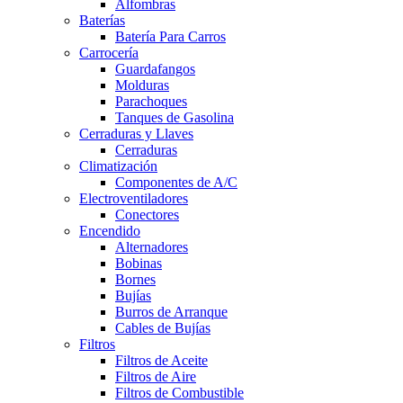
Alfombras
Baterías
Batería Para Carros
Carrocería
Guardafangos
Molduras
Parachoques
Tanques de Gasolina
Cerraduras y Llaves
Cerraduras
Climatización
Componentes de A/C
Electroventiladores
Conectores
Encendido
Alternadores
Bobinas
Bornes
Bujías
Burros de Arranque
Cables de Bujías
Filtros
Filtros de Aceite
Filtros de Aire
Filtros de Combustible