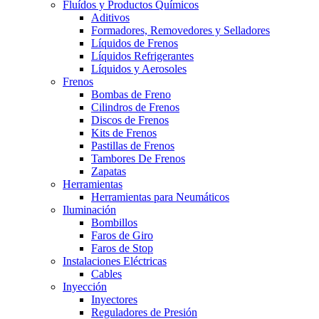
Fluídos y Productos Químicos
Aditivos
Formadores, Removedores y Selladores
Líquidos de Frenos
Líquidos Refrigerantes
Líquidos y Aerosoles
Frenos
Bombas de Freno
Cilindros de Frenos
Discos de Frenos
Kits de Frenos
Pastillas de Frenos
Tambores De Frenos
Zapatas
Herramientas
Herramientas para Neumáticos
Iluminación
Bombillos
Faros de Giro
Faros de Stop
Instalaciones Eléctricas
Cables
Inyección
Inyectores
Reguladores de Presión