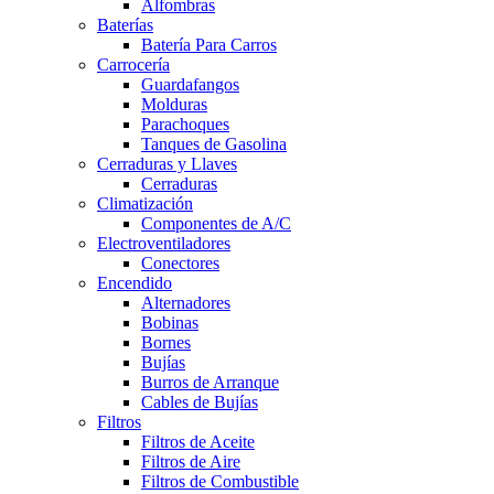
Alfombras
Baterías
Batería Para Carros
Carrocería
Guardafangos
Molduras
Parachoques
Tanques de Gasolina
Cerraduras y Llaves
Cerraduras
Climatización
Componentes de A/C
Electroventiladores
Conectores
Encendido
Alternadores
Bobinas
Bornes
Bujías
Burros de Arranque
Cables de Bujías
Filtros
Filtros de Aceite
Filtros de Aire
Filtros de Combustible