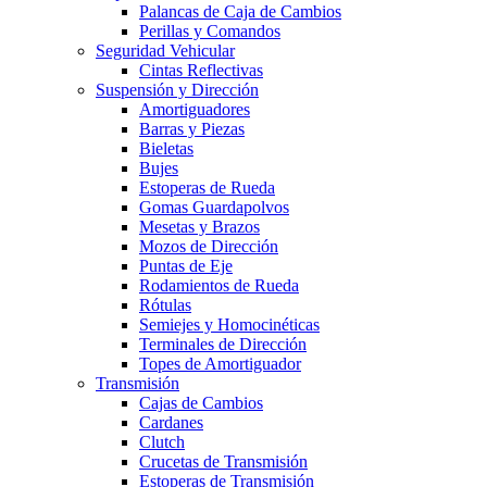
Palancas de Caja de Cambios
Perillas y Comandos
Seguridad Vehicular
Cintas Reflectivas
Suspensión y Dirección
Amortiguadores
Barras y Piezas
Bieletas
Bujes
Estoperas de Rueda
Gomas Guardapolvos
Mesetas y Brazos
Mozos de Dirección
Puntas de Eje
Rodamientos de Rueda
Rótulas
Semiejes y Homocinéticas
Terminales de Dirección
Topes de Amortiguador
Transmisión
Cajas de Cambios
Cardanes
Clutch
Crucetas de Transmisión
Estoperas de Transmisión