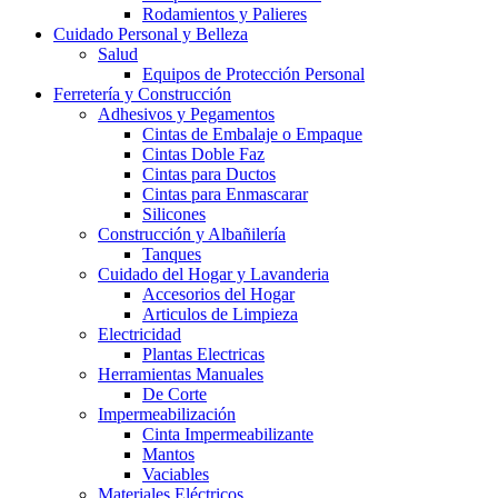
Rodamientos y Palieres
Cuidado Personal y Belleza
Salud
Equipos de Protección Personal
Ferretería y Construcción
Adhesivos y Pegamentos
Cintas de Embalaje o Empaque
Cintas Doble Faz
Cintas para Ductos
Cintas para Enmascarar
Silicones
Construcción y Albañilería
Tanques
Cuidado del Hogar y Lavanderia
Accesorios del Hogar
Articulos de Limpieza
Electricidad
Plantas Electricas
Herramientas Manuales
De Corte
Impermeabilización
Cinta Impermeabilizante
Mantos
Vaciables
Materiales Eléctricos