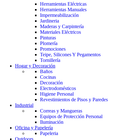
Herramientas Eléctricas
Herramientas Manuales
Impermeabilización
Jardineria
Maderas y Carpintería
Materiales Eléctricos
Pinturas
Plomería
Promociones
Teipe, Silicones Y Pegamentos
Tornillería
Hogar y Decoración
Baños
Cocinas
Decoración
Electrodomésticos
Higiene Personal
Revestimientos de Pisos y Paredes
Industrial
Correas y Mangueras
Equipos de Protección Personal
Iluminación
Oficina y Papelería
Papeleria
Outdoors