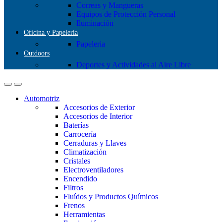
Correas y Mangueras
Equipos de Protección Personal
Iluminación
Oficina y Papelería
Papeleria
Outdoors
Deportes y Actividades al Aire Libre
Automotriz
Accesorios de Exterior
Accesorios de Interior
Baterías
Carrocería
Cerraduras y Llaves
Climatización
Cristales
Electroventiladores
Encendido
Filtros
Fluídos y Productos Químicos
Frenos
Herramientas