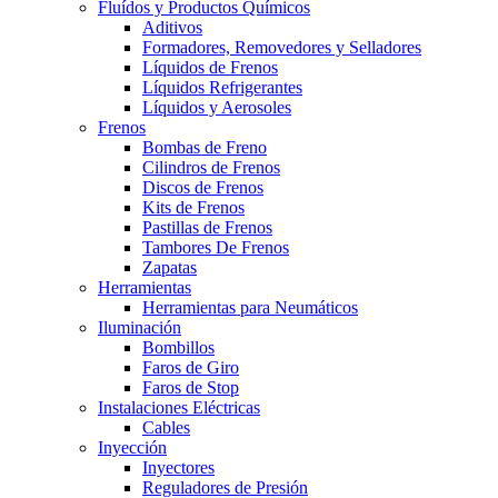
Fluídos y Productos Químicos
Aditivos
Formadores, Removedores y Selladores
Líquidos de Frenos
Líquidos Refrigerantes
Líquidos y Aerosoles
Frenos
Bombas de Freno
Cilindros de Frenos
Discos de Frenos
Kits de Frenos
Pastillas de Frenos
Tambores De Frenos
Zapatas
Herramientas
Herramientas para Neumáticos
Iluminación
Bombillos
Faros de Giro
Faros de Stop
Instalaciones Eléctricas
Cables
Inyección
Inyectores
Reguladores de Presión