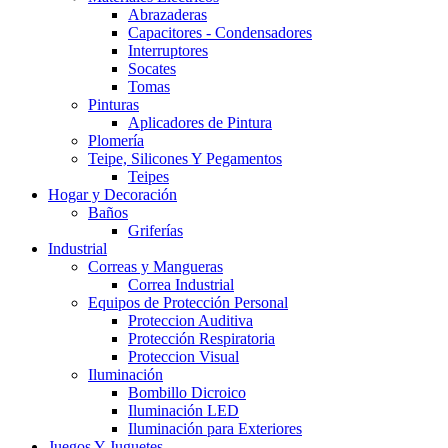
Abrazaderas
Capacitores - Condensadores
Interruptores
Socates
Tomas
Pinturas
Aplicadores de Pintura
Plomería
Teipe, Silicones Y Pegamentos
Teipes
Hogar y Decoración
Baños
Griferías
Industrial
Correas y Mangueras
Correa Industrial
Equipos de Protección Personal
Proteccion Auditiva
Protección Respiratoria
Proteccion Visual
Iluminación
Bombillo Dicroico
Iluminación LED
Iluminación para Exteriores
Juegos Y Juguetes