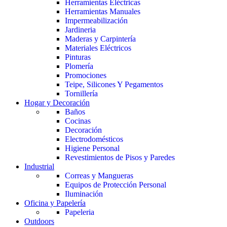
Herramientas Eléctricas
Herramientas Manuales
Impermeabilización
Jardineria
Maderas y Carpintería
Materiales Eléctricos
Pinturas
Plomería
Promociones
Teipe, Silicones Y Pegamentos
Tornillería
Hogar y Decoración
Baños
Cocinas
Decoración
Electrodomésticos
Higiene Personal
Revestimientos de Pisos y Paredes
Industrial
Correas y Mangueras
Equipos de Protección Personal
Iluminación
Oficina y Papelería
Papeleria
Outdoors