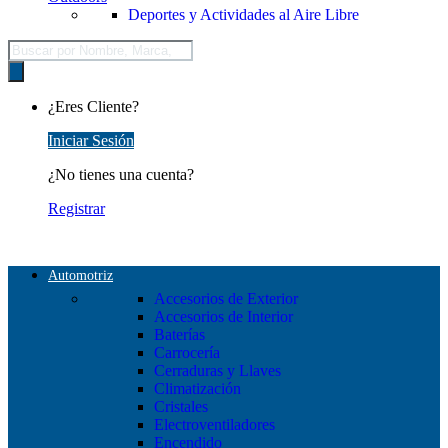
Deportes y Actividades al Aire Libre
Búsqueda
de
productos
¿Eres Cliente?
Iniciar Sesión
¿No tienes una cuenta?
Registrar
Automotriz
Accesorios de Exterior
Accesorios de Interior
Baterías
Carrocería
Cerraduras y Llaves
Climatización
Cristales
Electroventiladores
Encendido