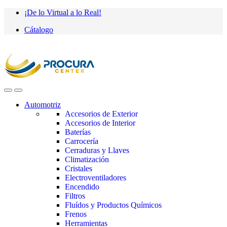
Saltar
saltar
¡De lo Virtual a lo Real!
a
al
Cátalogo
navegación
contenido
Automotriz
Accesorios de Exterior
Accesorios de Interior
Baterías
Carrocería
Cerraduras y Llaves
Climatización
Cristales
Electroventiladores
Encendido
Filtros
Fluídos y Productos Químicos
Frenos
Herramientas