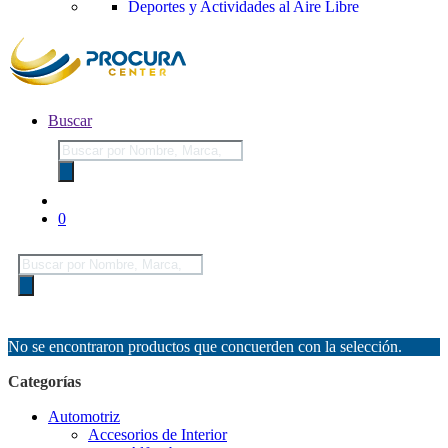
Deportes y Actividades al Aire Libre
Buscar
Búsqueda
de
productos
0
Búsqueda
de
productos
No se encontraron productos que concuerden con la selección.
Categorías
Automotriz
Accesorios de Interior