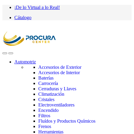
Saltar
saltar
¡De lo Virtual a lo Real!
a
al
Cátalogo
navegación
contenido
Automotriz
Accesorios de Exterior
Accesorios de Interior
Baterías
Carrocería
Cerraduras y Llaves
Climatización
Cristales
Electroventiladores
Encendido
Filtros
Fluídos y Productos Químicos
Frenos
Herramientas