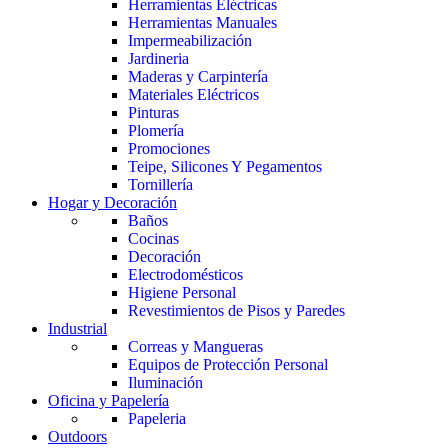
Herramientas Eléctricas
Herramientas Manuales
Impermeabilización
Jardineria
Maderas y Carpintería
Materiales Eléctricos
Pinturas
Plomería
Promociones
Teipe, Silicones Y Pegamentos
Tornillería
Hogar y Decoración
Baños
Cocinas
Decoración
Electrodomésticos
Higiene Personal
Revestimientos de Pisos y Paredes
Industrial
Correas y Mangueras
Equipos de Protección Personal
Iluminación
Oficina y Papelería
Papeleria
Outdoors