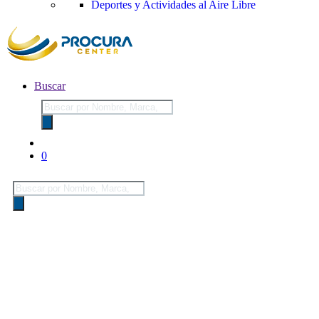
Deportes y Actividades al Aire Libre
Buscar
Búsqueda
de
productos
0
Búsqueda
de
productos