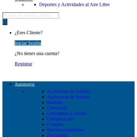
Deportes y Actividades al Aire Libre
Búsqueda
de
productos
¿Eres Cliente?
Iniciar Sesión
¿No tienes una cuenta?
Registrar
Automotriz
Accesorios de Exterior
Accesorios de Interior
Baterías
Carrocería
Cerraduras y Llaves
Climatización
Cristales
Electroventiladores
Encendido