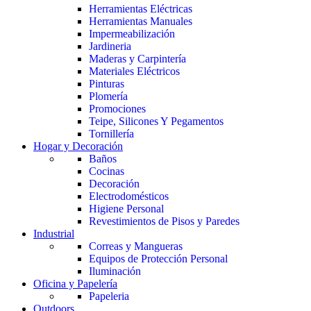
Herramientas Eléctricas
Herramientas Manuales
Impermeabilización
Jardineria
Maderas y Carpintería
Materiales Eléctricos
Pinturas
Plomería
Promociones
Teipe, Silicones Y Pegamentos
Tornillería
Hogar y Decoración
Baños
Cocinas
Decoración
Electrodomésticos
Higiene Personal
Revestimientos de Pisos y Paredes
Industrial
Correas y Mangueras
Equipos de Protección Personal
Iluminación
Oficina y Papelería
Papeleria
Outdoors