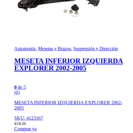
Automotriz
,
Mesetas y Brazos
,
Suspensión y Dirección
MESETA INFERIOR IZQUIERDA
EXPLORER 2002-2005
0
de 5
(0)
MESETA INFERIOR IZQUIERDA EXPLORER 2002-
2005
SKU: 4123167
$
336,09
Comprar ya