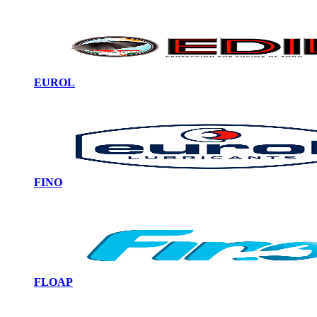
EUROL
FINO
FLOAP