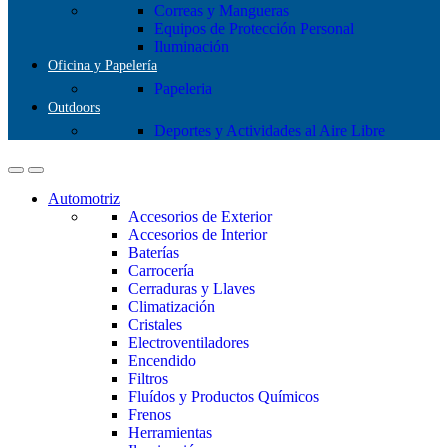
Correas y Mangueras
Equipos de Protección Personal
Iluminación
Oficina y Papelería
Papeleria
Outdoors
Deportes y Actividades al Aire Libre
Automotriz
Accesorios de Exterior
Accesorios de Interior
Baterías
Carrocería
Cerraduras y Llaves
Climatización
Cristales
Electroventiladores
Encendido
Filtros
Fluídos y Productos Químicos
Frenos
Herramientas