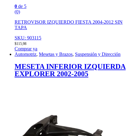
0
de 5
(0)
RETROVISOR IZQUIERDO FIESTA 2004-2012 SIN
TAPA
SKU: 903115
$
115,98
Comprar ya
Automotriz
,
Mesetas y Brazos
,
Suspensión y Dirección
MESETA INFERIOR IZQUIERDA
EXPLORER 2002-2005