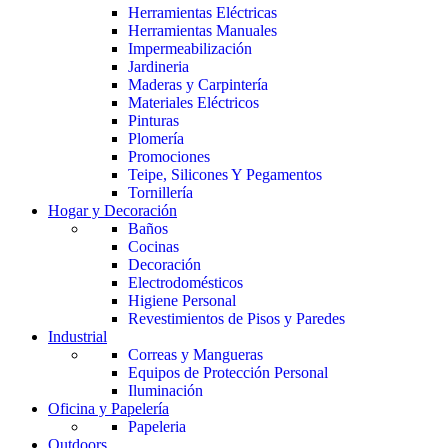
Herramientas Eléctricas
Herramientas Manuales
Impermeabilización
Jardineria
Maderas y Carpintería
Materiales Eléctricos
Pinturas
Plomería
Promociones
Teipe, Silicones Y Pegamentos
Tornillería
Hogar y Decoración
Baños
Cocinas
Decoración
Electrodomésticos
Higiene Personal
Revestimientos de Pisos y Paredes
Industrial
Correas y Mangueras
Equipos de Protección Personal
Iluminación
Oficina y Papelería
Papeleria
Outdoors