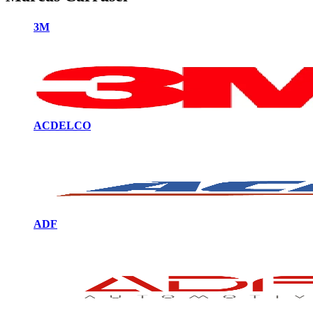
3M
ACDELCO
ADF