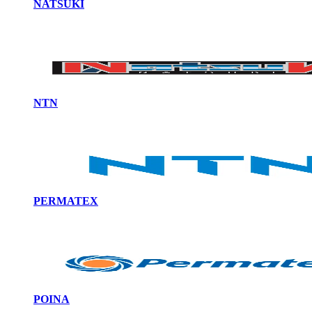
NATSUKI
NTN
PERMATEX
POINA