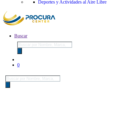
Deportes y Actividades al Aire Libre
Buscar
Búsqueda
de
productos
0
Búsqueda
de
productos