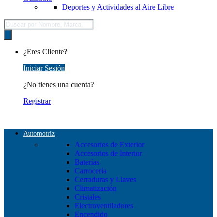
Deportes y Actividades al Aire Libre
Búsqueda
de
productos
¿Eres Cliente?
Iniciar Sesión
¿No tienes una cuenta?
Registrar
Automotriz
Accesorios de Exterior
Accesorios de Interior
Baterías
Carrocería
Cerraduras y Llaves
Climatización
Cristales
Electroventiladores
Encendido