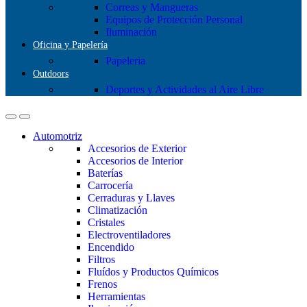
Correas y Mangueras
Equipos de Protección Personal
Iluminación
Oficina y Papelería
Papeleria
Outdoors
Deportes y Actividades al Aire Libre
Automotriz
Accesorios de Exterior
Accesorios de Interior
Baterías
Carrocería
Cerraduras y Llaves
Climatización
Cristales
Electroventiladores
Encendido
Filtros
Fluídos y Productos Químicos
Frenos
Herramientas