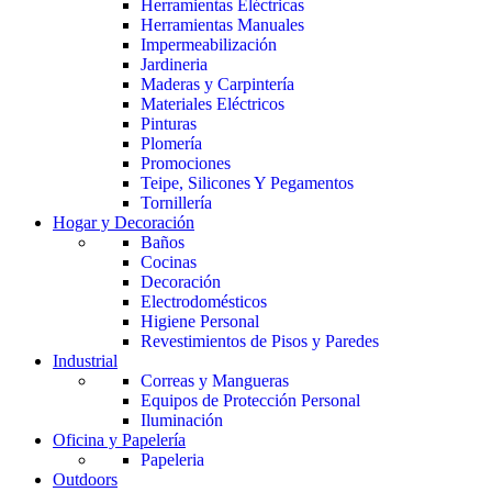
Herramientas Eléctricas
Herramientas Manuales
Impermeabilización
Jardineria
Maderas y Carpintería
Materiales Eléctricos
Pinturas
Plomería
Promociones
Teipe, Silicones Y Pegamentos
Tornillería
Hogar y Decoración
Baños
Cocinas
Decoración
Electrodomésticos
Higiene Personal
Revestimientos de Pisos y Paredes
Industrial
Correas y Mangueras
Equipos de Protección Personal
Iluminación
Oficina y Papelería
Papeleria
Outdoors