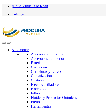
Saltar
saltar
¡De lo Virtual a lo Real!
a
al
Cátalogo
navegación
contenido
Automotriz
Accesorios de Exterior
Accesorios de Interior
Baterías
Carrocería
Cerraduras y Llaves
Climatización
Cristales
Electroventiladores
Encendido
Filtros
Fluídos y Productos Químicos
Frenos
Herramientas