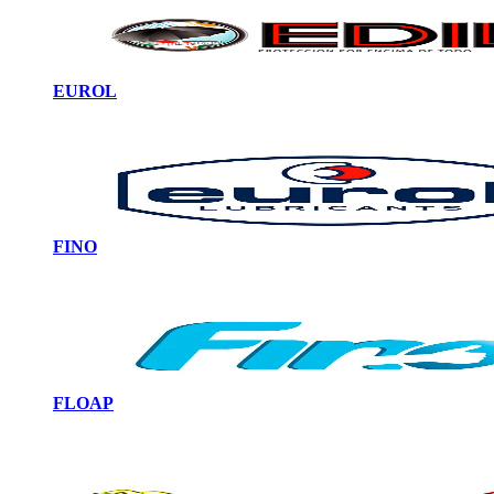
EUROL
FINO
FLOAP