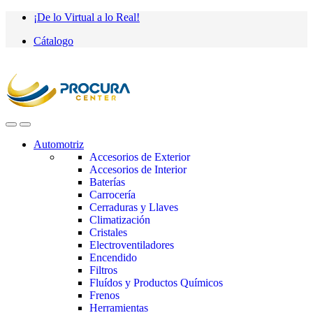
Saltar
saltar
¡De lo Virtual a lo Real!
a
al
Cátalogo
navegación
contenido
Automotriz
Accesorios de Exterior
Accesorios de Interior
Baterías
Carrocería
Cerraduras y Llaves
Climatización
Cristales
Electroventiladores
Encendido
Filtros
Fluídos y Productos Químicos
Frenos
Herramientas