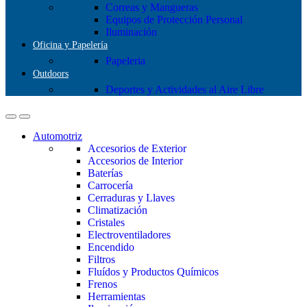
Correas y Mangueras
Equipos de Protección Personal
Iluminación
Oficina y Papelería
Papeleria
Outdoors
Deportes y Actividades al Aire Libre
Automotriz
Accesorios de Exterior
Accesorios de Interior
Baterías
Carrocería
Cerraduras y Llaves
Climatización
Cristales
Electroventiladores
Encendido
Filtros
Fluídos y Productos Químicos
Frenos
Herramientas