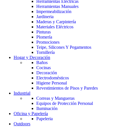
Herramientas Eléctricas
Herramientas Manuales
Impermeabilización
Jardineria
Maderas y Carpintería
Materiales Eléctricos
Pinturas
Plomería
Promociones
Teipe, Silicones Y Pegamentos
Tornillería
Hogar y Decoración
Baños
Cocinas
Decoración
Electrodomésticos
Higiene Personal
Revestimientos de Pisos y Paredes
Industrial
Correas y Mangueras
Equipos de Protección Personal
Iluminación
Oficina y Papelería
Papeleria
Outdoors