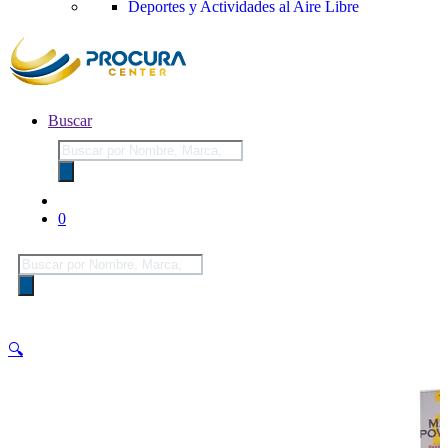
Deportes y Actividades al Aire Libre
Buscar
Búsqueda
de
productos
0
Búsqueda
de
productos
🔍