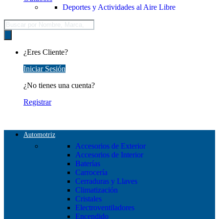
Deportes y Actividades al Aire Libre
Búsqueda
de
productos
¿Eres Cliente?
Iniciar Sesión
¿No tienes una cuenta?
Registrar
Automotriz
Accesorios de Exterior
Accesorios de Interior
Baterías
Carrocería
Cerraduras y Llaves
Climatización
Cristales
Electroventiladores
Encendido