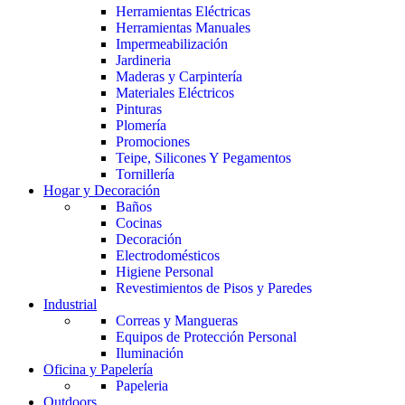
Herramientas Eléctricas
Herramientas Manuales
Impermeabilización
Jardineria
Maderas y Carpintería
Materiales Eléctricos
Pinturas
Plomería
Promociones
Teipe, Silicones Y Pegamentos
Tornillería
Hogar y Decoración
Baños
Cocinas
Decoración
Electrodomésticos
Higiene Personal
Revestimientos de Pisos y Paredes
Industrial
Correas y Mangueras
Equipos de Protección Personal
Iluminación
Oficina y Papelería
Papeleria
Outdoors