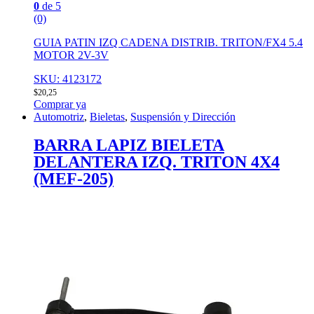
0
de 5
(0)
GUIA PATIN IZQ CADENA DISTRIB. TRITON/FX4 5.4
MOTOR 2V-3V
SKU: 4123172
$
20,25
Comprar ya
Automotriz
,
Bieletas
,
Suspensión y Dirección
BARRA LAPIZ BIELETA
DELANTERA IZQ. TRITON 4X4
(MEF-205)