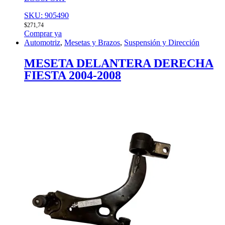
SKU: 905490
$
271,74
Comprar ya
Automotriz
,
Mesetas y Brazos
,
Suspensión y Dirección
MESETA DELANTERA DERECHA
FIESTA 2004-2008