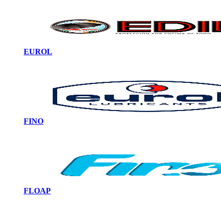
EUROL
FINO
FLOAP