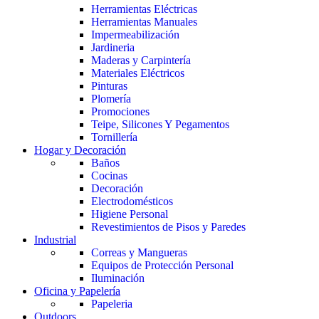
Herramientas Eléctricas
Herramientas Manuales
Impermeabilización
Jardineria
Maderas y Carpintería
Materiales Eléctricos
Pinturas
Plomería
Promociones
Teipe, Silicones Y Pegamentos
Tornillería
Hogar y Decoración
Baños
Cocinas
Decoración
Electrodomésticos
Higiene Personal
Revestimientos de Pisos y Paredes
Industrial
Correas y Mangueras
Equipos de Protección Personal
Iluminación
Oficina y Papelería
Papeleria
Outdoors