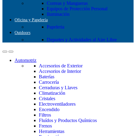
Correas y Mangueras
Equipos de Protección Personal
Iluminación
Oficina y Papelería
Papeleria
Outdoors
Deportes y Actividades al Aire Libre
Automotriz
Accesorios de Exterior
Accesorios de Interior
Baterías
Carrocería
Cerraduras y Llaves
Climatización
Cristales
Electroventiladores
Encendido
Filtros
Fluídos y Productos Químicos
Frenos
Herramientas