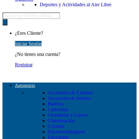
Deportes y Actividades al Aire Libre
Búsqueda
de
productos
¿Eres Cliente?
Iniciar Sesión
¿No tienes una cuenta?
Registrar
Automotriz
Accesorios de Exterior
Accesorios de Interior
Baterías
Carrocería
Cerraduras y Llaves
Climatización
Cristales
Electroventiladores
Encendido