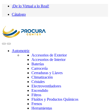
Saltar
saltar
¡De lo Virtual a lo Real!
a
al
Cátalogo
navegación
contenido
Automotriz
Accesorios de Exterior
Accesorios de Interior
Baterías
Carrocería
Cerraduras y Llaves
Climatización
Cristales
Electroventiladores
Encendido
Filtros
Fluídos y Productos Químicos
Frenos
Herramientas