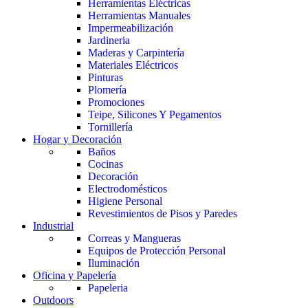
Herramientas Eléctricas
Herramientas Manuales
Impermeabilización
Jardineria
Maderas y Carpintería
Materiales Eléctricos
Pinturas
Plomería
Promociones
Teipe, Silicones Y Pegamentos
Tornillería
Hogar y Decoración
Baños
Cocinas
Decoración
Electrodomésticos
Higiene Personal
Revestimientos de Pisos y Paredes
Industrial
Correas y Mangueras
Equipos de Protección Personal
Iluminación
Oficina y Papelería
Papeleria
Outdoors