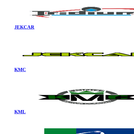
JEKCAR
KMC
KML