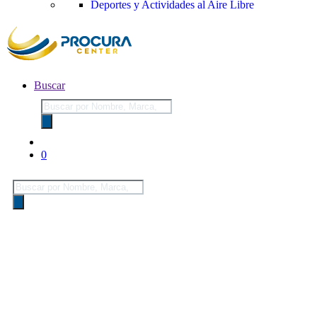
Deportes y Actividades al Aire Libre
Buscar
Búsqueda
de
productos
0
Búsqueda
de
productos