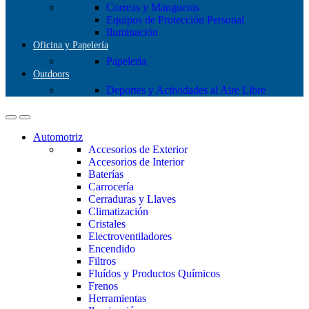
Correas y Mangueras
Equipos de Protección Personal
Iluminación
Oficina y Papelería
Papeleria
Outdoors
Deportes y Actividades al Aire Libre
Automotriz
Accesorios de Exterior
Accesorios de Interior
Baterías
Carrocería
Cerraduras y Llaves
Climatización
Cristales
Electroventiladores
Encendido
Filtros
Fluídos y Productos Químicos
Frenos
Herramientas