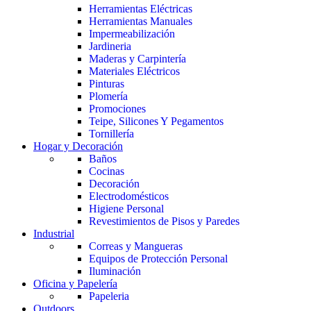
Herramientas Eléctricas
Herramientas Manuales
Impermeabilización
Jardineria
Maderas y Carpintería
Materiales Eléctricos
Pinturas
Plomería
Promociones
Teipe, Silicones Y Pegamentos
Tornillería
Hogar y Decoración
Baños
Cocinas
Decoración
Electrodomésticos
Higiene Personal
Revestimientos de Pisos y Paredes
Industrial
Correas y Mangueras
Equipos de Protección Personal
Iluminación
Oficina y Papelería
Papeleria
Outdoors