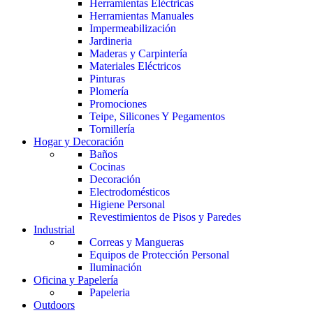
Herramientas Eléctricas
Herramientas Manuales
Impermeabilización
Jardineria
Maderas y Carpintería
Materiales Eléctricos
Pinturas
Plomería
Promociones
Teipe, Silicones Y Pegamentos
Tornillería
Hogar y Decoración
Baños
Cocinas
Decoración
Electrodomésticos
Higiene Personal
Revestimientos de Pisos y Paredes
Industrial
Correas y Mangueras
Equipos de Protección Personal
Iluminación
Oficina y Papelería
Papeleria
Outdoors