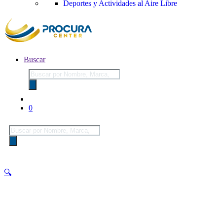
Deportes y Actividades al Aire Libre
Buscar
Búsqueda
de
productos
0
Búsqueda
de
productos
🔍