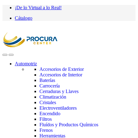
Saltar
saltar
¡De lo Virtual a lo Real!
a
al
Cátalogo
navegación
contenido
Automotriz
Accesorios de Exterior
Accesorios de Interior
Baterías
Carrocería
Cerraduras y Llaves
Climatización
Cristales
Electroventiladores
Encendido
Filtros
Fluídos y Productos Químicos
Frenos
Herramientas