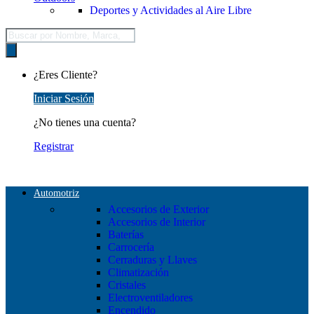
Deportes y Actividades al Aire Libre
Búsqueda
de
productos
¿Eres Cliente?
Iniciar Sesión
¿No tienes una cuenta?
Registrar
Automotriz
Accesorios de Exterior
Accesorios de Interior
Baterías
Carrocería
Cerraduras y Llaves
Climatización
Cristales
Electroventiladores
Encendido