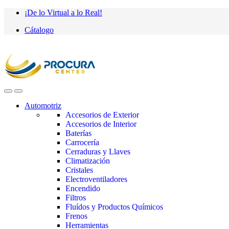
Saltar
saltar
¡De lo Virtual a lo Real!
a
al
Cátalogo
navegación
contenido
Automotriz
Accesorios de Exterior
Accesorios de Interior
Baterías
Carrocería
Cerraduras y Llaves
Climatización
Cristales
Electroventiladores
Encendido
Filtros
Fluídos y Productos Químicos
Frenos
Herramientas