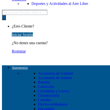
Deportes y Actividades al Aire Libre
Búsqueda
de
productos
¿Eres Cliente?
Iniciar Sesión
¿No tienes una cuenta?
Registrar
Automotriz
Accesorios de Exterior
Accesorios de Interior
Baterías
Carrocería
Cerraduras y Llaves
Climatización
Cristales
Electroventiladores
Encendido