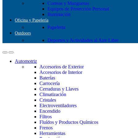
Correas y Mangueras
Equipos de Protección Personal
Iluminación
Oficina y Papelería
Papeleria
Outdoors
Deportes y Actividades al Aire Libre
Automotriz
Accesorios de Exterior
Accesorios de Interior
Baterías
Carrocería
Cerraduras y Llaves
Climatización
Cristales
Electroventiladores
Encendido
Filtros
Fluídos y Productos Químicos
Frenos
Herramientas