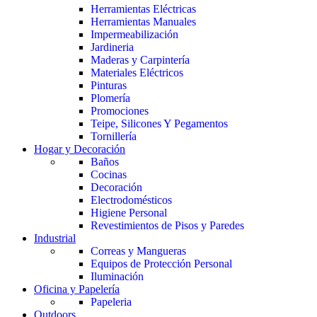
Herramientas Eléctricas
Herramientas Manuales
Impermeabilización
Jardineria
Maderas y Carpintería
Materiales Eléctricos
Pinturas
Plomería
Promociones
Teipe, Silicones Y Pegamentos
Tornillería
Hogar y Decoración
Baños
Cocinas
Decoración
Electrodomésticos
Higiene Personal
Revestimientos de Pisos y Paredes
Industrial
Correas y Mangueras
Equipos de Protección Personal
Iluminación
Oficina y Papelería
Papeleria
Outdoors