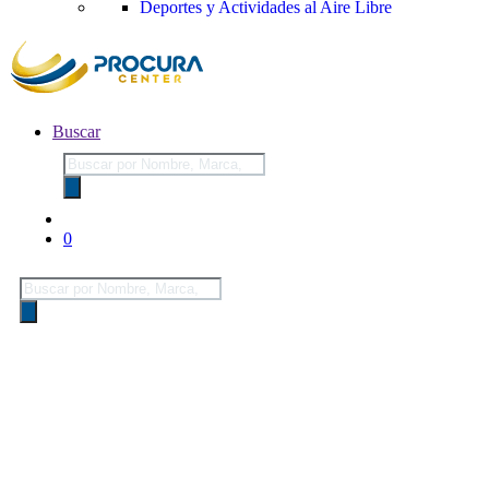
Deportes y Actividades al Aire Libre
Buscar
Búsqueda
de
productos
0
Búsqueda
de
productos