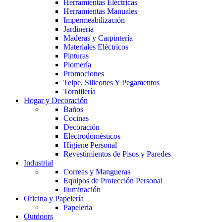
Herramientas Eléctricas
Herramientas Manuales
Impermeabilización
Jardineria
Maderas y Carpintería
Materiales Eléctricos
Pinturas
Plomería
Promociones
Teipe, Silicones Y Pegamentos
Tornillería
Hogar y Decoración
Baños
Cocinas
Decoración
Electrodomésticos
Higiene Personal
Revestimientos de Pisos y Paredes
Industrial
Correas y Mangueras
Equipos de Protección Personal
Iluminación
Oficina y Papelería
Papeleria
Outdoors