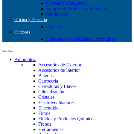
Correas y Mangueras
Equipos de Protección Personal
Iluminación
Oficina y Papelería
Papeleria
Outdoors
Deportes y Actividades al Aire Libre
Automotriz
Accesorios de Exterior
Accesorios de Interior
Baterías
Carrocería
Cerraduras y Llaves
Climatización
Cristales
Electroventiladores
Encendido
Filtros
Fluídos y Productos Químicos
Frenos
Herramientas