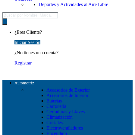
Deportes y Actividades al Aire Libre
Búsqueda
de
productos
¿Eres Cliente?
Iniciar Sesión
¿No tienes una cuenta?
Registrar
Automotriz
Accesorios de Exterior
Accesorios de Interior
Baterías
Carrocería
Cerraduras y Llaves
Climatización
Cristales
Electroventiladores
Encendido