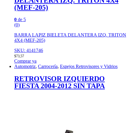
DELANTERA IZQ. TRITON 4X4
(MEF-205)
0
de 5
(0)
BARRA LAPIZ BIELETA DELANTERA IZQ. TRITON
4X4 (MEF-205)
SKU: 4141746
$
73,57
Comprar ya
Automotriz
,
Carrocería
,
Espejos Retrovisores y Vidrios
RETROVISOR IZQUIERDO
FIESTA 2004-2012 SIN TAPA