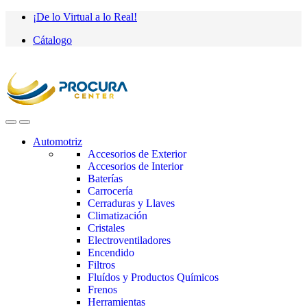
Saltar
saltar
¡De lo Virtual a lo Real!
a
al
Cátalogo
navegación
contenido
Automotriz
Accesorios de Exterior
Accesorios de Interior
Baterías
Carrocería
Cerraduras y Llaves
Climatización
Cristales
Electroventiladores
Encendido
Filtros
Fluídos y Productos Químicos
Frenos
Herramientas