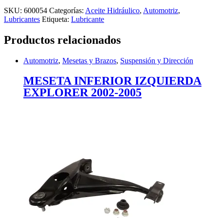
SKU:
600054
Categorías:
Aceite Hidráulico
,
Automotriz
,
Lubricantes
Etiqueta:
Lubricante
Productos relacionados
Automotriz
,
Mesetas y Brazos
,
Suspensión y Dirección
MESETA INFERIOR IZQUIERDA
EXPLORER 2002-2005