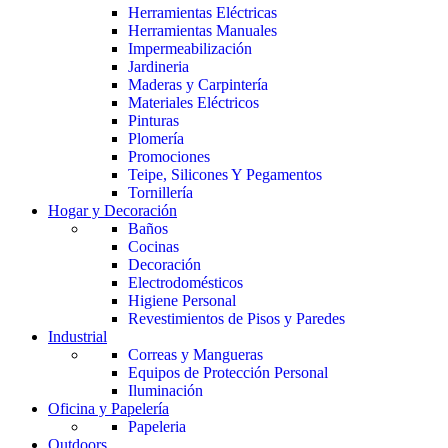
Herramientas Eléctricas
Herramientas Manuales
Impermeabilización
Jardineria
Maderas y Carpintería
Materiales Eléctricos
Pinturas
Plomería
Promociones
Teipe, Silicones Y Pegamentos
Tornillería
Hogar y Decoración
Baños
Cocinas
Decoración
Electrodomésticos
Higiene Personal
Revestimientos de Pisos y Paredes
Industrial
Correas y Mangueras
Equipos de Protección Personal
Iluminación
Oficina y Papelería
Papeleria
Outdoors