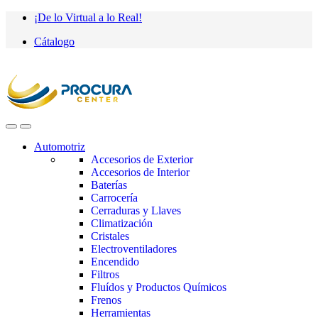
Saltar
saltar
¡De lo Virtual a lo Real!
a
al
Cátalogo
navegación
contenido
Automotriz
Accesorios de Exterior
Accesorios de Interior
Baterías
Carrocería
Cerraduras y Llaves
Climatización
Cristales
Electroventiladores
Encendido
Filtros
Fluídos y Productos Químicos
Frenos
Herramientas