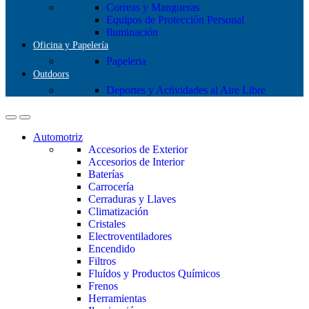
Correas y Mangueras
Equipos de Protección Personal
Iluminación
Oficina y Papelería
Papeleria
Outdoors
Deportes y Actividades al Aire Libre
Automotriz
Accesorios de Exterior
Accesorios de Interior
Baterías
Carrocería
Cerraduras y Llaves
Climatización
Cristales
Electroventiladores
Encendido
Filtros
Fluídos y Productos Químicos
Frenos
Herramientas