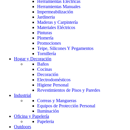
Herramientas Eléctricas
Herramientas Manuales
Impermeabilización
Jardineria
Maderas y Carpintería
Materiales Eléctricos
Pinturas
Plomería
Promociones
Teipe, Silicones Y Pegamentos
Tornillería
Hogar y Decoración
Baños
Cocinas
Decoración
Electrodomésticos
Higiene Personal
Revestimientos de Pisos y Paredes
Industrial
Correas y Mangueras
Equipos de Protección Personal
Iluminación
Oficina y Papelería
Papeleria
Outdoors