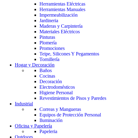
Herramientas Eléctricas
Herramientas Manuales
Impermeabilización
Jardineria
Maderas y Carpintería
Materiales Eléctricos
Pinturas
Plomería
Promociones
Teipe, Silicones Y Pegamentos
Tornillería
Hogar y Decoración
Baños
Cocinas
Decoración
Electrodomésticos
Higiene Personal
Revestimientos de Pisos y Paredes
Industrial
Correas y Mangueras
Equipos de Protección Personal
Iluminación
Oficina y Papelería
Papeleria
Outdoors