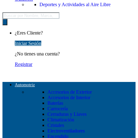
Deportes y Actividades al Aire Libre
Búsqueda
de
productos
¿Eres Cliente?
Iniciar Sesión
¿No tienes una cuenta?
Registrar
Automotriz
Accesorios de Exterior
Accesorios de Interior
Baterías
Carrocería
Cerraduras y Llaves
Climatización
Cristales
Electroventiladores
Encendido