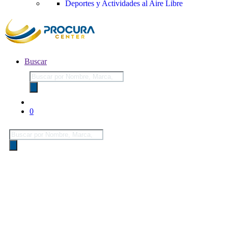
Deportes y Actividades al Aire Libre
Buscar
Búsqueda
de
productos
0
Búsqueda
de
productos