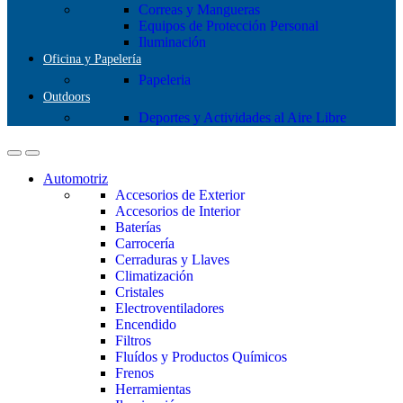
Correas y Mangueras
Equipos de Protección Personal
Iluminación
Oficina y Papelería
Papeleria
Outdoors
Deportes y Actividades al Aire Libre
Automotriz
Accesorios de Exterior
Accesorios de Interior
Baterías
Carrocería
Cerraduras y Llaves
Climatización
Cristales
Electroventiladores
Encendido
Filtros
Fluídos y Productos Químicos
Frenos
Herramientas