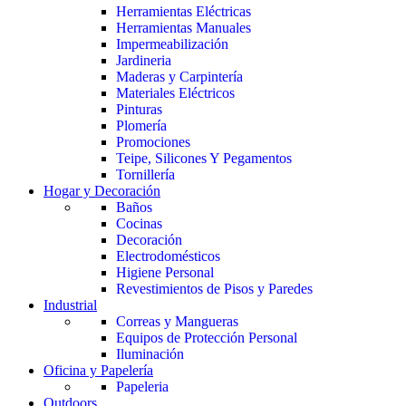
Herramientas Eléctricas
Herramientas Manuales
Impermeabilización
Jardineria
Maderas y Carpintería
Materiales Eléctricos
Pinturas
Plomería
Promociones
Teipe, Silicones Y Pegamentos
Tornillería
Hogar y Decoración
Baños
Cocinas
Decoración
Electrodomésticos
Higiene Personal
Revestimientos de Pisos y Paredes
Industrial
Correas y Mangueras
Equipos de Protección Personal
Iluminación
Oficina y Papelería
Papeleria
Outdoors