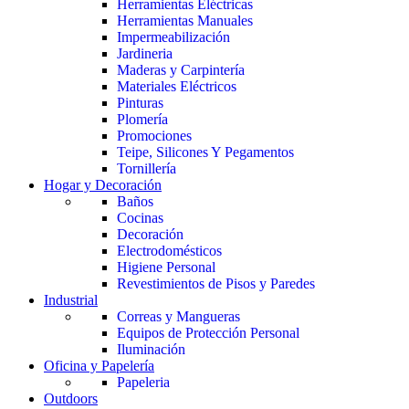
Herramientas Eléctricas
Herramientas Manuales
Impermeabilización
Jardineria
Maderas y Carpintería
Materiales Eléctricos
Pinturas
Plomería
Promociones
Teipe, Silicones Y Pegamentos
Tornillería
Hogar y Decoración
Baños
Cocinas
Decoración
Electrodomésticos
Higiene Personal
Revestimientos de Pisos y Paredes
Industrial
Correas y Mangueras
Equipos de Protección Personal
Iluminación
Oficina y Papelería
Papeleria
Outdoors