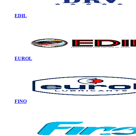
EDIL
EUROL
FINO