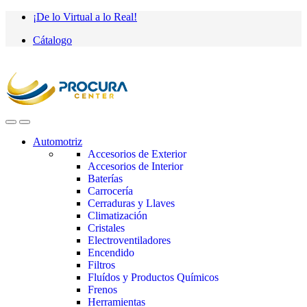
Saltar
saltar
¡De lo Virtual a lo Real!
a
al
Cátalogo
navegación
contenido
Automotriz
Accesorios de Exterior
Accesorios de Interior
Baterías
Carrocería
Cerraduras y Llaves
Climatización
Cristales
Electroventiladores
Encendido
Filtros
Fluídos y Productos Químicos
Frenos
Herramientas