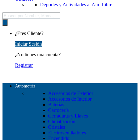
Deportes y Actividades al Aire Libre
Búsqueda
de
productos
¿Eres Cliente?
Iniciar Sesión
¿No tienes una cuenta?
Registrar
Automotriz
Accesorios de Exterior
Accesorios de Interior
Baterías
Carrocería
Cerraduras y Llaves
Climatización
Cristales
Electroventiladores
Encendido