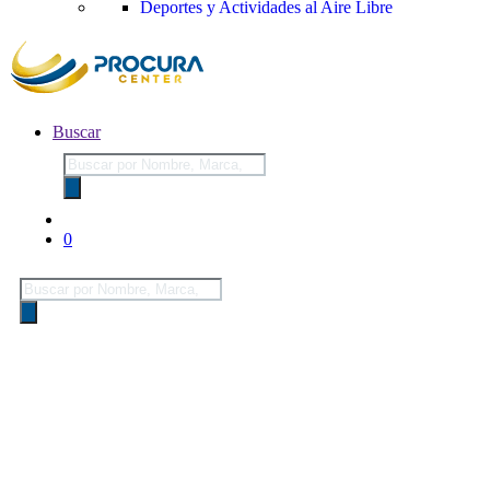
Deportes y Actividades al Aire Libre
Buscar
Búsqueda
de
productos
0
Búsqueda
de
productos