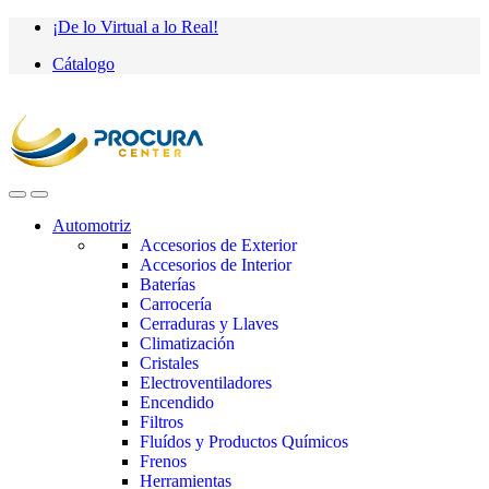
Saltar
saltar
¡De lo Virtual a lo Real!
a
al
Cátalogo
navegación
contenido
Automotriz
Accesorios de Exterior
Accesorios de Interior
Baterías
Carrocería
Cerraduras y Llaves
Climatización
Cristales
Electroventiladores
Encendido
Filtros
Fluídos y Productos Químicos
Frenos
Herramientas