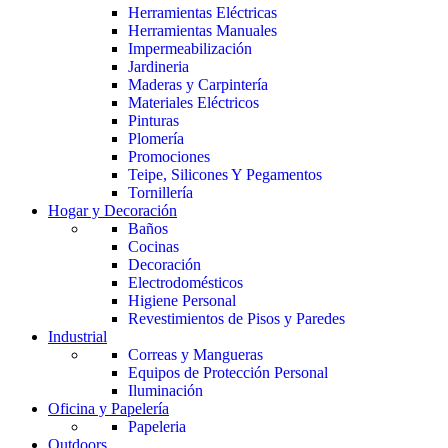
Herramientas Eléctricas
Herramientas Manuales
Impermeabilización
Jardineria
Maderas y Carpintería
Materiales Eléctricos
Pinturas
Plomería
Promociones
Teipe, Silicones Y Pegamentos
Tornillería
Hogar y Decoración
Baños
Cocinas
Decoración
Electrodomésticos
Higiene Personal
Revestimientos de Pisos y Paredes
Industrial
Correas y Mangueras
Equipos de Protección Personal
Iluminación
Oficina y Papelería
Papeleria
Outdoors