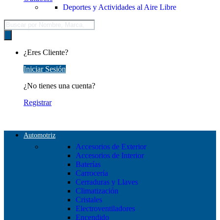
Deportes y Actividades al Aire Libre
Búsqueda
de
productos
¿Eres Cliente?
Iniciar Sesión
¿No tienes una cuenta?
Registrar
Automotriz
Accesorios de Exterior
Accesorios de Interior
Baterías
Carrocería
Cerraduras y Llaves
Climatización
Cristales
Electroventiladores
Encendido