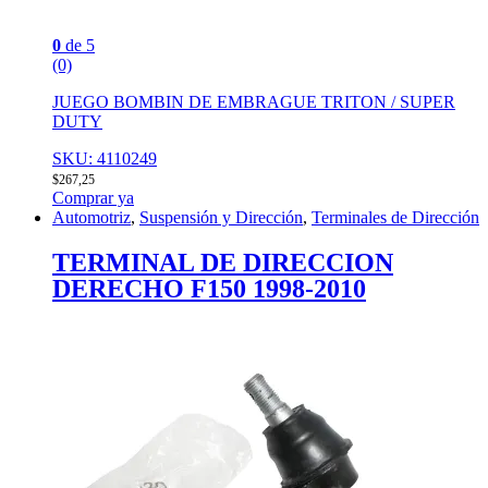
0
de 5
(0)
JUEGO BOMBIN DE EMBRAGUE TRITON / SUPER
DUTY
SKU: 4110249
$
267,25
Comprar ya
Automotriz
,
Suspensión y Dirección
,
Terminales de Dirección
TERMINAL DE DIRECCION
DERECHO F150 1998-2010