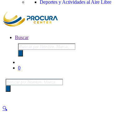
Deportes y Actividades al Aire Libre
Buscar
Búsqueda
de
productos
0
Búsqueda
de
productos
🔍