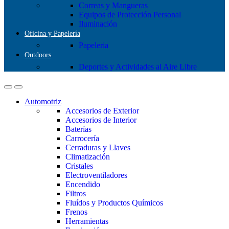
Correas y Mangueras
Equipos de Protección Personal
Iluminación
Oficina y Papelería
Papeleria
Outdoors
Deportes y Actividades al Aire Libre
Automotriz
Accesorios de Exterior
Accesorios de Interior
Baterías
Carrocería
Cerraduras y Llaves
Climatización
Cristales
Electroventiladores
Encendido
Filtros
Fluídos y Productos Químicos
Frenos
Herramientas