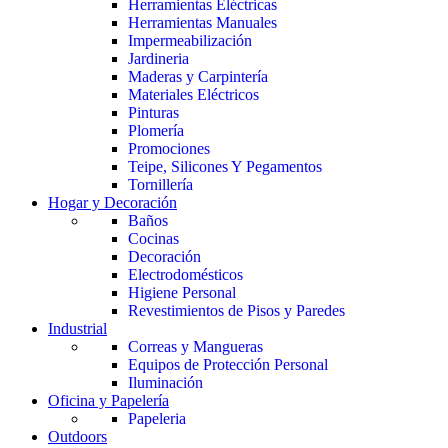
Herramientas Eléctricas
Herramientas Manuales
Impermeabilización
Jardineria
Maderas y Carpintería
Materiales Eléctricos
Pinturas
Plomería
Promociones
Teipe, Silicones Y Pegamentos
Tornillería
Hogar y Decoración
Baños
Cocinas
Decoración
Electrodomésticos
Higiene Personal
Revestimientos de Pisos y Paredes
Industrial
Correas y Mangueras
Equipos de Protección Personal
Iluminación
Oficina y Papelería
Papeleria
Outdoors