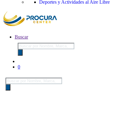
Deportes y Actividades al Aire Libre
Buscar
Búsqueda
de
productos
0
Búsqueda
de
productos