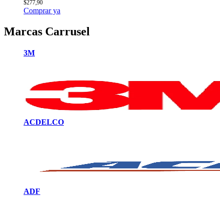
$
277,90
Comprar ya
Marcas Carrusel
3M
ACDELCO
ADF