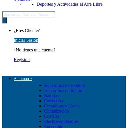
Deportes y Actividades al Aire Libre
Búsqueda
de
productos
¿Eres Cliente?
Iniciar Sesión
¿No tienes una cuenta?
Registrar
Automotriz
Accesorios de Exterior
Accesorios de Interior
Baterías
Carrocería
Cerraduras y Llaves
Climatización
Cristales
Electroventiladores
Encendido