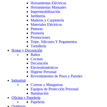
Herramientas Eléctricas
Herramientas Manuales
Impermeabilización
Jardineria
Maderas y Carpintería
Materiales Eléctricos
Pinturas
Plomería
Promociones
Teipe, Silicones Y Pegamentos
Tornillería
Hogar y Decoración
Baños
Cocinas
Decoración
Electrodomésticos
Higiene Personal
Revestimientos de Pisos y Paredes
Industrial
Correas y Mangueras
Equipos de Protección Personal
Iluminación
Oficina y Papelería
Papeleria
Outdoors