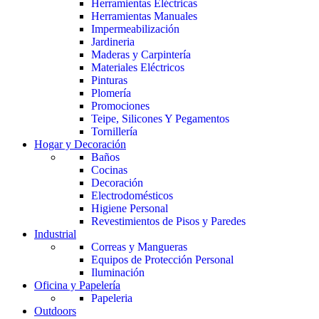
Herramientas Eléctricas
Herramientas Manuales
Impermeabilización
Jardineria
Maderas y Carpintería
Materiales Eléctricos
Pinturas
Plomería
Promociones
Teipe, Silicones Y Pegamentos
Tornillería
Hogar y Decoración
Baños
Cocinas
Decoración
Electrodomésticos
Higiene Personal
Revestimientos de Pisos y Paredes
Industrial
Correas y Mangueras
Equipos de Protección Personal
Iluminación
Oficina y Papelería
Papeleria
Outdoors