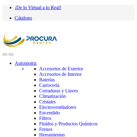
Saltar
saltar
¡De lo Virtual a lo Real!
a
al
Cátalogo
navegación
contenido
Automotriz
Accesorios de Exterior
Accesorios de Interior
Baterías
Carrocería
Cerraduras y Llaves
Climatización
Cristales
Electroventiladores
Encendido
Filtros
Fluídos y Productos Químicos
Frenos
Herramientas