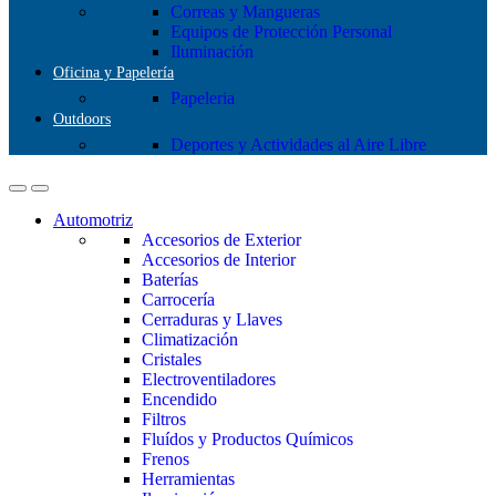
Correas y Mangueras
Equipos de Protección Personal
Iluminación
Oficina y Papelería
Papeleria
Outdoors
Deportes y Actividades al Aire Libre
Automotriz
Accesorios de Exterior
Accesorios de Interior
Baterías
Carrocería
Cerraduras y Llaves
Climatización
Cristales
Electroventiladores
Encendido
Filtros
Fluídos y Productos Químicos
Frenos
Herramientas