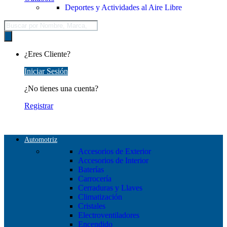
Deportes y Actividades al Aire Libre
Búsqueda
de
productos
¿Eres Cliente?
Iniciar Sesión
¿No tienes una cuenta?
Registrar
Automotriz
Accesorios de Exterior
Accesorios de Interior
Baterías
Carrocería
Cerraduras y Llaves
Climatización
Cristales
Electroventiladores
Encendido