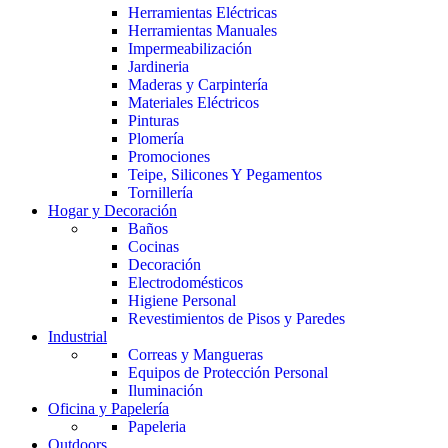
Herramientas Eléctricas
Herramientas Manuales
Impermeabilización
Jardineria
Maderas y Carpintería
Materiales Eléctricos
Pinturas
Plomería
Promociones
Teipe, Silicones Y Pegamentos
Tornillería
Hogar y Decoración
Baños
Cocinas
Decoración
Electrodomésticos
Higiene Personal
Revestimientos de Pisos y Paredes
Industrial
Correas y Mangueras
Equipos de Protección Personal
Iluminación
Oficina y Papelería
Papeleria
Outdoors