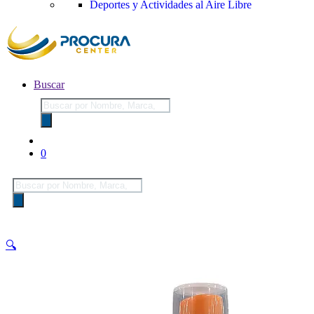
Deportes y Actividades al Aire Libre
Buscar
Búsqueda
de
productos
0
Búsqueda
de
productos
🔍