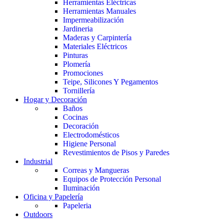
Herramientas Eléctricas
Herramientas Manuales
Impermeabilización
Jardineria
Maderas y Carpintería
Materiales Eléctricos
Pinturas
Plomería
Promociones
Teipe, Silicones Y Pegamentos
Tornillería
Hogar y Decoración
Baños
Cocinas
Decoración
Electrodomésticos
Higiene Personal
Revestimientos de Pisos y Paredes
Industrial
Correas y Mangueras
Equipos de Protección Personal
Iluminación
Oficina y Papelería
Papeleria
Outdoors