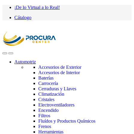
Saltar
saltar
¡De lo Virtual a lo Real!
a
al
Cátalogo
navegación
contenido
Automotriz
Accesorios de Exterior
Accesorios de Interior
Baterías
Carrocería
Cerraduras y Llaves
Climatización
Cristales
Electroventiladores
Encendido
Filtros
Fluídos y Productos Químicos
Frenos
Herramientas