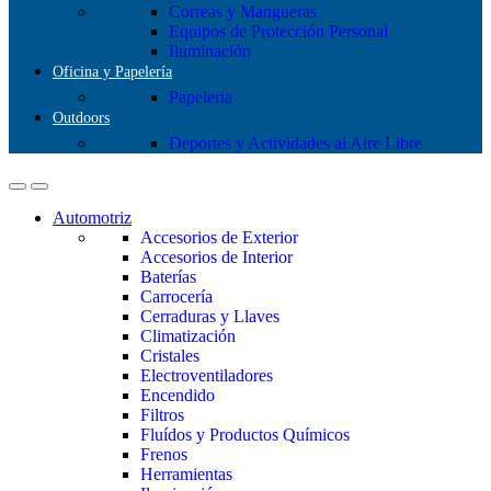
Correas y Mangueras
Equipos de Protección Personal
Iluminación
Oficina y Papelería
Papeleria
Outdoors
Deportes y Actividades al Aire Libre
Automotriz
Accesorios de Exterior
Accesorios de Interior
Baterías
Carrocería
Cerraduras y Llaves
Climatización
Cristales
Electroventiladores
Encendido
Filtros
Fluídos y Productos Químicos
Frenos
Herramientas