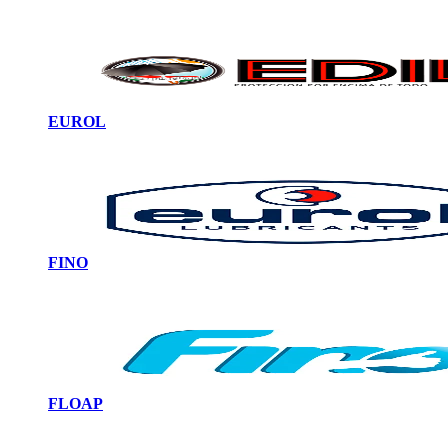
EUROL
FINO
FLOAP