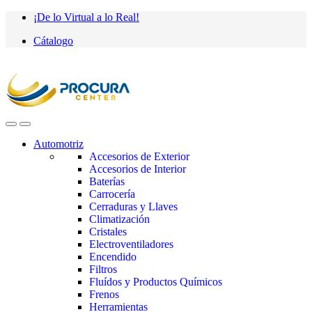
Saltar
saltar
¡De lo Virtual a lo Real!
a
al
Cátalogo
navegación
contenido
Automotriz
Accesorios de Exterior
Accesorios de Interior
Baterías
Carrocería
Cerraduras y Llaves
Climatización
Cristales
Electroventiladores
Encendido
Filtros
Fluídos y Productos Químicos
Frenos
Herramientas