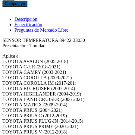
TEMPERATURA
Comprar ya
8942233030
YARIS
TUNDRA
Descripción
COROLLA
Especificación
CAMRY
Preguntas de Mercado Libre
cantidad
SENSOR TEMPERATURA 89422-33030
Presentación: 1 unidad
Aplica a:
TOYOTA AVALON (2005-2018)
TOYOTA C-HR (2018-2021)
TOYOTA CAMRY (2003-2021)
TOYOTA COROLLA (2009-2021)
TOYOTA COROLLA IM (2017-201)
TOYOTA FJ CRUISER (2007-2014)
TOYOTA HIGHLANDER (2004-2019)
TOYOTA LAND CRUISER (2006-2021)
TOYOTA MATRIX (2009-2014)
TOYOTA PRIUS (2004-2021)
TOYOTA PRIUS C (2012-2019)
TOYOTA PRIUS PLUG-IN (2014-2015)
TOYOTA PRIUS PRIME (2020-2021)
TOYOTA PRIUS V (2012-2018)