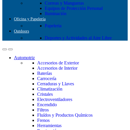
Correas y Mangueras
Equipos de Protección Personal
Iluminación
Oficina y Papelería
Papeleria
Outdoors
Deportes y Actividades al Aire Libre
Automotriz
Accesorios de Exterior
Accesorios de Interior
Baterías
Carrocería
Cerraduras y Llaves
Climatización
Cristales
Electroventiladores
Encendido
Filtros
Fluídos y Productos Químicos
Frenos
Herramientas