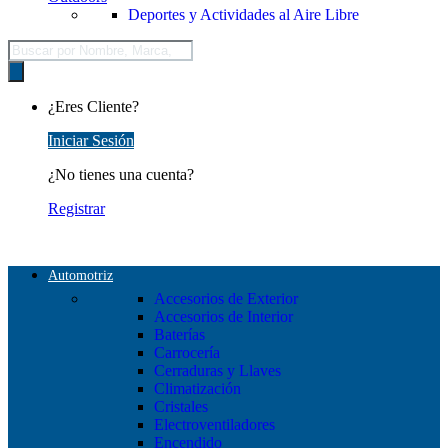
Deportes y Actividades al Aire Libre
Búsqueda
de
productos
¿Eres Cliente?
Iniciar Sesión
¿No tienes una cuenta?
Registrar
Automotriz
Accesorios de Exterior
Accesorios de Interior
Baterías
Carrocería
Cerraduras y Llaves
Climatización
Cristales
Electroventiladores
Encendido