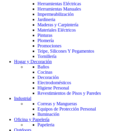
Herramientas Eléctricas
Herramientas Manuales
Impermeabilización
Jardineria
Maderas y Carpintería
Materiales Eléctricos
Pinturas
Plomería
Promociones
Teipe, Silicones Y Pegamentos
Tornillería
Hogar y Decoración
Baños
Cocinas
Decoración
Electrodomésticos
Higiene Personal
Revestimientos de Pisos y Paredes
Industrial
Correas y Mangueras
Equipos de Protección Personal
Iluminación
Oficina y Papelería
Papeleria
Outdoors