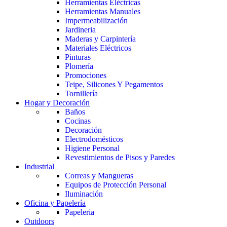
Herramientas Eléctricas
Herramientas Manuales
Impermeabilización
Jardineria
Maderas y Carpintería
Materiales Eléctricos
Pinturas
Plomería
Promociones
Teipe, Silicones Y Pegamentos
Tornillería
Hogar y Decoración
Baños
Cocinas
Decoración
Electrodomésticos
Higiene Personal
Revestimientos de Pisos y Paredes
Industrial
Correas y Mangueras
Equipos de Protección Personal
Iluminación
Oficina y Papelería
Papeleria
Outdoors