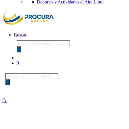
Deportes y Actividades al Aire Libre
Buscar
Búsqueda
de
productos
0
Búsqueda
de
productos
🔍