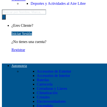
Deportes y Actividades al Aire Libre
Búsqueda
de
productos
¿Eres Cliente?
Iniciar Sesión
¿No tienes una cuenta?
Registrar
Automotriz
Accesorios de Exterior
Accesorios de Interior
Baterías
Carrocería
Cerraduras y Llaves
Climatización
Cristales
Electroventiladores
Encendido