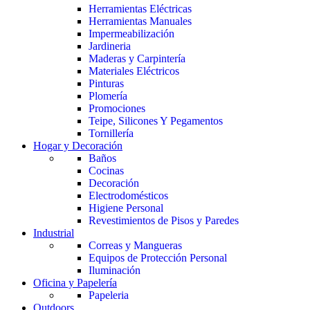
Herramientas Eléctricas
Herramientas Manuales
Impermeabilización
Jardineria
Maderas y Carpintería
Materiales Eléctricos
Pinturas
Plomería
Promociones
Teipe, Silicones Y Pegamentos
Tornillería
Hogar y Decoración
Baños
Cocinas
Decoración
Electrodomésticos
Higiene Personal
Revestimientos de Pisos y Paredes
Industrial
Correas y Mangueras
Equipos de Protección Personal
Iluminación
Oficina y Papelería
Papeleria
Outdoors