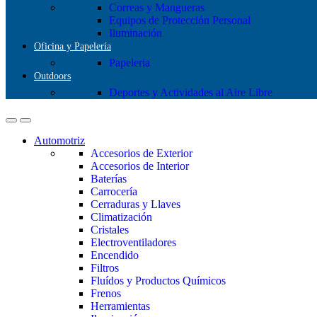
Correas y Mangueras
Equipos de Protección Personal
Iluminación
Oficina y Papelería
Papeleria
Outdoors
Deportes y Actividades al Aire Libre
Automotriz
Accesorios de Exterior
Accesorios de Interior
Baterías
Carrocería
Cerraduras y Llaves
Climatización
Cristales
Electroventiladores
Encendido
Filtros
Fluídos y Productos Químicos
Frenos
Herramientas