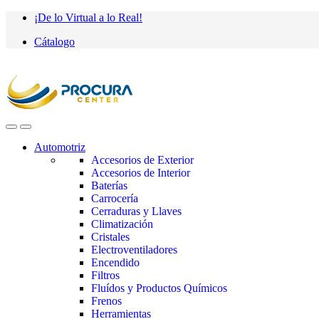
Saltar
saltar
¡De lo Virtual a lo Real!
a
al
Cátalogo
navegación
contenido
Automotriz
Accesorios de Exterior
Accesorios de Interior
Baterías
Carrocería
Cerraduras y Llaves
Climatización
Cristales
Electroventiladores
Encendido
Filtros
Fluídos y Productos Químicos
Frenos
Herramientas