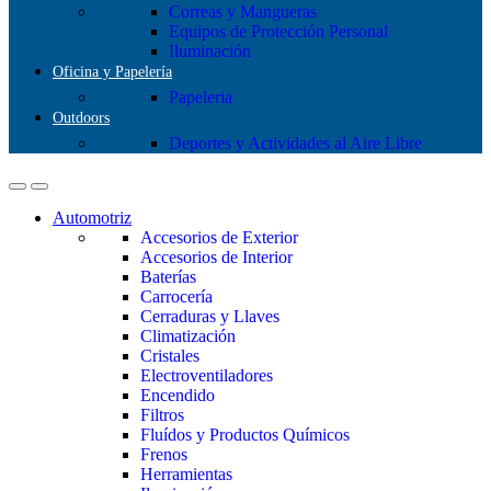
Correas y Mangueras
Equipos de Protección Personal
Iluminación
Oficina y Papelería
Papeleria
Outdoors
Deportes y Actividades al Aire Libre
Automotriz
Accesorios de Exterior
Accesorios de Interior
Baterías
Carrocería
Cerraduras y Llaves
Climatización
Cristales
Electroventiladores
Encendido
Filtros
Fluídos y Productos Químicos
Frenos
Herramientas