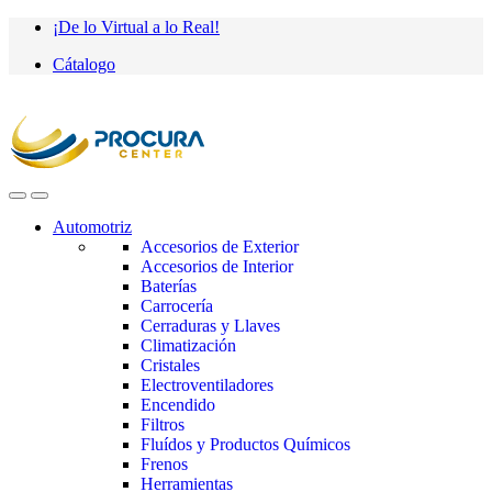
Saltar
saltar
¡De lo Virtual a lo Real!
a
al
Cátalogo
navegación
contenido
Automotriz
Accesorios de Exterior
Accesorios de Interior
Baterías
Carrocería
Cerraduras y Llaves
Climatización
Cristales
Electroventiladores
Encendido
Filtros
Fluídos y Productos Químicos
Frenos
Herramientas