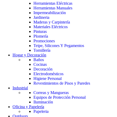
Herramientas Eléctricas
Herramientas Manuales
Impermeabilización
Jardineria
Maderas y Carpintería
Materiales Eléctricos
Pinturas
Plomería
Promociones
Teipe, Silicones Y Pegamentos
Tornillería
Hogar y Decoración
Baños
Cocinas
Decoración
Electrodomésticos
Higiene Personal
Revestimientos de Pisos y Paredes
Industrial
Correas y Mangueras
Equipos de Protección Personal
Iluminación
Oficina y Papelería
Papeleria
Outdoors