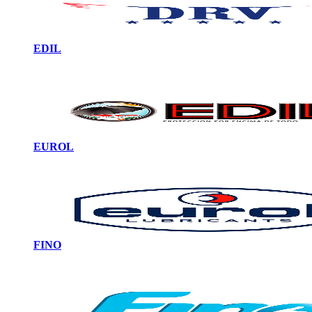
EDIL
EUROL
FINO