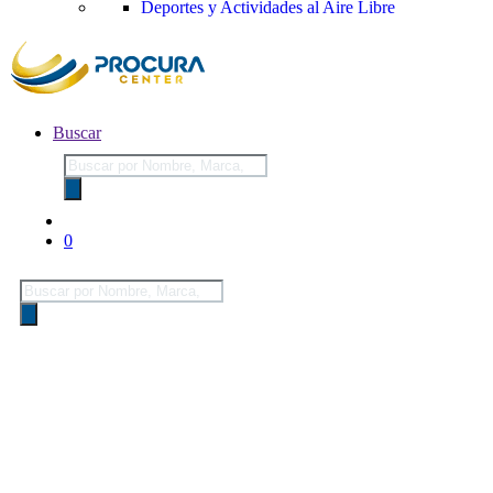
Deportes y Actividades al Aire Libre
Buscar
Búsqueda
de
productos
0
Búsqueda
de
productos