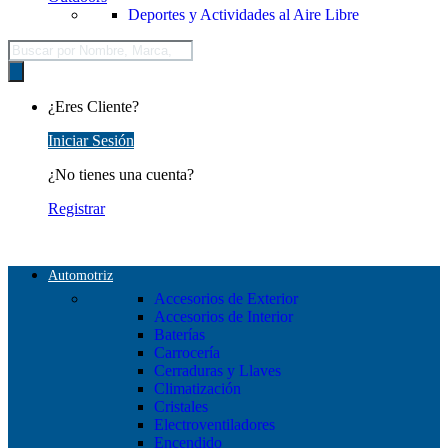
Deportes y Actividades al Aire Libre
Búsqueda
de
productos
¿Eres Cliente?
Iniciar Sesión
¿No tienes una cuenta?
Registrar
Automotriz
Accesorios de Exterior
Accesorios de Interior
Baterías
Carrocería
Cerraduras y Llaves
Climatización
Cristales
Electroventiladores
Encendido