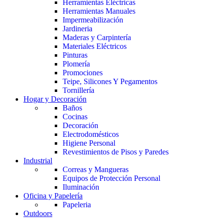
Herramientas Eléctricas
Herramientas Manuales
Impermeabilización
Jardineria
Maderas y Carpintería
Materiales Eléctricos
Pinturas
Plomería
Promociones
Teipe, Silicones Y Pegamentos
Tornillería
Hogar y Decoración
Baños
Cocinas
Decoración
Electrodomésticos
Higiene Personal
Revestimientos de Pisos y Paredes
Industrial
Correas y Mangueras
Equipos de Protección Personal
Iluminación
Oficina y Papelería
Papeleria
Outdoors