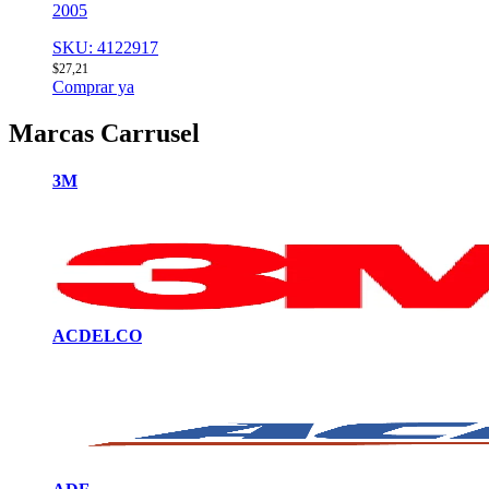
2005
SKU: 4122917
$
27,21
Comprar ya
Marcas Carrusel
3M
ACDELCO