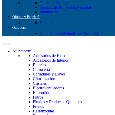
Correas y Mangueras
Equipos de Protección Personal
Iluminación
Oficina y Papelería
Papeleria
Outdoors
Deportes y Actividades al Aire Libre
Automotriz
Accesorios de Exterior
Accesorios de Interior
Baterías
Carrocería
Cerraduras y Llaves
Climatización
Cristales
Electroventiladores
Encendido
Filtros
Fluídos y Productos Químicos
Frenos
Herramientas