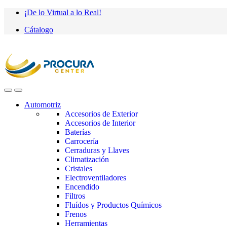
Saltar
saltar
¡De lo Virtual a lo Real!
a
al
Cátalogo
navegación
contenido
Automotriz
Accesorios de Exterior
Accesorios de Interior
Baterías
Carrocería
Cerraduras y Llaves
Climatización
Cristales
Electroventiladores
Encendido
Filtros
Fluídos y Productos Químicos
Frenos
Herramientas