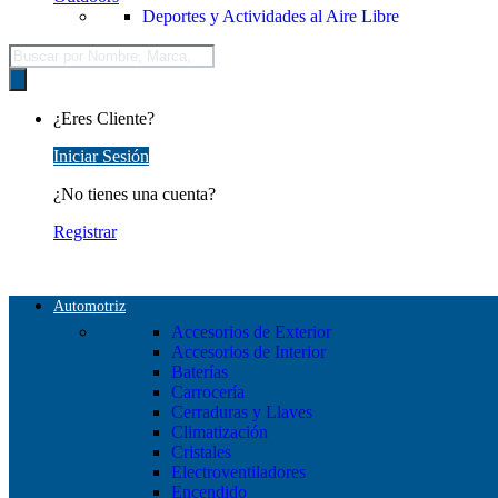
Deportes y Actividades al Aire Libre
Búsqueda
de
productos
¿Eres Cliente?
Iniciar Sesión
¿No tienes una cuenta?
Registrar
Automotriz
Accesorios de Exterior
Accesorios de Interior
Baterías
Carrocería
Cerraduras y Llaves
Climatización
Cristales
Electroventiladores
Encendido