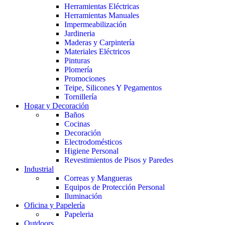
Herramientas Eléctricas
Herramientas Manuales
Impermeabilización
Jardineria
Maderas y Carpintería
Materiales Eléctricos
Pinturas
Plomería
Promociones
Teipe, Silicones Y Pegamentos
Tornillería
Hogar y Decoración
Baños
Cocinas
Decoración
Electrodomésticos
Higiene Personal
Revestimientos de Pisos y Paredes
Industrial
Correas y Mangueras
Equipos de Protección Personal
Iluminación
Oficina y Papelería
Papeleria
Outdoors