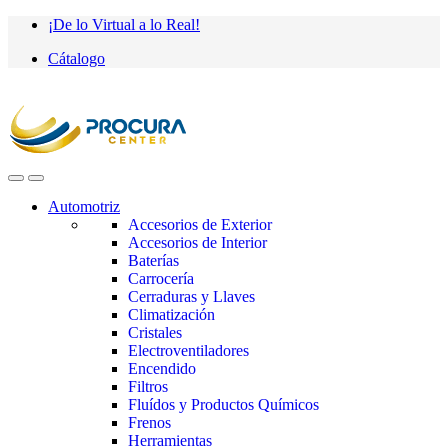
Saltar
saltar
¡De lo Virtual a lo Real!
a
al
Cátalogo
navegación
contenido
Automotriz
Accesorios de Exterior
Accesorios de Interior
Baterías
Carrocería
Cerraduras y Llaves
Climatización
Cristales
Electroventiladores
Encendido
Filtros
Fluídos y Productos Químicos
Frenos
Herramientas