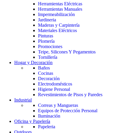
Herramientas Eléctricas
Herramientas Manuales
Impermeabilización
Jardineria
Maderas y Carpintería
Materiales Eléctricos
Pinturas
Plomería
Promociones
Teipe, Silicones Y Pegamentos
Tornillería
Hogar y Decoración
Baños
Cocinas
Decoración
Electrodomésticos
Higiene Personal
Revestimientos de Pisos y Paredes
Industrial
Correas y Mangueras
Equipos de Protección Personal
Iluminación
Oficina y Papelería
Papeleria
Outdoors