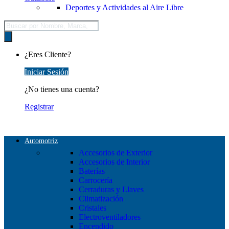
Deportes y Actividades al Aire Libre
Búsqueda
de
productos
¿Eres Cliente?
Iniciar Sesión
¿No tienes una cuenta?
Registrar
Automotriz
Accesorios de Exterior
Accesorios de Interior
Baterías
Carrocería
Cerraduras y Llaves
Climatización
Cristales
Electroventiladores
Encendido