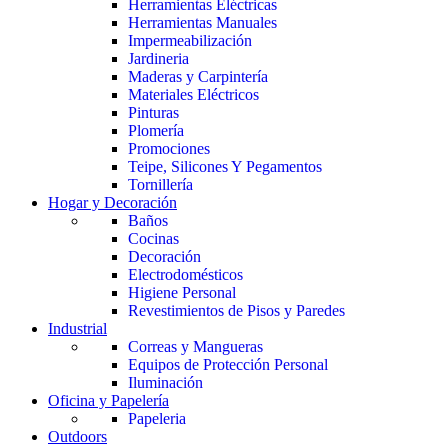
Herramientas Eléctricas
Herramientas Manuales
Impermeabilización
Jardineria
Maderas y Carpintería
Materiales Eléctricos
Pinturas
Plomería
Promociones
Teipe, Silicones Y Pegamentos
Tornillería
Hogar y Decoración
Baños
Cocinas
Decoración
Electrodomésticos
Higiene Personal
Revestimientos de Pisos y Paredes
Industrial
Correas y Mangueras
Equipos de Protección Personal
Iluminación
Oficina y Papelería
Papeleria
Outdoors