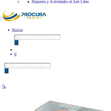
Deportes y Actividades al Aire Libre
Buscar
Búsqueda
de
productos
0
Búsqueda
de
productos
🔍