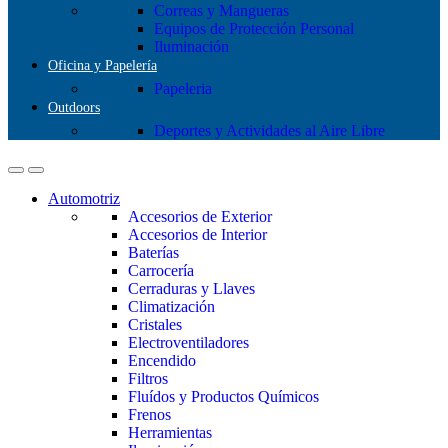
Correas y Mangueras
Equipos de Protección Personal
Iluminación
Oficina y Papelería
Papeleria
Outdoors
Deportes y Actividades al Aire Libre
Automotriz
Accesorios de Exterior
Accesorios de Interior
Baterías
Carrocería
Cerraduras y Llaves
Climatización
Cristales
Electroventiladores
Encendido
Filtros
Fluídos y Productos Químicos
Frenos
Herramientas