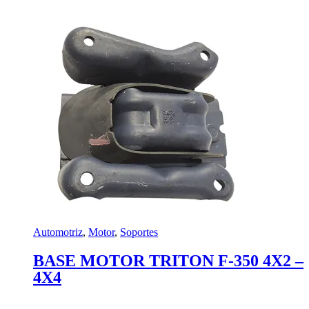
Automotriz
,
Motor
,
Soportes
BASE MOTOR TRITON F-350 4X2 –
4X4