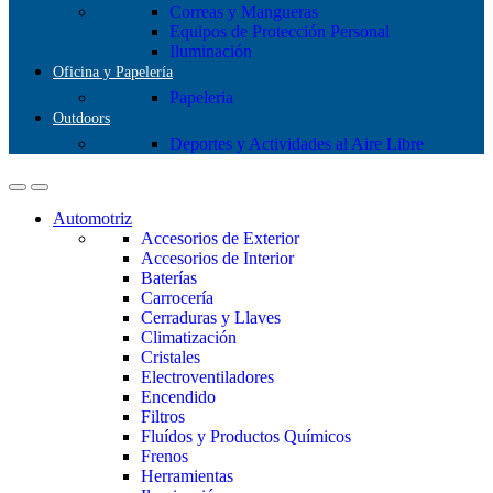
Correas y Mangueras
Equipos de Protección Personal
Iluminación
Oficina y Papelería
Papeleria
Outdoors
Deportes y Actividades al Aire Libre
Automotriz
Accesorios de Exterior
Accesorios de Interior
Baterías
Carrocería
Cerraduras y Llaves
Climatización
Cristales
Electroventiladores
Encendido
Filtros
Fluídos y Productos Químicos
Frenos
Herramientas