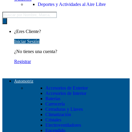
Deportes y Actividades al Aire Libre
Búsqueda
de
productos
¿Eres Cliente?
Iniciar Sesión
¿No tienes una cuenta?
Registrar
Automotriz
Accesorios de Exterior
Accesorios de Interior
Baterías
Carrocería
Cerraduras y Llaves
Climatización
Cristales
Electroventiladores
Encendido