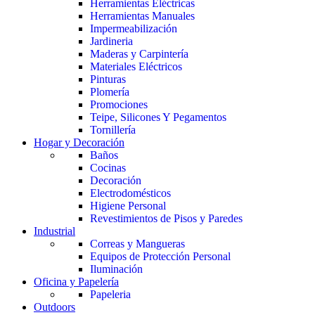
Herramientas Eléctricas
Herramientas Manuales
Impermeabilización
Jardineria
Maderas y Carpintería
Materiales Eléctricos
Pinturas
Plomería
Promociones
Teipe, Silicones Y Pegamentos
Tornillería
Hogar y Decoración
Baños
Cocinas
Decoración
Electrodomésticos
Higiene Personal
Revestimientos de Pisos y Paredes
Industrial
Correas y Mangueras
Equipos de Protección Personal
Iluminación
Oficina y Papelería
Papeleria
Outdoors