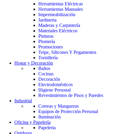
Herramientas Eléctricas
Herramientas Manuales
Impermeabilización
Jardineria
Maderas y Carpintería
Materiales Eléctricos
Pinturas
Plomería
Promociones
Teipe, Silicones Y Pegamentos
Tornillería
Hogar y Decoración
Baños
Cocinas
Decoración
Electrodomésticos
Higiene Personal
Revestimientos de Pisos y Paredes
Industrial
Correas y Mangueras
Equipos de Protección Personal
Iluminación
Oficina y Papelería
Papeleria
Outdoors