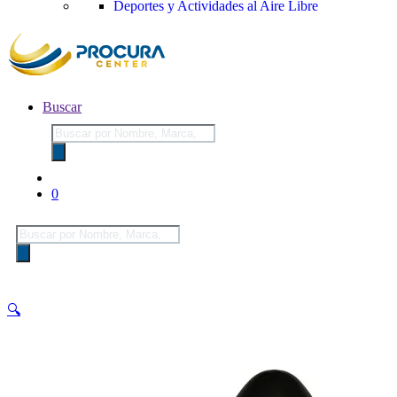
Deportes y Actividades al Aire Libre
Buscar
Búsqueda
de
productos
0
Búsqueda
de
productos
🔍