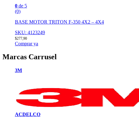
0
de 5
(0)
BASE MOTOR TRITON F-350 4X2 – 4X4
SKU: 4123249
$
277,90
Comprar ya
Marcas Carrusel
3M
ACDELCO