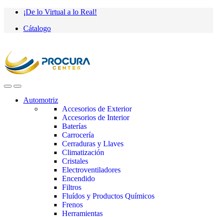
Saltar
saltar
¡De lo Virtual a lo Real!
a
al
Cátalogo
navegación
contenido
Automotriz
Accesorios de Exterior
Accesorios de Interior
Baterías
Carrocería
Cerraduras y Llaves
Climatización
Cristales
Electroventiladores
Encendido
Filtros
Fluídos y Productos Químicos
Frenos
Herramientas