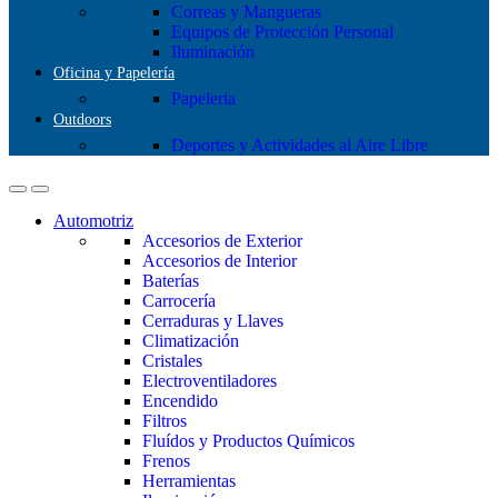
Correas y Mangueras
Equipos de Protección Personal
Iluminación
Oficina y Papelería
Papeleria
Outdoors
Deportes y Actividades al Aire Libre
Automotriz
Accesorios de Exterior
Accesorios de Interior
Baterías
Carrocería
Cerraduras y Llaves
Climatización
Cristales
Electroventiladores
Encendido
Filtros
Fluídos y Productos Químicos
Frenos
Herramientas