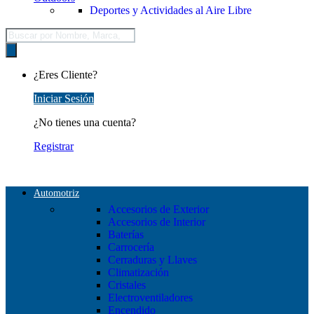
Deportes y Actividades al Aire Libre
Búsqueda
de
productos
¿Eres Cliente?
Iniciar Sesión
¿No tienes una cuenta?
Registrar
Automotriz
Accesorios de Exterior
Accesorios de Interior
Baterías
Carrocería
Cerraduras y Llaves
Climatización
Cristales
Electroventiladores
Encendido