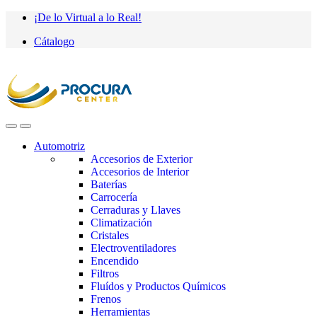
Saltar
saltar
¡De lo Virtual a lo Real!
a
al
Cátalogo
navegación
contenido
Automotriz
Accesorios de Exterior
Accesorios de Interior
Baterías
Carrocería
Cerraduras y Llaves
Climatización
Cristales
Electroventiladores
Encendido
Filtros
Fluídos y Productos Químicos
Frenos
Herramientas