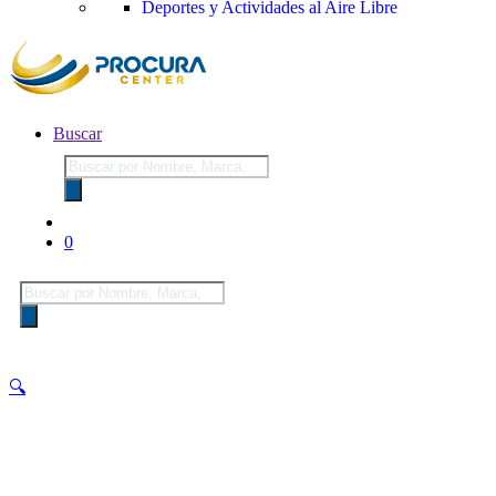
Deportes y Actividades al Aire Libre
Buscar
Búsqueda
de
productos
0
Búsqueda
de
productos
🔍