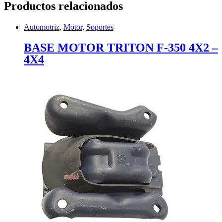
Productos relacionados
Automotriz
,
Motor
,
Soportes
BASE MOTOR TRITON F-350 4X2 –
4X4