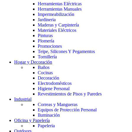
Herramientas Eléctricas
Herramientas Manuales
Impermeabilización
Jardineria
Maderas y Carpintería
Materiales Eléctricos
Pinturas
Plomería
Promociones
Teipe, Silicones Y Pegamentos
Tornillería
Hogar y Decoración
Baños
Cocinas
Decoración
Electrodomésticos
Higiene Personal
Revestimientos de Pisos y Paredes
Industrial
Correas y Mangueras
Equipos de Protección Personal
Iluminación
Oficina y Papelería
Papeleria
Outdoors