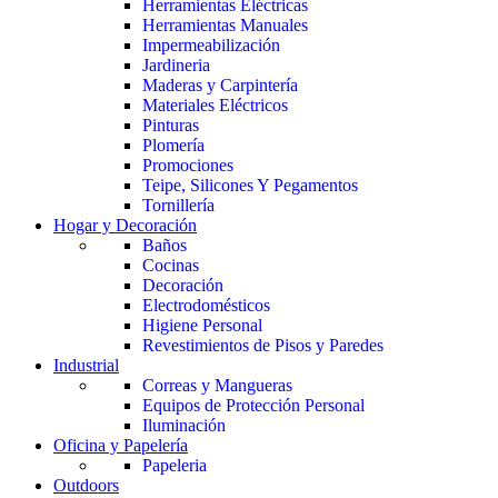
Herramientas Eléctricas
Herramientas Manuales
Impermeabilización
Jardineria
Maderas y Carpintería
Materiales Eléctricos
Pinturas
Plomería
Promociones
Teipe, Silicones Y Pegamentos
Tornillería
Hogar y Decoración
Baños
Cocinas
Decoración
Electrodomésticos
Higiene Personal
Revestimientos de Pisos y Paredes
Industrial
Correas y Mangueras
Equipos de Protección Personal
Iluminación
Oficina y Papelería
Papeleria
Outdoors