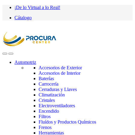
Saltar
saltar
¡De lo Virtual a lo Real!
a
al
Cátalogo
navegación
contenido
Automotriz
Accesorios de Exterior
Accesorios de Interior
Baterías
Carrocería
Cerraduras y Llaves
Climatización
Cristales
Electroventiladores
Encendido
Filtros
Fluídos y Productos Químicos
Frenos
Herramientas