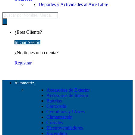
Deportes y Actividades al Aire Libre
Búsqueda
de
productos
¿Eres Cliente?
Iniciar Sesión
¿No tienes una cuenta?
Registrar
Automotriz
Accesorios de Exterior
Accesorios de Interior
Baterías
Carrocería
Cerraduras y Llaves
Climatización
Cristales
Electroventiladores
Encendido