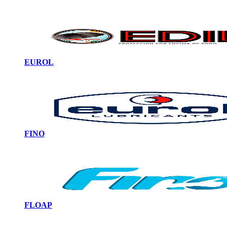
EUROL
FINO
FLOAP