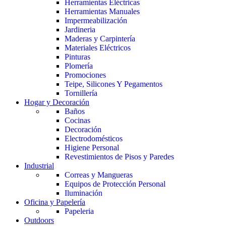
Herramientas Eléctricas
Herramientas Manuales
Impermeabilización
Jardineria
Maderas y Carpintería
Materiales Eléctricos
Pinturas
Plomería
Promociones
Teipe, Silicones Y Pegamentos
Tornillería
Hogar y Decoración
Baños
Cocinas
Decoración
Electrodomésticos
Higiene Personal
Revestimientos de Pisos y Paredes
Industrial
Correas y Mangueras
Equipos de Protección Personal
Iluminación
Oficina y Papelería
Papeleria
Outdoors