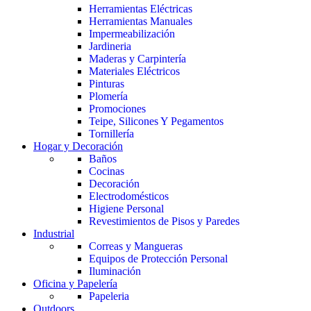
Herramientas Eléctricas
Herramientas Manuales
Impermeabilización
Jardineria
Maderas y Carpintería
Materiales Eléctricos
Pinturas
Plomería
Promociones
Teipe, Silicones Y Pegamentos
Tornillería
Hogar y Decoración
Baños
Cocinas
Decoración
Electrodomésticos
Higiene Personal
Revestimientos de Pisos y Paredes
Industrial
Correas y Mangueras
Equipos de Protección Personal
Iluminación
Oficina y Papelería
Papeleria
Outdoors