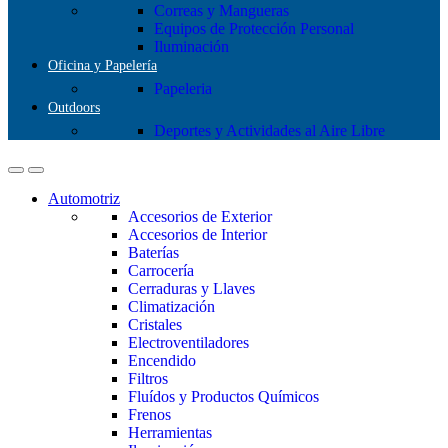
Correas y Mangueras
Equipos de Protección Personal
Iluminación
Oficina y Papelería
Papeleria
Outdoors
Deportes y Actividades al Aire Libre
Automotriz
Accesorios de Exterior
Accesorios de Interior
Baterías
Carrocería
Cerraduras y Llaves
Climatización
Cristales
Electroventiladores
Encendido
Filtros
Fluídos y Productos Químicos
Frenos
Herramientas