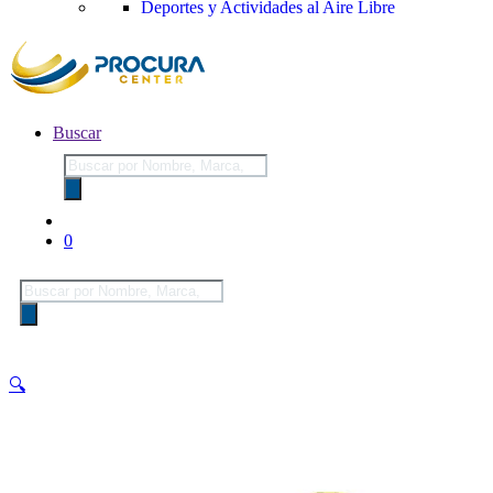
Deportes y Actividades al Aire Libre
Buscar
Búsqueda
de
productos
0
Búsqueda
de
productos
🔍