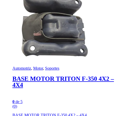
Automotriz
,
Motor
,
Soportes
BASE MOTOR TRITON F-350 4X2 –
4X4
0
de 5
(0)
BASE MOTOR TRITON F-350 4X2 – 4X4