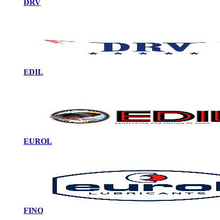
DRV
EDIL
EUROL
FINO