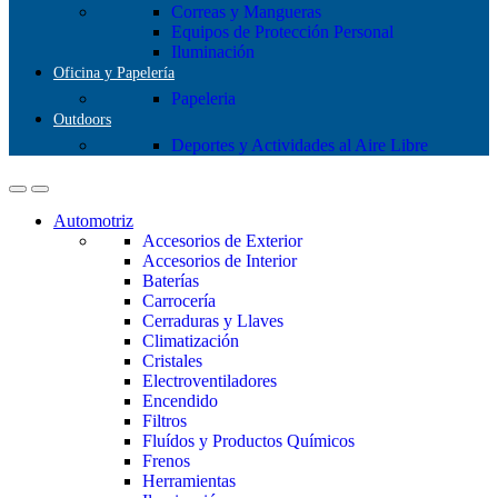
Correas y Mangueras
Equipos de Protección Personal
Iluminación
Oficina y Papelería
Papeleria
Outdoors
Deportes y Actividades al Aire Libre
Automotriz
Accesorios de Exterior
Accesorios de Interior
Baterías
Carrocería
Cerraduras y Llaves
Climatización
Cristales
Electroventiladores
Encendido
Filtros
Fluídos y Productos Químicos
Frenos
Herramientas