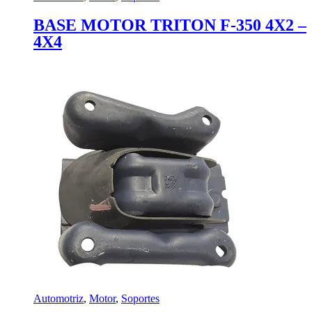
BASE MOTOR TRITON F-350 4X2 –
4X4
Automotriz
,
Motor
,
Soportes