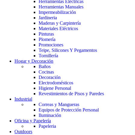
Herramientas Eléctricas
Herramientas Manuales
Impermeabilización
Jardineria
Maderas y Carpintería
Materiales Eléctricos
Pinturas
Plomería
Promociones
Teipe, Silicones Y Pegamentos
Tornillería
Hogar y Decoración
Baños
Cocinas
Decoración
Electrodomésticos
Higiene Personal
Revestimientos de Pisos y Paredes
Industrial
Correas y Mangueras
Equipos de Protección Personal
Iluminación
Oficina y Papelería
Papeleria
Outdoors