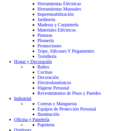
Herramientas Eléctricas
Herramientas Manuales
Impermeabilización
Jardineria
Maderas y Carpintería
Materiales Eléctricos
Pinturas
Plomería
Promociones
Teipe, Silicones Y Pegamentos
Tornillería
Hogar y Decoración
Baños
Cocinas
Decoración
Electrodomésticos
Higiene Personal
Revestimientos de Pisos y Paredes
Industrial
Correas y Mangueras
Equipos de Protección Personal
Iluminación
Oficina y Papelería
Papeleria
Outdoors