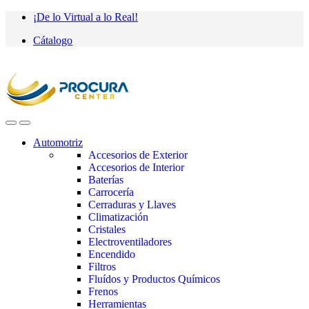
Saltar
saltar
¡De lo Virtual a lo Real!
a
al
Cátalogo
navegación
contenido
Automotriz
Accesorios de Exterior
Accesorios de Interior
Baterías
Carrocería
Cerraduras y Llaves
Climatización
Cristales
Electroventiladores
Encendido
Filtros
Fluídos y Productos Químicos
Frenos
Herramientas