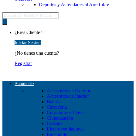
Deportes y Actividades al Aire Libre
Búsqueda
de
productos
¿Eres Cliente?
Iniciar Sesión
¿No tienes una cuenta?
Registrar
Automotriz
Accesorios de Exterior
Accesorios de Interior
Baterías
Carrocería
Cerraduras y Llaves
Climatización
Cristales
Electroventiladores
Encendido