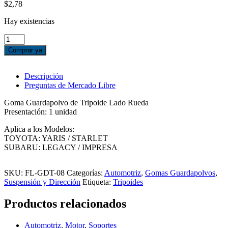
$
2,78
Hay existencias
GOMA
DE
Comprar ya
TRIPOIDE
FL-
GDT-
Descripción
08
Preguntas de Mercado Libre
LADO
RUEDA
Goma Guardapolvo de Tripoide Lado Rueda
YARIS
Presentación: 1 unidad
STARLET
Aplica a los Modelos:
cantidad
TOYOTA: YARIS / STARLET
SUBARU: LEGACY / IMPRESA
SKU:
FL-GDT-08
Categorías:
Automotriz
,
Gomas Guardapolvos
,
Suspensión y Dirección
Etiqueta:
Tripoides
Productos relacionados
Automotriz
,
Motor
,
Soportes