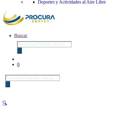
Deportes y Actividades al Aire Libre
Buscar
Búsqueda
de
productos
0
Búsqueda
de
productos
🔍