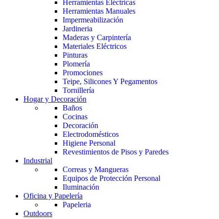
Herramientas Eléctricas
Herramientas Manuales
Impermeabilización
Jardineria
Maderas y Carpintería
Materiales Eléctricos
Pinturas
Plomería
Promociones
Teipe, Silicones Y Pegamentos
Tornillería
Hogar y Decoración
Baños
Cocinas
Decoración
Electrodomésticos
Higiene Personal
Revestimientos de Pisos y Paredes
Industrial
Correas y Mangueras
Equipos de Protección Personal
Iluminación
Oficina y Papelería
Papeleria
Outdoors