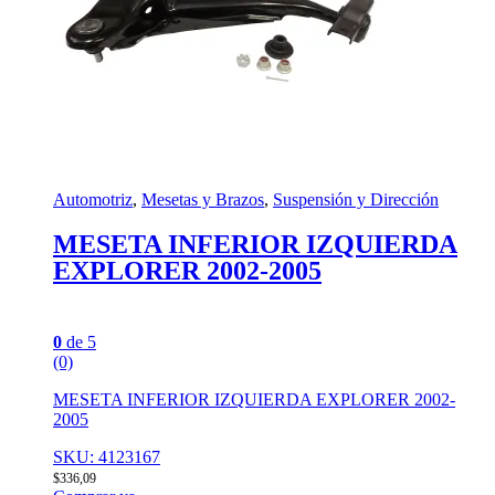
Automotriz
,
Mesetas y Brazos
,
Suspensión y Dirección
MESETA INFERIOR IZQUIERDA
EXPLORER 2002-2005
0
de 5
(0)
MESETA INFERIOR IZQUIERDA EXPLORER 2002-
2005
SKU: 4123167
$
336,09