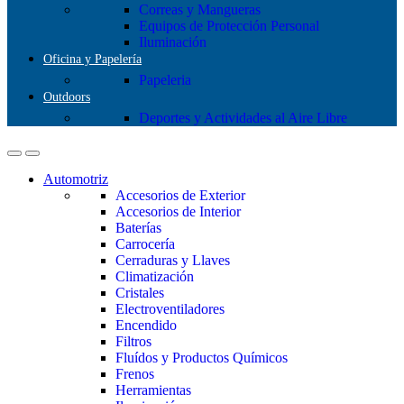
Correas y Mangueras
Equipos de Protección Personal
Iluminación
Oficina y Papelería
Papeleria
Outdoors
Deportes y Actividades al Aire Libre
Automotriz
Accesorios de Exterior
Accesorios de Interior
Baterías
Carrocería
Cerraduras y Llaves
Climatización
Cristales
Electroventiladores
Encendido
Filtros
Fluídos y Productos Químicos
Frenos
Herramientas