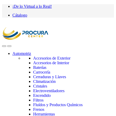
Saltar
saltar
¡De lo Virtual a lo Real!
a
al
Cátalogo
navegación
contenido
Automotriz
Accesorios de Exterior
Accesorios de Interior
Baterías
Carrocería
Cerraduras y Llaves
Climatización
Cristales
Electroventiladores
Encendido
Filtros
Fluídos y Productos Químicos
Frenos
Herramientas