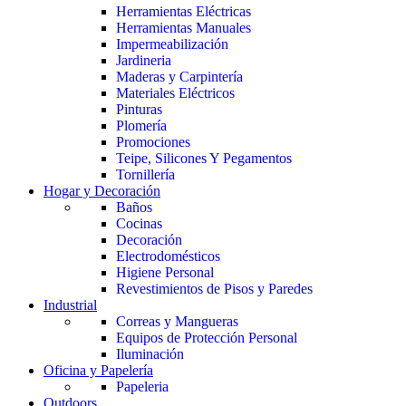
Herramientas Eléctricas
Herramientas Manuales
Impermeabilización
Jardineria
Maderas y Carpintería
Materiales Eléctricos
Pinturas
Plomería
Promociones
Teipe, Silicones Y Pegamentos
Tornillería
Hogar y Decoración
Baños
Cocinas
Decoración
Electrodomésticos
Higiene Personal
Revestimientos de Pisos y Paredes
Industrial
Correas y Mangueras
Equipos de Protección Personal
Iluminación
Oficina y Papelería
Papeleria
Outdoors