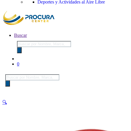
Deportes y Actividades al Aire Libre
Buscar
Búsqueda
de
productos
0
Búsqueda
de
productos
🔍