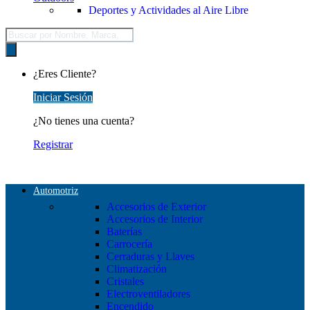
Deportes y Actividades al Aire Libre
Búsqueda
de
productos
¿Eres Cliente?
Iniciar Sesión
¿No tienes una cuenta?
Registrar
Automotriz
Accesorios de Exterior
Accesorios de Interior
Baterías
Carrocería
Cerraduras y Llaves
Climatización
Cristales
Electroventiladores
Encendido