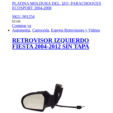
PLATINA MOLDURA DEL. IZQ. PARACHOQUES
ECOSPORT 2004-2008
SKU: 901254
$
13,66
Comprar ya
Automotriz
,
Carrocería
,
Espejos Retrovisores y Vidrios
RETROVISOR IZQUIERDO
FIESTA 2004-2012 SIN TAPA