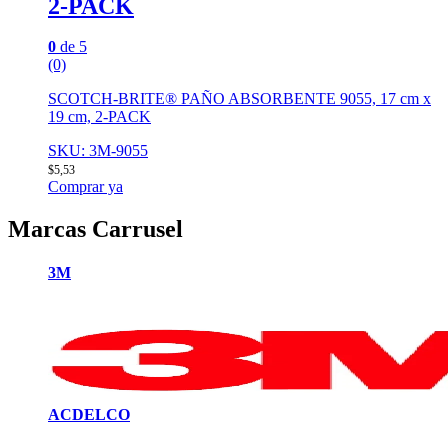
2-PACK
0
de 5
(0)
SCOTCH-BRITE® PAÑO ABSORBENTE 9055, 17 cm x
19 cm, 2-PACK
SKU: 3M-9055
$
5,53
Comprar ya
Marcas Carrusel
3M
ACDELCO