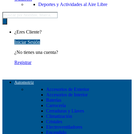
Deportes y Actividades al Aire Libre
Búsqueda
de
productos
¿Eres Cliente?
Iniciar Sesión
¿No tienes una cuenta?
Registrar
Automotriz
Accesorios de Exterior
Accesorios de Interior
Baterías
Carrocería
Cerraduras y Llaves
Climatización
Cristales
Electroventiladores
Encendido