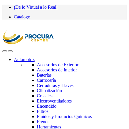
Saltar
saltar
¡De lo Virtual a lo Real!
a
al
Cátalogo
navegación
contenido
Automotriz
Accesorios de Exterior
Accesorios de Interior
Baterías
Carrocería
Cerraduras y Llaves
Climatización
Cristales
Electroventiladores
Encendido
Filtros
Fluídos y Productos Químicos
Frenos
Herramientas