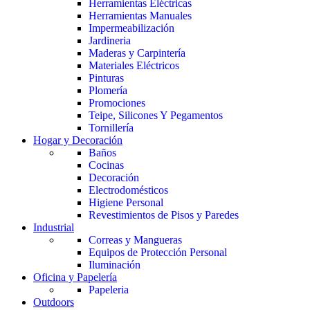
Herramientas Eléctricas
Herramientas Manuales
Impermeabilización
Jardineria
Maderas y Carpintería
Materiales Eléctricos
Pinturas
Plomería
Promociones
Teipe, Silicones Y Pegamentos
Tornillería
Hogar y Decoración
Baños
Cocinas
Decoración
Electrodomésticos
Higiene Personal
Revestimientos de Pisos y Paredes
Industrial
Correas y Mangueras
Equipos de Protección Personal
Iluminación
Oficina y Papelería
Papeleria
Outdoors