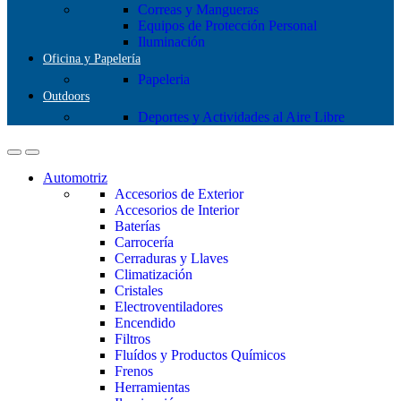
Correas y Mangueras
Equipos de Protección Personal
Iluminación
Oficina y Papelería
Papeleria
Outdoors
Deportes y Actividades al Aire Libre
Automotriz
Accesorios de Exterior
Accesorios de Interior
Baterías
Carrocería
Cerraduras y Llaves
Climatización
Cristales
Electroventiladores
Encendido
Filtros
Fluídos y Productos Químicos
Frenos
Herramientas