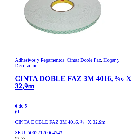
Adhesivos y Pegamentos
,
Cintas Doble Faz
,
Hogar y
Decoración
CINTA DOBLE FAZ 3M 4016, ¾» X
32,9m
0
de 5
(0)
CINTA DOBLE FAZ 3M 4016, ¾» X 32,9m
SKU: 50022120064543
$
69,87