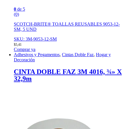
0
de 5
(0)
SCOTCH-BRITE® TOALLAS REUSABLES 9053-12-
SM, 5 UND
SKU: 3M-9053-12-SM
$
5,41
Comprar ya
Adhesivos y Pegamentos
,
Cintas Doble Faz
,
Hogar y
Decoración
CINTA DOBLE FAZ 3M 4016, ¾» X
32,9m