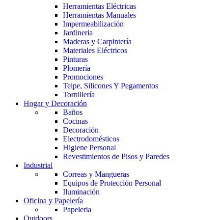
Herramientas Eléctricas
Herramientas Manuales
Impermeabilización
Jardineria
Maderas y Carpintería
Materiales Eléctricos
Pinturas
Plomería
Promociones
Teipe, Silicones Y Pegamentos
Tornillería
Hogar y Decoración
Baños
Cocinas
Decoración
Electrodomésticos
Higiene Personal
Revestimientos de Pisos y Paredes
Industrial
Correas y Mangueras
Equipos de Protección Personal
Iluminación
Oficina y Papelería
Papeleria
Outdoors