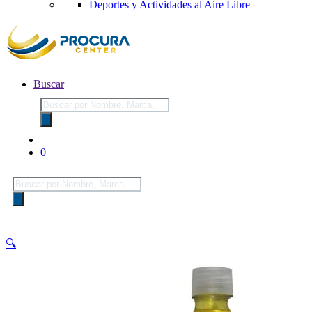
Deportes y Actividades al Aire Libre
Buscar
Búsqueda
de
productos
0
Búsqueda
de
productos
🔍