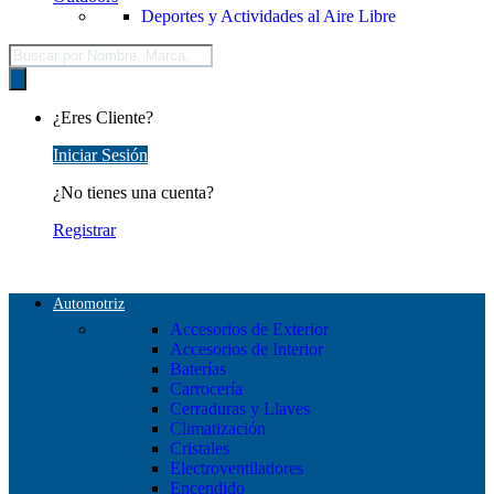
Deportes y Actividades al Aire Libre
Búsqueda
de
productos
¿Eres Cliente?
Iniciar Sesión
¿No tienes una cuenta?
Registrar
Automotriz
Accesorios de Exterior
Accesorios de Interior
Baterías
Carrocería
Cerraduras y Llaves
Climatización
Cristales
Electroventiladores
Encendido