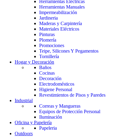
Herramientas Eléctricas
Herramientas Manuales
Impermeabilización
Jardineria
Maderas y Carpintería
Materiales Eléctricos
Pinturas
Plomería
Promociones
Teipe, Silicones Y Pegamentos
Tornillería
Hogar y Decoración
Baños
Cocinas
Decoración
Electrodomésticos
Higiene Personal
Revestimientos de Pisos y Paredes
Industrial
Correas y Mangueras
Equipos de Protección Personal
Iluminación
Oficina y Papelería
Papeleria
Outdoors