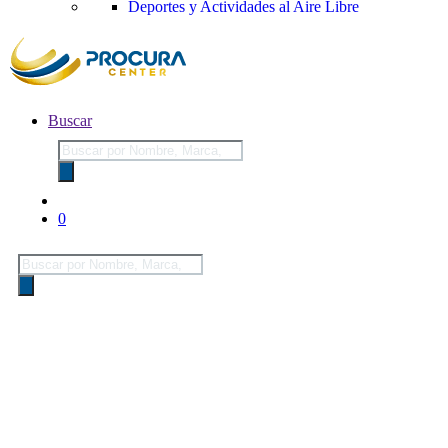
Deportes y Actividades al Aire Libre
Buscar
Búsqueda
de
productos
0
Búsqueda
de
productos