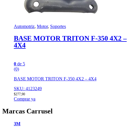
Automotriz
,
Motor
,
Soportes
BASE MOTOR TRITON F-350 4X2 –
4X4
0
de 5
(0)
BASE MOTOR TRITON F-350 4X2 – 4X4
SKU: 4123249
$
277,90
Comprar ya
Marcas Carrusel
3M