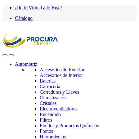
Saltar
saltar
¡De lo Virtual a lo Real!
a
al
Cátalogo
navegación
contenido
Automotriz
Accesorios de Exterior
Accesorios de Interior
Baterías
Carrocería
Cerraduras y Llaves
Climatización
Cristales
Electroventiladores
Encendido
Filtros
Fluídos y Productos Químicos
Frenos
Herramientas