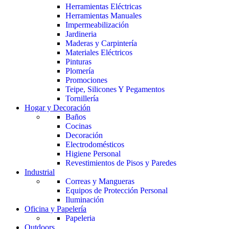
Herramientas Eléctricas
Herramientas Manuales
Impermeabilización
Jardineria
Maderas y Carpintería
Materiales Eléctricos
Pinturas
Plomería
Promociones
Teipe, Silicones Y Pegamentos
Tornillería
Hogar y Decoración
Baños
Cocinas
Decoración
Electrodomésticos
Higiene Personal
Revestimientos de Pisos y Paredes
Industrial
Correas y Mangueras
Equipos de Protección Personal
Iluminación
Oficina y Papelería
Papeleria
Outdoors