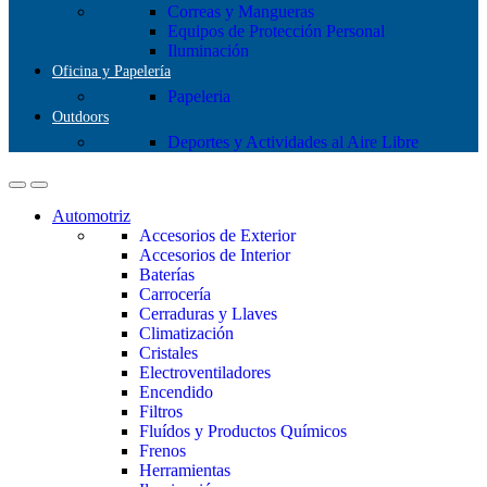
Correas y Mangueras
Equipos de Protección Personal
Iluminación
Oficina y Papelería
Papeleria
Outdoors
Deportes y Actividades al Aire Libre
Automotriz
Accesorios de Exterior
Accesorios de Interior
Baterías
Carrocería
Cerraduras y Llaves
Climatización
Cristales
Electroventiladores
Encendido
Filtros
Fluídos y Productos Químicos
Frenos
Herramientas