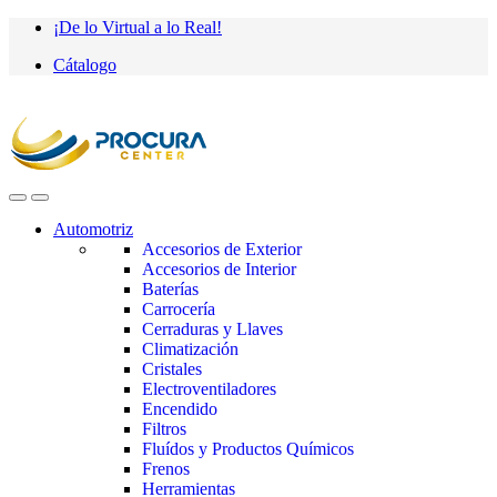
Saltar
saltar
¡De lo Virtual a lo Real!
a
al
Cátalogo
navegación
contenido
Automotriz
Accesorios de Exterior
Accesorios de Interior
Baterías
Carrocería
Cerraduras y Llaves
Climatización
Cristales
Electroventiladores
Encendido
Filtros
Fluídos y Productos Químicos
Frenos
Herramientas