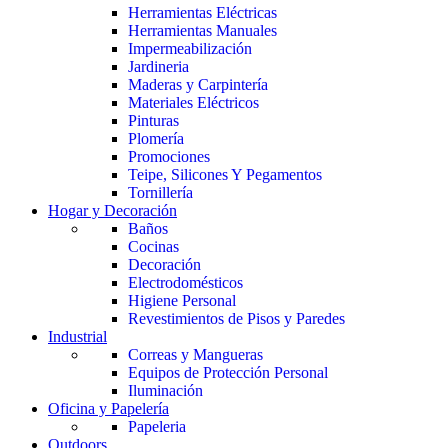
Herramientas Eléctricas
Herramientas Manuales
Impermeabilización
Jardineria
Maderas y Carpintería
Materiales Eléctricos
Pinturas
Plomería
Promociones
Teipe, Silicones Y Pegamentos
Tornillería
Hogar y Decoración
Baños
Cocinas
Decoración
Electrodomésticos
Higiene Personal
Revestimientos de Pisos y Paredes
Industrial
Correas y Mangueras
Equipos de Protección Personal
Iluminación
Oficina y Papelería
Papeleria
Outdoors