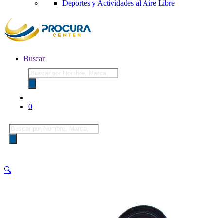
Deportes y Actividades al Aire Libre
Buscar
Búsqueda
de
productos
0
Búsqueda
de
productos
🔍