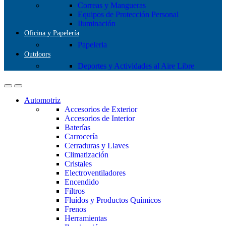
Correas y Mangueras
Equipos de Protección Personal
Iluminación
Oficina y Papelería
Papeleria
Outdoors
Deportes y Actividades al Aire Libre
Automotriz
Accesorios de Exterior
Accesorios de Interior
Baterías
Carrocería
Cerraduras y Llaves
Climatización
Cristales
Electroventiladores
Encendido
Filtros
Fluídos y Productos Químicos
Frenos
Herramientas