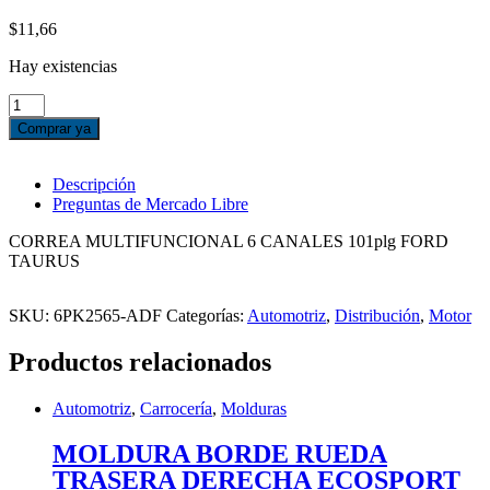
$
11,66
Hay existencias
CORREA
MULTIFUNCIONAL
Comprar ya
6
CANALES
101''
Descripción
FORD
Preguntas de Mercado Libre
TAURUS
cantidad
CORREA MULTIFUNCIONAL 6 CANALES 101plg FORD
TAURUS
SKU:
6PK2565-ADF
Categorías:
Automotriz
,
Distribución
,
Motor
Productos relacionados
Automotriz
,
Carrocería
,
Molduras
MOLDURA BORDE RUEDA
TRASERA DERECHA ECOSPORT