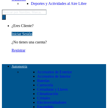
Deportes y Actividades al Aire Libre
Búsqueda
de
productos
¿Eres Cliente?
Iniciar Sesión
¿No tienes una cuenta?
Registrar
Automotriz
Accesorios de Exterior
Accesorios de Interior
Baterías
Carrocería
Cerraduras y Llaves
Climatización
Cristales
Electroventiladores
Encendido