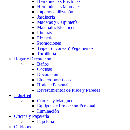
Herramientas Eléctricas
Herramientas Manuales
Impermeabilización
Jardineria
Maderas y Carpintería
Materiales Eléctricos
Pinturas
Plomería
Promociones
Teipe, Silicones Y Pegamentos
Tornillería
Hogar y Decoración
Baños
Cocinas
Decoración
Electrodomésticos
Higiene Personal
Revestimientos de Pisos y Paredes
Industrial
Correas y Mangueras
Equipos de Protección Personal
Iluminación
Oficina y Papelería
Papeleria
Outdoors