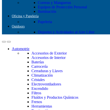
Correas y Mangueras
Equipos de Protección Personal
Iluminación
Oficina y Papelería
Papeleria
Outdoors
Deportes y Actividades al Aire Libre
Automotriz
Accesorios de Exterior
Accesorios de Interior
Baterías
Carrocería
Cerraduras y Llaves
Climatización
Cristales
Electroventiladores
Encendido
Filtros
Fluídos y Productos Químicos
Frenos
Herramientas