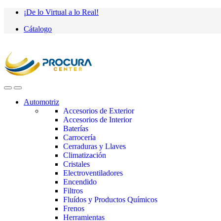
Saltar
saltar
¡De lo Virtual a lo Real!
a
al
Cátalogo
navegación
contenido
Automotriz
Accesorios de Exterior
Accesorios de Interior
Baterías
Carrocería
Cerraduras y Llaves
Climatización
Cristales
Electroventiladores
Encendido
Filtros
Fluídos y Productos Químicos
Frenos
Herramientas