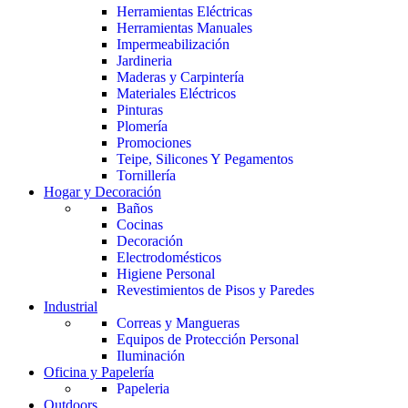
Herramientas Eléctricas
Herramientas Manuales
Impermeabilización
Jardineria
Maderas y Carpintería
Materiales Eléctricos
Pinturas
Plomería
Promociones
Teipe, Silicones Y Pegamentos
Tornillería
Hogar y Decoración
Baños
Cocinas
Decoración
Electrodomésticos
Higiene Personal
Revestimientos de Pisos y Paredes
Industrial
Correas y Mangueras
Equipos de Protección Personal
Iluminación
Oficina y Papelería
Papeleria
Outdoors