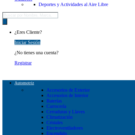
Deportes y Actividades al Aire Libre
Búsqueda
de
productos
¿Eres Cliente?
Iniciar Sesión
¿No tienes una cuenta?
Registrar
Automotriz
Accesorios de Exterior
Accesorios de Interior
Baterías
Carrocería
Cerraduras y Llaves
Climatización
Cristales
Electroventiladores
Encendido