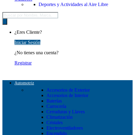
Deportes y Actividades al Aire Libre
Búsqueda
de
productos
¿Eres Cliente?
Iniciar Sesión
¿No tienes una cuenta?
Registrar
Automotriz
Accesorios de Exterior
Accesorios de Interior
Baterías
Carrocería
Cerraduras y Llaves
Climatización
Cristales
Electroventiladores
Encendido