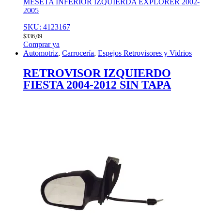
MESETA INFERIOR IZQUIERDA EXPLORER 2002-
2005
SKU: 4123167
$
336,09
Comprar ya
Automotriz
,
Carrocería
,
Espejos Retrovisores y Vidrios
RETROVISOR IZQUIERDO
FIESTA 2004-2012 SIN TAPA