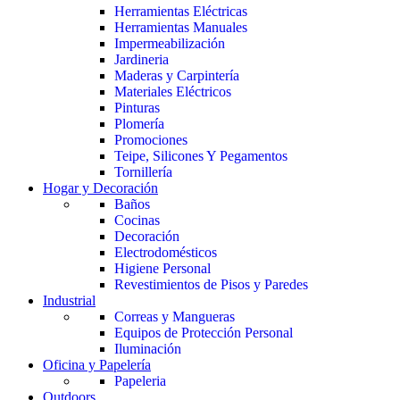
Herramientas Eléctricas
Herramientas Manuales
Impermeabilización
Jardineria
Maderas y Carpintería
Materiales Eléctricos
Pinturas
Plomería
Promociones
Teipe, Silicones Y Pegamentos
Tornillería
Hogar y Decoración
Baños
Cocinas
Decoración
Electrodomésticos
Higiene Personal
Revestimientos de Pisos y Paredes
Industrial
Correas y Mangueras
Equipos de Protección Personal
Iluminación
Oficina y Papelería
Papeleria
Outdoors