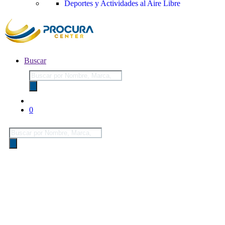
Deportes y Actividades al Aire Libre
Buscar
Búsqueda
de
productos
0
Búsqueda
de
productos