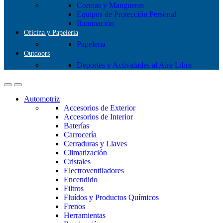
Correas y Mangueras
Equipos de Protección Personal
Iluminación
Oficina y Papelería
Papeleria
Outdoors
Deportes y Actividades al Aire Libre
Automotriz
Accesorios de Exterior
Accesorios de Interior
Baterías
Carrocería
Cerraduras y Llaves
Climatización
Cristales
Electroventiladores
Encendido
Filtros
Fluídos y Productos Químicos
Frenos
Herramientas