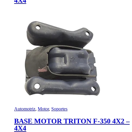
4X4
Automotriz
,
Motor
,
Soportes
BASE MOTOR TRITON F-350 4X2 –
4X4