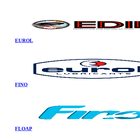
EUROL
FINO
FLOAP