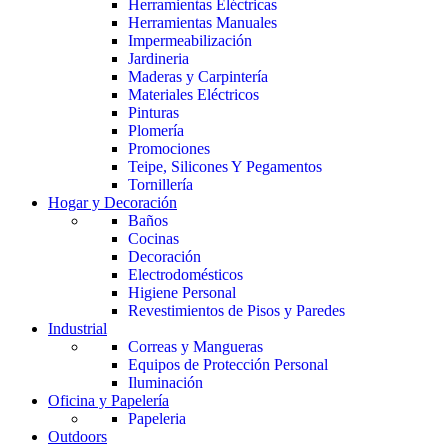
Herramientas Eléctricas
Herramientas Manuales
Impermeabilización
Jardineria
Maderas y Carpintería
Materiales Eléctricos
Pinturas
Plomería
Promociones
Teipe, Silicones Y Pegamentos
Tornillería
Hogar y Decoración
Baños
Cocinas
Decoración
Electrodomésticos
Higiene Personal
Revestimientos de Pisos y Paredes
Industrial
Correas y Mangueras
Equipos de Protección Personal
Iluminación
Oficina y Papelería
Papeleria
Outdoors