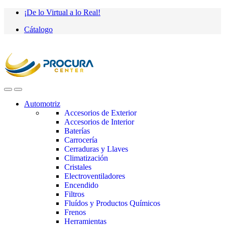
Saltar
saltar
¡De lo Virtual a lo Real!
a
al
Cátalogo
navegación
contenido
Automotriz
Accesorios de Exterior
Accesorios de Interior
Baterías
Carrocería
Cerraduras y Llaves
Climatización
Cristales
Electroventiladores
Encendido
Filtros
Fluídos y Productos Químicos
Frenos
Herramientas