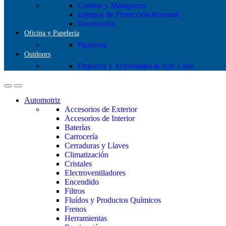
Correas y Mangueras
Equipos de Protección Personal
Iluminación
Oficina y Papelería
Papeleria
Outdoors
Deportes y Actividades al Aire Libre
Automotriz
Accesorios de Exterior
Accesorios de Interior
Baterías
Carrocería
Cerraduras y Llaves
Climatización
Cristales
Electroventiladores
Encendido
Filtros
Fluídos y Productos Químicos
Frenos
Herramientas