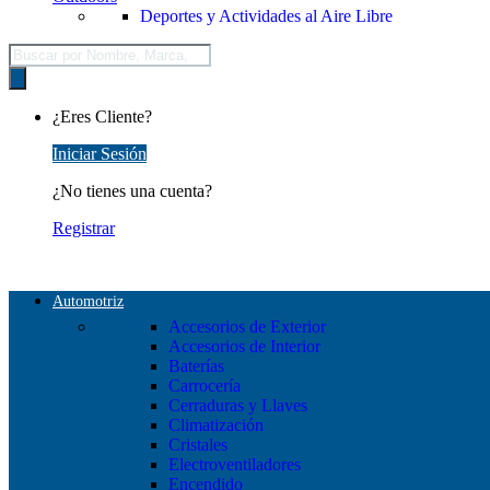
Deportes y Actividades al Aire Libre
Búsqueda
de
productos
¿Eres Cliente?
Iniciar Sesión
¿No tienes una cuenta?
Registrar
Automotriz
Accesorios de Exterior
Accesorios de Interior
Baterías
Carrocería
Cerraduras y Llaves
Climatización
Cristales
Electroventiladores
Encendido