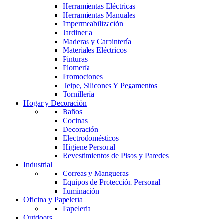
Herramientas Eléctricas
Herramientas Manuales
Impermeabilización
Jardineria
Maderas y Carpintería
Materiales Eléctricos
Pinturas
Plomería
Promociones
Teipe, Silicones Y Pegamentos
Tornillería
Hogar y Decoración
Baños
Cocinas
Decoración
Electrodomésticos
Higiene Personal
Revestimientos de Pisos y Paredes
Industrial
Correas y Mangueras
Equipos de Protección Personal
Iluminación
Oficina y Papelería
Papeleria
Outdoors