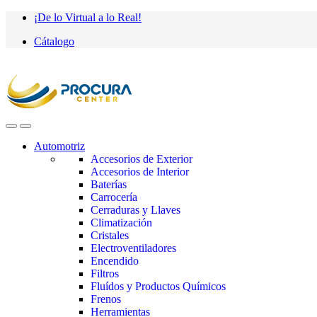
Saltar
saltar
¡De lo Virtual a lo Real!
a
al
Cátalogo
navegación
contenido
Automotriz
Accesorios de Exterior
Accesorios de Interior
Baterías
Carrocería
Cerraduras y Llaves
Climatización
Cristales
Electroventiladores
Encendido
Filtros
Fluídos y Productos Químicos
Frenos
Herramientas