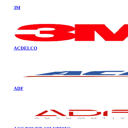
3M
ACDELCO
ADF