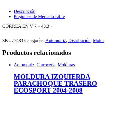
V
7
-
Descripción
48.3
Preguntas de Mercado Libre
''
cantidad
CORREA EN V 7 – 48.3 »
SKU:
7483
Categorías:
Automotriz
,
Distribución
,
Motor
Productos relacionados
Automotriz
,
Carrocería
,
Molduras
MOLDURA IZQUIERDA
PARACHOQUE TRASERO
ECOSPORT 2004-2008