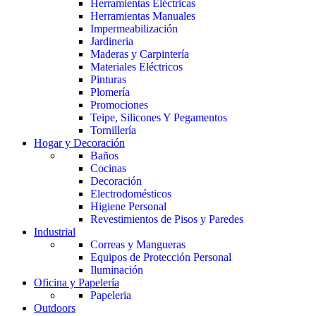
Herramientas Eléctricas
Herramientas Manuales
Impermeabilización
Jardineria
Maderas y Carpintería
Materiales Eléctricos
Pinturas
Plomería
Promociones
Teipe, Silicones Y Pegamentos
Tornillería
Hogar y Decoración
Baños
Cocinas
Decoración
Electrodomésticos
Higiene Personal
Revestimientos de Pisos y Paredes
Industrial
Correas y Mangueras
Equipos de Protección Personal
Iluminación
Oficina y Papelería
Papeleria
Outdoors