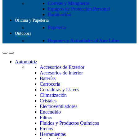
Correas y Mangueras
Equipos de Protección Personal
Iluminación
Oficina y Papelería
Papeleria
Outdoors
Deportes y Actividades al Aire Libre
Automotriz
Accesorios de Exterior
Accesorios de Interior
Baterías
Carrocería
Cerraduras y Llaves
Climatización
Cristales
Electroventiladores
Encendido
Filtros
Fluídos y Productos Químicos
Frenos
Herramientas