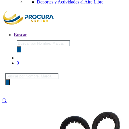
Deportes y Actividades al Aire Libre
Buscar
Búsqueda
de
productos
0
Búsqueda
de
productos
🔍