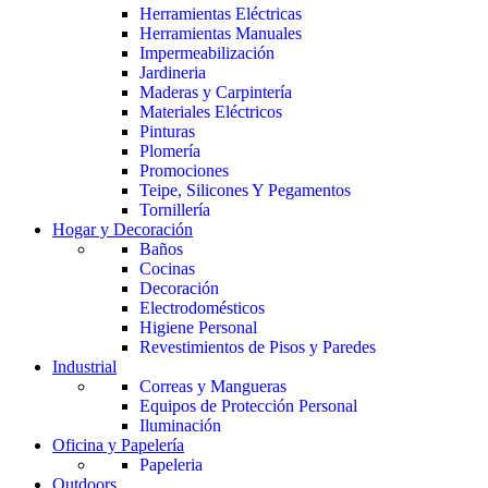
Herramientas Eléctricas
Herramientas Manuales
Impermeabilización
Jardineria
Maderas y Carpintería
Materiales Eléctricos
Pinturas
Plomería
Promociones
Teipe, Silicones Y Pegamentos
Tornillería
Hogar y Decoración
Baños
Cocinas
Decoración
Electrodomésticos
Higiene Personal
Revestimientos de Pisos y Paredes
Industrial
Correas y Mangueras
Equipos de Protección Personal
Iluminación
Oficina y Papelería
Papeleria
Outdoors