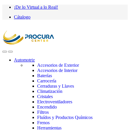
Saltar
saltar
¡De lo Virtual a lo Real!
a
al
Cátalogo
navegación
contenido
Automotriz
Accesorios de Exterior
Accesorios de Interior
Baterías
Carrocería
Cerraduras y Llaves
Climatización
Cristales
Electroventiladores
Encendido
Filtros
Fluídos y Productos Químicos
Frenos
Herramientas