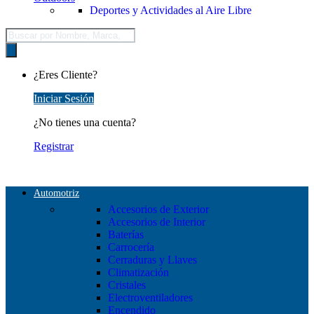
Deportes y Actividades al Aire Libre
Búsqueda
de
productos
¿Eres Cliente?
Iniciar Sesión
¿No tienes una cuenta?
Registrar
Automotriz
Accesorios de Exterior
Accesorios de Interior
Baterías
Carrocería
Cerraduras y Llaves
Climatización
Cristales
Electroventiladores
Encendido