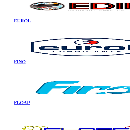
EUROL
FINO
FLOAP