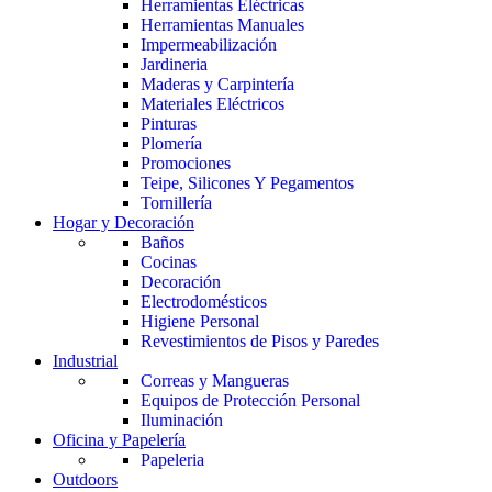
Herramientas Eléctricas
Herramientas Manuales
Impermeabilización
Jardineria
Maderas y Carpintería
Materiales Eléctricos
Pinturas
Plomería
Promociones
Teipe, Silicones Y Pegamentos
Tornillería
Hogar y Decoración
Baños
Cocinas
Decoración
Electrodomésticos
Higiene Personal
Revestimientos de Pisos y Paredes
Industrial
Correas y Mangueras
Equipos de Protección Personal
Iluminación
Oficina y Papelería
Papeleria
Outdoors