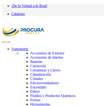
Saltar
saltar
¡De lo Virtual a lo Real!
a
al
Cátalogo
navegación
contenido
Automotriz
Accesorios de Exterior
Accesorios de Interior
Baterías
Carrocería
Cerraduras y Llaves
Climatización
Cristales
Electroventiladores
Encendido
Filtros
Fluídos y Productos Químicos
Frenos
Herramientas