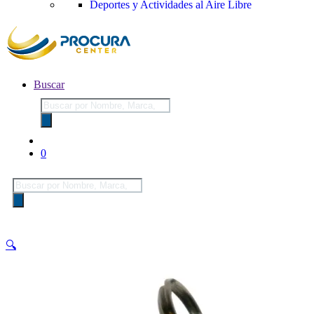
Deportes y Actividades al Aire Libre
Buscar
Búsqueda
de
productos
0
Búsqueda
de
productos
🔍