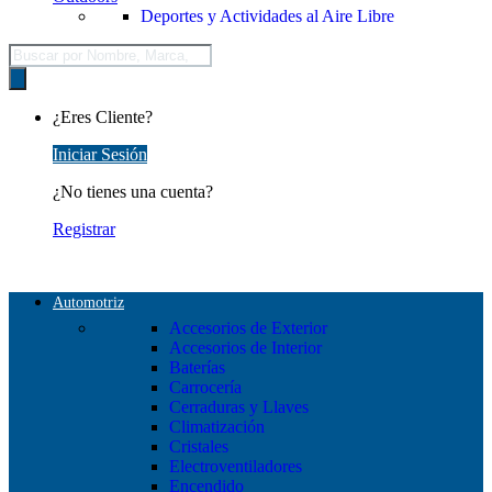
Deportes y Actividades al Aire Libre
Búsqueda
de
productos
¿Eres Cliente?
Iniciar Sesión
¿No tienes una cuenta?
Registrar
Automotriz
Accesorios de Exterior
Accesorios de Interior
Baterías
Carrocería
Cerraduras y Llaves
Climatización
Cristales
Electroventiladores
Encendido