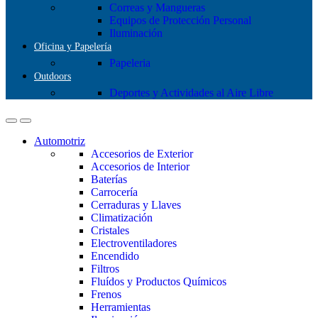
Correas y Mangueras
Equipos de Protección Personal
Iluminación
Oficina y Papelería
Papeleria
Outdoors
Deportes y Actividades al Aire Libre
Automotriz
Accesorios de Exterior
Accesorios de Interior
Baterías
Carrocería
Cerraduras y Llaves
Climatización
Cristales
Electroventiladores
Encendido
Filtros
Fluídos y Productos Químicos
Frenos
Herramientas