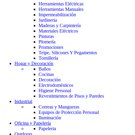
Herramientas Eléctricas
Herramientas Manuales
Impermeabilización
Jardineria
Maderas y Carpintería
Materiales Eléctricos
Pinturas
Plomería
Promociones
Teipe, Silicones Y Pegamentos
Tornillería
Hogar y Decoración
Baños
Cocinas
Decoración
Electrodomésticos
Higiene Personal
Revestimientos de Pisos y Paredes
Industrial
Correas y Mangueras
Equipos de Protección Personal
Iluminación
Oficina y Papelería
Papeleria
Outdoors