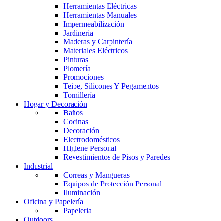
Herramientas Eléctricas
Herramientas Manuales
Impermeabilización
Jardineria
Maderas y Carpintería
Materiales Eléctricos
Pinturas
Plomería
Promociones
Teipe, Silicones Y Pegamentos
Tornillería
Hogar y Decoración
Baños
Cocinas
Decoración
Electrodomésticos
Higiene Personal
Revestimientos de Pisos y Paredes
Industrial
Correas y Mangueras
Equipos de Protección Personal
Iluminación
Oficina y Papelería
Papeleria
Outdoors