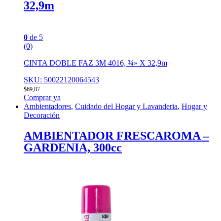
32,9m
0
de 5
(0)
CINTA DOBLE FAZ 3M 4016, ¾» X 32,9m
SKU: 50022120064543
$
69,87
Comprar ya
Ambientadores
,
Cuidado del Hogar y Lavanderia
,
Hogar y
Decoración
AMBIENTADOR FRESCAROMA –
GARDENIA, 300cc