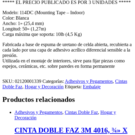
***** EL PRECIO PUBLICADO ES POR 3 UNIDADES *****
Modelo: 114DC (Mounting Tape – Indoor)
Color: Blanca
Ancho: 1» (25,4 mm)
Longitud: 50» (1,27m)
Carga máxima que soporta: 10lb (4,5 Kg)
Fabricada a base de espuma de uretano de celda abierta, recubierta a
cada lado por una capa de adhesivo acrílico diferencial sensible a la
presión.
Utilizada en el montaje de interiores, sirve para fijar piezas como
espejos, cerámicas, etc. sobre paredes en forma permanente
SKU:
02120001339
Categorías:
Adhesivos y Pegamentos
,
Cintas
Doble Faz
,
Hogar y Decoración
Etiqueta:
Embalaje
Productos relacionados
Adhesivos y Pegamentos
,
Cintas Doble Faz
,
Hogar y
Decoración
CINTA DOBLE FAZ 3M 4016, ¾» X