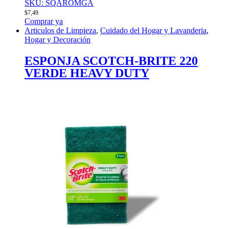
SKU: SQAROMGA
$
7,49
Comprar ya
Articulos de Limpieza
,
Cuidado del Hogar y Lavanderia
,
Hogar y Decoración
ESPONJA SCOTCH-BRITE 220
VERDE HEAVY DUTY