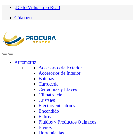
Saltar
saltar
¡De lo Virtual a lo Real!
a
al
Cátalogo
navegación
contenido
Automotriz
Accesorios de Exterior
Accesorios de Interior
Baterías
Carrocería
Cerraduras y Llaves
Climatización
Cristales
Electroventiladores
Encendido
Filtros
Fluídos y Productos Químicos
Frenos
Herramientas