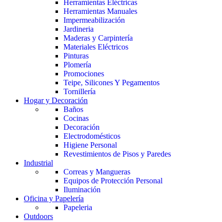
Herramientas Eléctricas
Herramientas Manuales
Impermeabilización
Jardineria
Maderas y Carpintería
Materiales Eléctricos
Pinturas
Plomería
Promociones
Teipe, Silicones Y Pegamentos
Tornillería
Hogar y Decoración
Baños
Cocinas
Decoración
Electrodomésticos
Higiene Personal
Revestimientos de Pisos y Paredes
Industrial
Correas y Mangueras
Equipos de Protección Personal
Iluminación
Oficina y Papelería
Papeleria
Outdoors