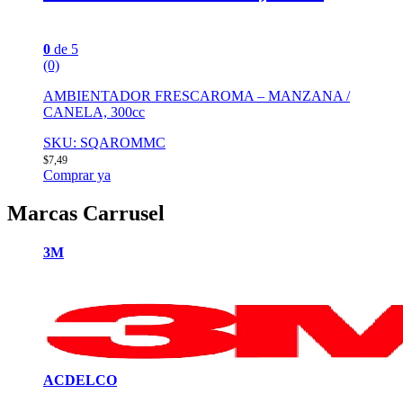
0
de 5
(0)
AMBIENTADOR FRESCAROMA – MANZANA /
CANELA, 300cc
SKU: SQAROMMC
$
7,49
Comprar ya
Marcas Carrusel
3M
ACDELCO