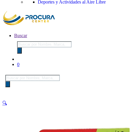
Deportes y Actividades al Aire Libre
Buscar
Búsqueda
de
productos
0
Búsqueda
de
productos
🔍