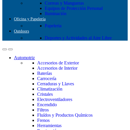
Correas y Mangueras
Equipos de Protección Personal
Iluminación
Oficina y Papelería
Papeleria
Outdoors
Deportes y Actividades al Aire Libre
Automotriz
Accesorios de Exterior
Accesorios de Interior
Baterías
Carrocería
Cerraduras y Llaves
Climatización
Cristales
Electroventiladores
Encendido
Filtros
Fluídos y Productos Químicos
Frenos
Herramientas