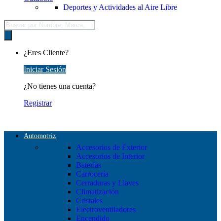
Deportes y Actividades al Aire Libre
Búsqueda
de
productos
¿Eres Cliente?
Iniciar Sesión
¿No tienes una cuenta?
Registrar
Automotriz
Accesorios de Exterior
Accesorios de Interior
Baterías
Carrocería
Cerraduras y Llaves
Climatización
Cristales
Electroventiladores
Encendido