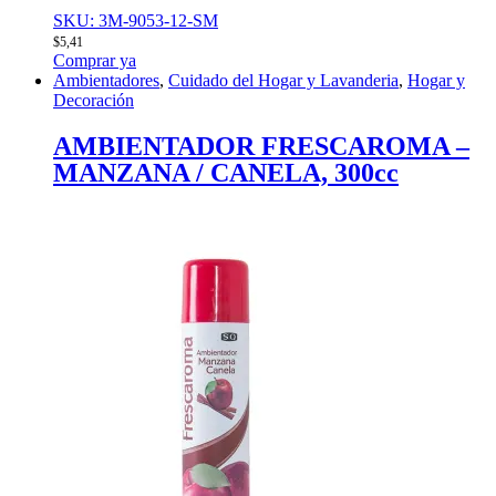
SKU: 3M-9053-12-SM
$
5,41
Comprar ya
Ambientadores
,
Cuidado del Hogar y Lavanderia
,
Hogar y
Decoración
AMBIENTADOR FRESCAROMA –
MANZANA / CANELA, 300cc