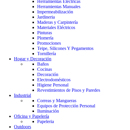
Herramientas Eléctricas
Herramientas Manuales
Impermeabilización
Jardineria
Maderas y Carpintería
Materiales Eléctricos
Pinturas
Plomería
Promociones
Teipe, Silicones Y Pegamentos
Tornillería
Hogar y Decoración
Baños
Cocinas
Decoración
Electrodomésticos
Higiene Personal
Revestimientos de Pisos y Paredes
Industrial
Correas y Mangueras
Equipos de Protección Personal
Iluminación
Oficina y Papelería
Papeleria
Outdoors