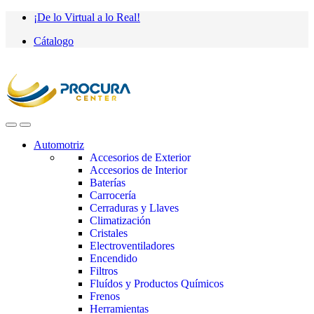
Saltar
saltar
¡De lo Virtual a lo Real!
a
al
Cátalogo
navegación
contenido
Automotriz
Accesorios de Exterior
Accesorios de Interior
Baterías
Carrocería
Cerraduras y Llaves
Climatización
Cristales
Electroventiladores
Encendido
Filtros
Fluídos y Productos Químicos
Frenos
Herramientas