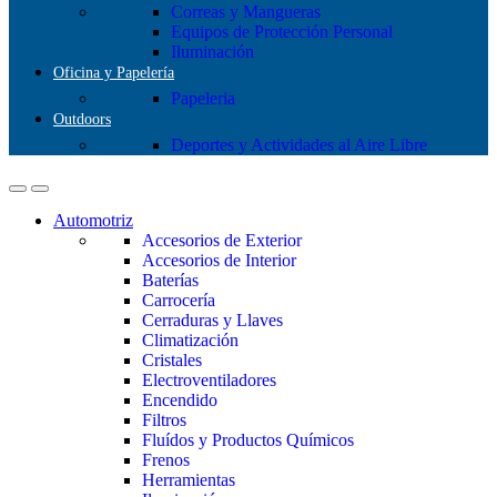
Correas y Mangueras
Equipos de Protección Personal
Iluminación
Oficina y Papelería
Papeleria
Outdoors
Deportes y Actividades al Aire Libre
Automotriz
Accesorios de Exterior
Accesorios de Interior
Baterías
Carrocería
Cerraduras y Llaves
Climatización
Cristales
Electroventiladores
Encendido
Filtros
Fluídos y Productos Químicos
Frenos
Herramientas