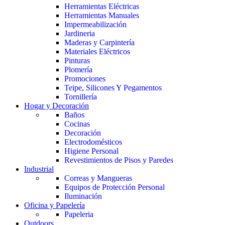
Herramientas Eléctricas
Herramientas Manuales
Impermeabilización
Jardineria
Maderas y Carpintería
Materiales Eléctricos
Pinturas
Plomería
Promociones
Teipe, Silicones Y Pegamentos
Tornillería
Hogar y Decoración
Baños
Cocinas
Decoración
Electrodomésticos
Higiene Personal
Revestimientos de Pisos y Paredes
Industrial
Correas y Mangueras
Equipos de Protección Personal
Iluminación
Oficina y Papelería
Papeleria
Outdoors