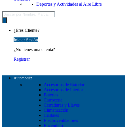
Deportes y Actividades al Aire Libre
Búsqueda
de
productos
¿Eres Cliente?
Iniciar Sesión
¿No tienes una cuenta?
Registrar
Automotriz
Accesorios de Exterior
Accesorios de Interior
Baterías
Carrocería
Cerraduras y Llaves
Climatización
Cristales
Electroventiladores
Encendido