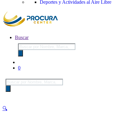
Deportes y Actividades al Aire Libre
Buscar
Búsqueda
de
productos
0
Búsqueda
de
productos
🔍