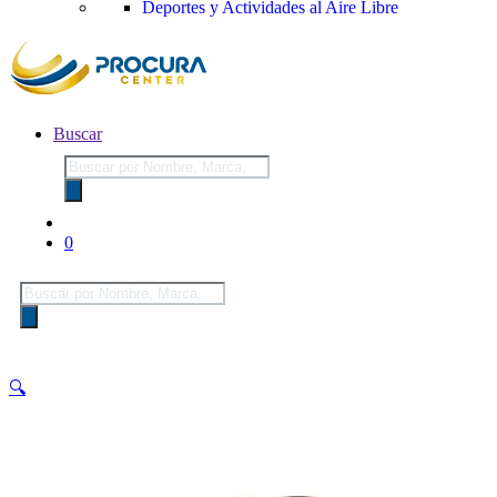
Deportes y Actividades al Aire Libre
Buscar
Búsqueda
de
productos
0
Búsqueda
de
productos
🔍