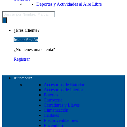
Deportes y Actividades al Aire Libre
Búsqueda
de
productos
¿Eres Cliente?
Iniciar Sesión
¿No tienes una cuenta?
Registrar
Automotriz
Accesorios de Exterior
Accesorios de Interior
Baterías
Carrocería
Cerraduras y Llaves
Climatización
Cristales
Electroventiladores
Encendido