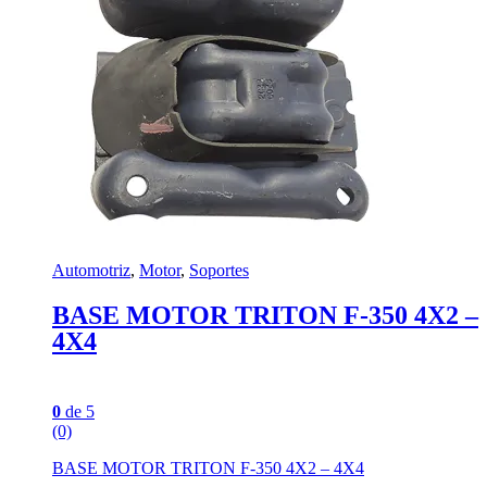
Automotriz
,
Motor
,
Soportes
BASE MOTOR TRITON F-350 4X2 –
4X4
0
de 5
(0)
BASE MOTOR TRITON F-350 4X2 – 4X4