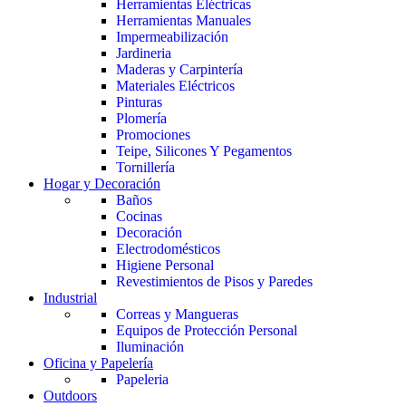
Herramientas Eléctricas
Herramientas Manuales
Impermeabilización
Jardineria
Maderas y Carpintería
Materiales Eléctricos
Pinturas
Plomería
Promociones
Teipe, Silicones Y Pegamentos
Tornillería
Hogar y Decoración
Baños
Cocinas
Decoración
Electrodomésticos
Higiene Personal
Revestimientos de Pisos y Paredes
Industrial
Correas y Mangueras
Equipos de Protección Personal
Iluminación
Oficina y Papelería
Papeleria
Outdoors