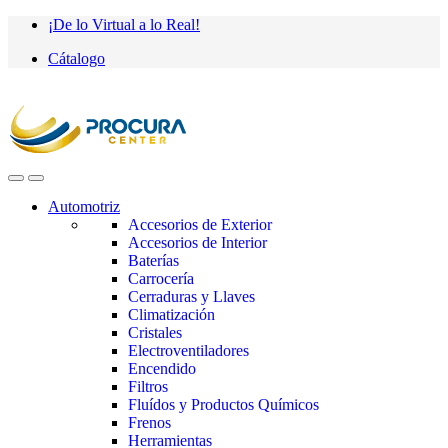
Saltar
saltar
¡De lo Virtual a lo Real!
a
al
Cátalogo
navegación
contenido
Automotriz
Accesorios de Exterior
Accesorios de Interior
Baterías
Carrocería
Cerraduras y Llaves
Climatización
Cristales
Electroventiladores
Encendido
Filtros
Fluídos y Productos Químicos
Frenos
Herramientas