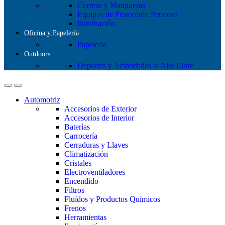
Correas y Mangueras
Equipos de Protección Personal
Iluminación
Oficina y Papelería
Papeleria
Outdoors
Deportes y Actividades al Aire Libre
Automotriz
Accesorios de Exterior
Accesorios de Interior
Baterías
Carrocería
Cerraduras y Llaves
Climatización
Cristales
Electroventiladores
Encendido
Filtros
Fluídos y Productos Químicos
Frenos
Herramientas