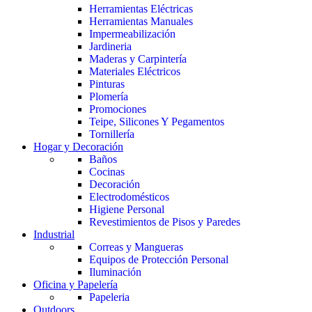
Herramientas Eléctricas
Herramientas Manuales
Impermeabilización
Jardineria
Maderas y Carpintería
Materiales Eléctricos
Pinturas
Plomería
Promociones
Teipe, Silicones Y Pegamentos
Tornillería
Hogar y Decoración
Baños
Cocinas
Decoración
Electrodomésticos
Higiene Personal
Revestimientos de Pisos y Paredes
Industrial
Correas y Mangueras
Equipos de Protección Personal
Iluminación
Oficina y Papelería
Papeleria
Outdoors