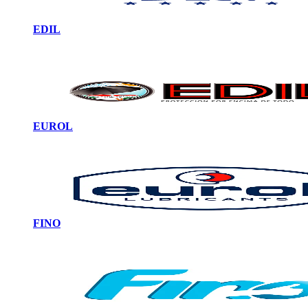
EDIL
EUROL
FINO