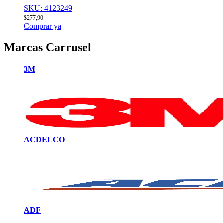
SKU: 4123249
$
277,90
Comprar ya
Marcas Carrusel
3M
ACDELCO
ADF