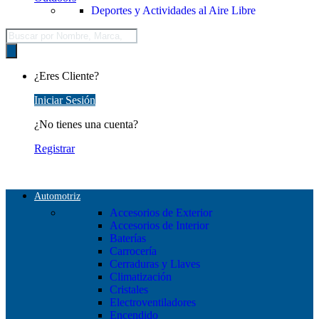
Deportes y Actividades al Aire Libre
Búsqueda
de
productos
¿Eres Cliente?
Iniciar Sesión
¿No tienes una cuenta?
Registrar
Automotriz
Accesorios de Exterior
Accesorios de Interior
Baterías
Carrocería
Cerraduras y Llaves
Climatización
Cristales
Electroventiladores
Encendido