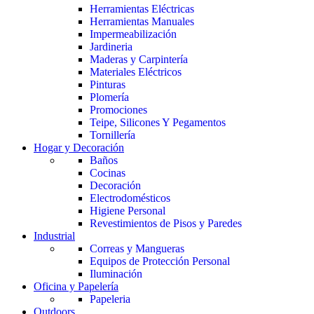
Herramientas Eléctricas
Herramientas Manuales
Impermeabilización
Jardineria
Maderas y Carpintería
Materiales Eléctricos
Pinturas
Plomería
Promociones
Teipe, Silicones Y Pegamentos
Tornillería
Hogar y Decoración
Baños
Cocinas
Decoración
Electrodomésticos
Higiene Personal
Revestimientos de Pisos y Paredes
Industrial
Correas y Mangueras
Equipos de Protección Personal
Iluminación
Oficina y Papelería
Papeleria
Outdoors