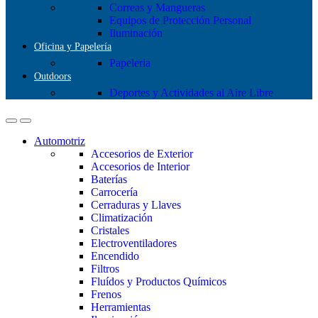
Correas y Mangueras
Equipos de Protección Personal
Iluminación
Oficina y Papelería
Papeleria
Outdoors
Deportes y Actividades al Aire Libre
Automotriz
Accesorios de Exterior
Accesorios de Interior
Baterías
Carrocería
Cerraduras y Llaves
Climatización
Cristales
Electroventiladores
Encendido
Filtros
Fluídos y Productos Químicos
Frenos
Herramientas