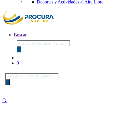
Deportes y Actividades al Aire Libre
Buscar
Búsqueda
de
productos
0
Búsqueda
de
productos
🔍