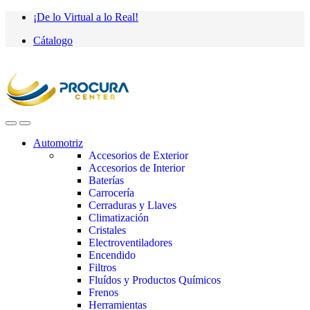
Saltar
saltar
¡De lo Virtual a lo Real!
a
al
Cátalogo
navegación
contenido
Automotriz
Accesorios de Exterior
Accesorios de Interior
Baterías
Carrocería
Cerraduras y Llaves
Climatización
Cristales
Electroventiladores
Encendido
Filtros
Fluídos y Productos Químicos
Frenos
Herramientas