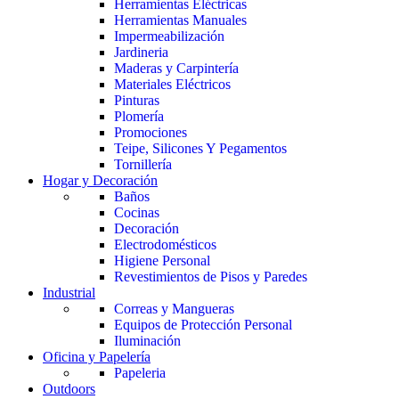
Herramientas Eléctricas
Herramientas Manuales
Impermeabilización
Jardineria
Maderas y Carpintería
Materiales Eléctricos
Pinturas
Plomería
Promociones
Teipe, Silicones Y Pegamentos
Tornillería
Hogar y Decoración
Baños
Cocinas
Decoración
Electrodomésticos
Higiene Personal
Revestimientos de Pisos y Paredes
Industrial
Correas y Mangueras
Equipos de Protección Personal
Iluminación
Oficina y Papelería
Papeleria
Outdoors