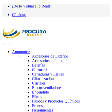
Saltar
saltar
¡De lo Virtual a lo Real!
a
al
Cátalogo
navegación
contenido
Automotriz
Accesorios de Exterior
Accesorios de Interior
Baterías
Carrocería
Cerraduras y Llaves
Climatización
Cristales
Electroventiladores
Encendido
Filtros
Fluídos y Productos Químicos
Frenos
Herramientas