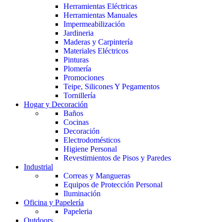
Herramientas Eléctricas
Herramientas Manuales
Impermeabilización
Jardineria
Maderas y Carpintería
Materiales Eléctricos
Pinturas
Plomería
Promociones
Teipe, Silicones Y Pegamentos
Tornillería
Hogar y Decoración
Baños
Cocinas
Decoración
Electrodomésticos
Higiene Personal
Revestimientos de Pisos y Paredes
Industrial
Correas y Mangueras
Equipos de Protección Personal
Iluminación
Oficina y Papelería
Papeleria
Outdoors