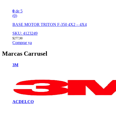
0
de 5
(0)
BASE MOTOR TRITON F-350 4X2 – 4X4
SKU: 4123249
$
277,90
Comprar ya
Marcas Carrusel
3M
ACDELCO