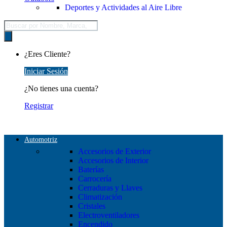
Deportes y Actividades al Aire Libre
Búsqueda
de
productos
¿Eres Cliente?
Iniciar Sesión
¿No tienes una cuenta?
Registrar
Automotriz
Accesorios de Exterior
Accesorios de Interior
Baterías
Carrocería
Cerraduras y Llaves
Climatización
Cristales
Electroventiladores
Encendido