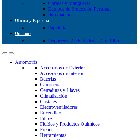
Correas y Mangueras
Equipos de Protección Personal
Iluminación
Oficina y Papelería
Papeleria
Outdoors
Deportes y Actividades al Aire Libre
Automotriz
Accesorios de Exterior
Accesorios de Interior
Baterías
Carrocería
Cerraduras y Llaves
Climatización
Cristales
Electroventiladores
Encendido
Filtros
Fluídos y Productos Químicos
Frenos
Herramientas