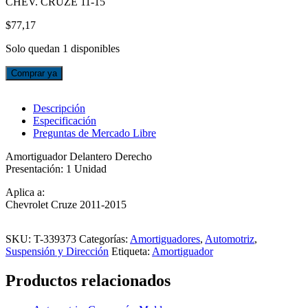
CHEV. CRUZE 11-15
$
77,17
Solo quedan 1 disponibles
AMORTIGUADOR
Comprar ya
DELANTERO
DERECHO
THOMSON,
Descripción
CHEV.
Especificación
CRUZE
Preguntas de Mercado Libre
11-
Amortiguador Delantero Derecho
15
Presentación: 1 Unidad
cantidad
Aplica a:
Chevrolet Cruze 2011-2015
SKU:
T-339373
Categorías:
Amortiguadores
,
Automotriz
,
Suspensión y Dirección
Etiqueta:
Amortiguador
Productos relacionados