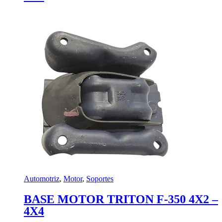
Automotriz
,
Motor
,
Soportes
BASE MOTOR TRITON F-350 4X2 –
4X4