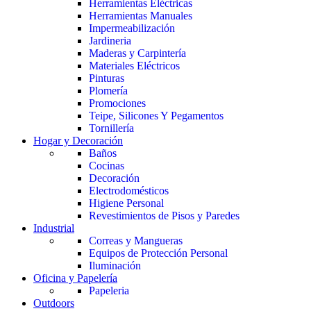
Herramientas Eléctricas
Herramientas Manuales
Impermeabilización
Jardineria
Maderas y Carpintería
Materiales Eléctricos
Pinturas
Plomería
Promociones
Teipe, Silicones Y Pegamentos
Tornillería
Hogar y Decoración
Baños
Cocinas
Decoración
Electrodomésticos
Higiene Personal
Revestimientos de Pisos y Paredes
Industrial
Correas y Mangueras
Equipos de Protección Personal
Iluminación
Oficina y Papelería
Papeleria
Outdoors