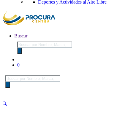
Deportes y Actividades al Aire Libre
Buscar
Búsqueda
de
productos
0
Búsqueda
de
productos
🔍